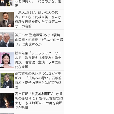
っと仲良く」「にこやかな」近
況
「恩人だけど、嫌いな人の代
表」亡くなった板東英二さんが
複雑な感情を抱いたプロデュー
サーの名前
神戸への“聖地帰還”めぐり騒然…
山口組・司組長「7年ぶりの里帰
り」は実現するか
松本若菜「ジュラシック・ワー
ルド」吹き替え《棒読み》論争
再燃…暗雲漂う主演ドラマに新
たな逆風
高市首相のあいさつはコピペ率
85％…「広島への思い」石破前
首相・愛子内親王とは絶望的格
差
高市官邸「被災地利用PV」が首
相の命取りに？ 安倍元首相“コロ
ナおこもり動画”の二の舞を自民
党が危惧