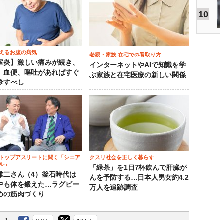
10
えるお腹の病気
老親・家族 在宅での看取り方
室炎】激しい痛みが続き、
インターネットやAIで知識を学
、血便、嘔吐があればすぐ
ぶ家族と在宅医療の新しい関係
診すべし
トップアスリートに聞く「シニア
クスリ社会を正しく暮らす
ル」
「緑茶」を1日7杯飲んで肝臓が
雄二さん（4）釜石時代は
んを予防する…日本人男女約4.2
中も体を鍛えた…ラグビー
万人を追跡調査
めの筋肉づくり