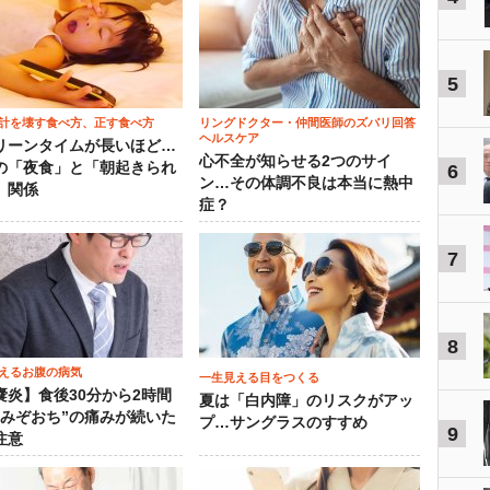
5
計を壊す食べ方、正す食べ方
リングドクター・仲間医師のズバリ回答
ヘルスケア
リーンタイムが長いほど…
心不全が知らせる2つのサイ
の「夜食」と「朝起きられ
6
ン…その体調不良は本当に熱中
」関係
症？
7
8
えるお腹の病気
一生見える目をつくる
嚢炎】食後30分から2時間
夏は「白内障」のリスクがアッ
“みぞおち”の痛みが続いた
プ…サングラスのすすめ
9
注意