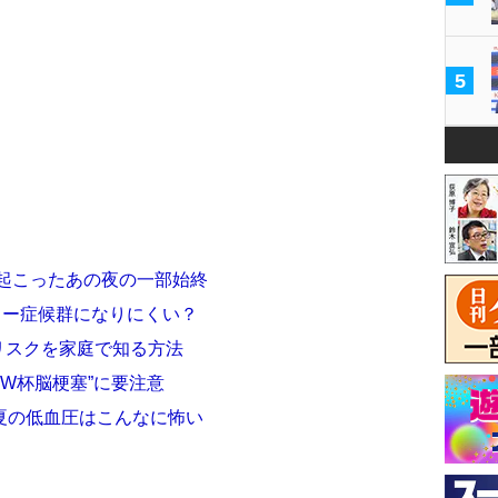
5
が起こったあの夜の一部始終
ミー症候群になりにくい？
化リスクを家庭で知る方法
“W杯脳梗塞”に要注意
夏の低血圧はこんなに怖い