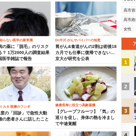
高市首
高市政
女性
知らない医学の新常識
Dr.中川 がんサバイバーの知恵
病の薬に「脱毛」のリスク
胃がん&食道がんの2割は術後18
？ 1万2000人の調査結果
カ月でも仕事に復帰できない…
国医学雑誌で報告
京大が研究を公表
1
2
健康長寿に役立つ高齢薬膳
ミカタ 医療のフシギ
3
【グレープフルーツ】「気」の
1度の「回診」で急性大動
巡りを促し、身体の熱を冷まし
離の患者さんに話したこと
て中途覚醒
4