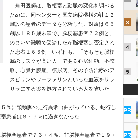
角田医師は、
脳梗塞
と動脈の変化を調べる
ために、同センターと国立病院機構の計１２
3
施設の患者のデータを分析した。対象は６５
歳以上８５歳未満で、脳梗塞患者７２例と、
めまいや難聴で受診したが脳梗塞は否定され
4
た患者１６３例。いずれも、「そもそも脳梗
塞のリスクが高い人」である心房細動、不整
脈、心臓弁膜症、
糖尿病
、その予防治療のア
5
スピリンやワーファリンといった血液をサラ
サラにする薬を処方されている人を省いた。
５％に頚動脈の走行異常（曲がっている、蛇行し
PR
梗塞患者は８・６％に過ぎなかった。
PR
脳梗塞患者で７６・４％、非脳梗塞患者で１９・