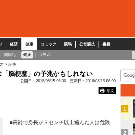
フ
経済
健康
コミック
競馬
公営競技
書籍
闘病記
健康
コラム
ス
記事
は「脳梗塞」の予兆かもしれない
公開日：
2018/08/15 06:00
更新日：
2018/08/15 06:00
印刷
1
■高齢で身長が３センチ以上縮んだ人は危険
2