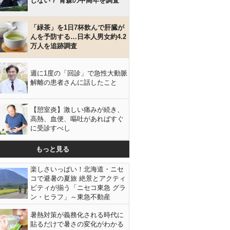
しない？ 青森の中高年を調査
「緑茶」を1日7杯飲んで肝臓が
んを予防する…日本人男女約4.2
万人を追跡調査
週に1度の「回診」で急性大動脈
解離の患者さんに話したこと
【憩室炎】激しい痛みが続き、
高熱、血便、嘔吐があればすぐ
に受診すべし
もっと見る
楽しさいっぱい！北海道・ニセ
コで避暑の夏旅 絶景とアクティ
ビティが揃う「ニセコ東急 グラ
ン・ヒラフ」～東急不動産
暑熱対策が義務化される時代に
貼るだけで暑さの変化がわかる