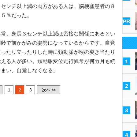
３センチ以上減の両方がある人は、脳梗塞患者の８
７５％だった。
PR
異常、身長３センチ以上減は密接な関係にあるとい
加齢で前かがみの姿勢になっているからです。自覚
座ったり立ったりした時に頚動脈が喉の突き当たり
覚える人が多い。頚動脈変位走行異常が何カ月も続
1
しまい、自覚しなくなる」
2
1
2
3
次へ
>>
3
4