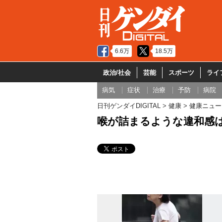
6.6万
18.5万
政治/社会
芸能
スポーツ
ライ
病気
症状
治療
予防
病院
日刊ゲンダイDIGITAL
健康
健康ニュー
喉が詰まるような違和感