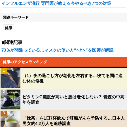
インフルエンザ流行 専門医が教える今やるべき7つの対策
関連キーワード
健康
■関連記事
73％が間違っている…マスクの使い方“○と×”を医師が解説
健康のアクセスランキング
1
（1）夜の過ごし方が老化を左右する…寝てる間に進
む体の修復
2
ビタミンC濃度が高いと脳は老化しない？ 青森の中高
年を調査
3
「緑茶」を1日7杯飲んで肝臓がんを予防する…日本人
男女約4.2万人を追跡調査