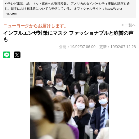
やテレビ出演、紙・ネット媒体への寄稿多数。 アメリカのダイバーシティ事情の講演を通
じ、日本における課題についても発信している。 オフィシャルサイト：https://genz-
nyc.com
> 一覧へ
ニューヨークからお届けします。
インフルエンザ対策にマスク ファッショナブルと称賛の声
も
公開：
19/02/07 06:00
更新：
19/02/07 12:28