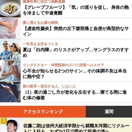
健康長寿に役立つ高齢薬膳
【グレープフルーツ】「気」の巡りを促し、身体の熱
を冷まして中途覚醒
夏に増えるお腹の病気
【虚血性腸炎】突然の左下腹部痛と血便が典型的なサ
イン
一生見える目をつくる
夏は「白内障」のリスクがアップ…サングラスのすす
め
リングドクター・仲間医師のズバリ回答ヘルスケア
心不全が知らせる2つのサイン…その体調不良は本当
に熱中症？
夜の医学～老化する人、しない人
（1）夜の過ごし方が老化を左右する…寝てる間に進
む体の修復
アクセスランキング
週間
1
佐藤二朗は信州大経済学部から就職氷河期にリクルー
トに入社も、わずか1日で辞めて役者の道へ