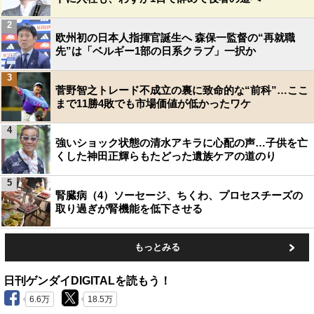
2
欧州初の日本人指揮官誕生へ 森保一監督の“再就職
先”は「ベルギー1部の日系クラブ」一択か
3
菅野智之トレード不成立の裏に致命的な“前科”…ここ
まで11勝4敗でも市場価値が低かったワケ
4
強いショック状態の清水アキラに心配の声…子供を亡
くした神田正輝らもたどった遺族ケアの道のり
5
腎臓病（4）ソーセージ、ちくわ、プロセスチーズの
取り過ぎが腎機能を低下させる
もっとみる
日刊ゲンダイDIGITALを読もう！
6.6万
18.5万