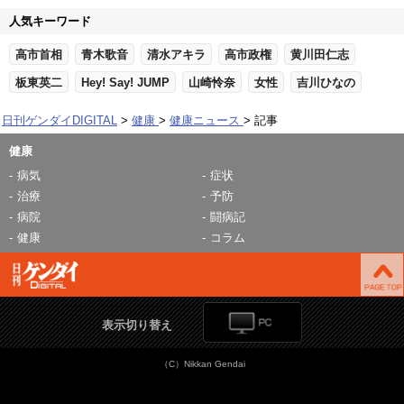
人気キーワード
高市首相
青木歌音
清水アキラ
高市政権
黄川田仁志
板東英二
Hey! Say! JUMP
山崎怜奈
女性
吉川ひなの
日刊ゲンダイDIGITAL
健康
健康ニュース
記事
健康
病気
症状
治療
予防
病院
闘病記
健康
コラム
表示切り替え
（C）Nikkan Gendai