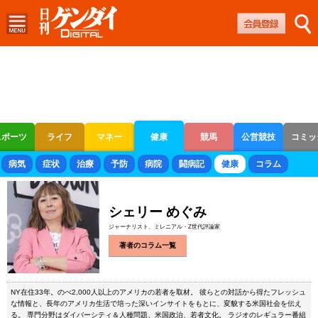
スポーツ
ライフ
マネー
健康
競馬
公営競技
コミッ
ボートレース
競輪
オートレース
病気
症状
治療
予防
病院
闘病記
健康
コラム
シェリー めぐみ
ジャーナリスト、ミレニアル・Z世代評論家
著者のコラム一覧
NY在住33年。のべ2,000人以上のアメリカの若者を取材。 彼らとの対話から得たフレッシュ
な情報と、長年のアメリカ生活で培った深いインサイトをもとに、変貌する米国社会を伝え
る。 専門分野はダイバーシティ＆人種問題、米国政治、若者文化。 ラジオのレギュラー番組