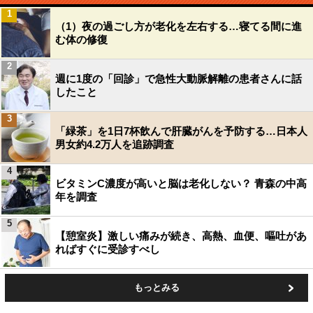
1
（1）夜の過ごし方が老化を左右する…寝てる間に進
む体の修復
2
週に1度の「回診」で急性大動脈解離の患者さんに話
したこと
3
「緑茶」を1日7杯飲んで肝臓がんを予防する…日本人
男女約4.2万人を追跡調査
4
ビタミンC濃度が高いと脳は老化しない？ 青森の中高
年を調査
5
【憩室炎】激しい痛みが続き、高熱、血便、嘔吐があ
ればすぐに受診すべし
もっとみる