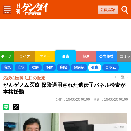
スポーツ
ライフ
マネー
健康
競馬
公営競技
コミッ
ボートレース
競輪
オートレース
病気
症状
治療
予防
病院
闘病記
健康
コラム
> 一覧へ
気鋭の医師 注目の医療
がんゲノム医療 保険適用された遺伝子パネル検査が
本格始動
公開：
19/06/20 06:00
更新：
19/06/20 06:00