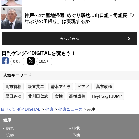
5
神戸への“聖地帰還”めぐり騒然…山口組・司組長「7
年ぶりの里帰り」は実現するか
もっとみる
日刊ゲンダイDIGITALを読もう！
6.6万
18.5万
人気キーワード
高市首相
板東英二
清水アキラ
ピアノ
高市政権
黒田みゆ
黄川田仁志
女性
高橋成美
Hey! Say! JUMP
日刊ゲンダイDIGITAL
健康
健康ニュース
記事
健康
病気
症状
治療
予防