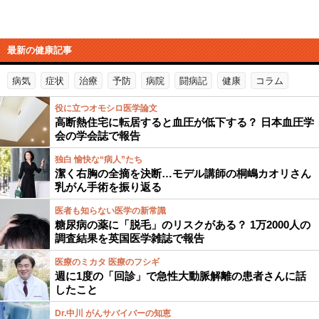
最新の健康記事
病気
症状
治療
予防
病院
闘病記
健康
コラム
役に立つオモシロ医学論文
高断熱住宅に転居すると血圧が低下する？ 日本血圧学
会の学会誌で報告
独白 愉快な“病人”たち
潔く右胸の全摘を決断…モデル講師の桐嶋カオリさん
乳がん手術を振り返る
医者も知らない医学の新常識
糖尿病の薬に「脱毛」のリスクがある？ 1万2000人の
調査結果を英国医学雑誌で報告
医療のミカタ 医療のフシギ
週に1度の「回診」で急性大動脈解離の患者さんに話
したこと
Dr.中川 がんサバイバーの知恵