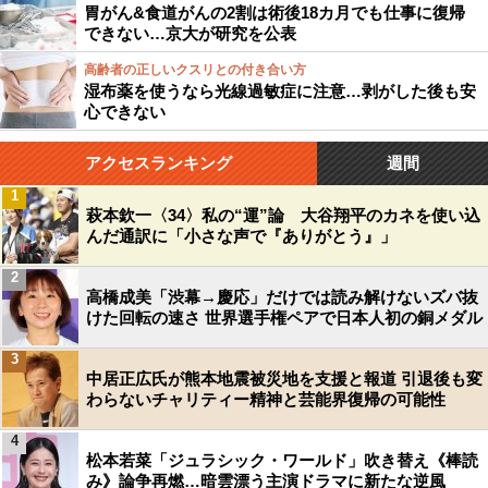
胃がん&食道がんの2割は術後18カ月でも仕事に復帰
できない…京大が研究を公表
高齢者の正しいクスリとの付き合い方
湿布薬を使うなら光線過敏症に注意…剥がした後も安
心できない
アクセスランキング
週間
1
萩本欽一〈34〉私の“運”論 大谷翔平のカネを使い込
んだ通訳に「小さな声で『ありがとう』」
2
高橋成美「渋幕→慶応」だけでは読み解けないズバ抜
けた回転の速さ 世界選手権ペアで日本人初の銅メダル
3
中居正広氏が熊本地震被災地を支援と報道 引退後も変
わらないチャリティー精神と芸能界復帰の可能性
4
松本若菜「ジュラシック・ワールド」吹き替え《棒読
み》論争再燃…暗雲漂う主演ドラマに新たな逆風