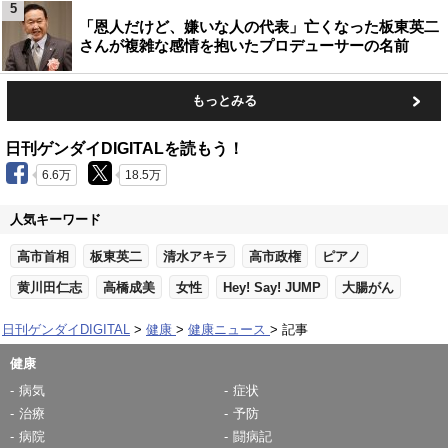
5
「恩人だけど、嫌いな人の代表」亡くなった板東英二
さんが複雑な感情を抱いたプロデューサーの名前
もっとみる
日刊ゲンダイDIGITALを読もう！
6.6万
18.5万
人気キーワード
高市首相
板東英二
清水アキラ
高市政権
ピアノ
黄川田仁志
高橋成美
女性
Hey! Say! JUMP
大腸がん
日刊ゲンダイDIGITAL
健康
健康ニュース
記事
健康
病気
症状
治療
予防
病院
闘病記