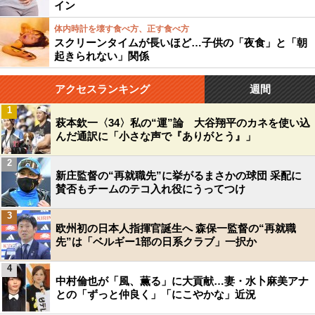
イン
体内時計を壊す食べ方、正す食べ方
スクリーンタイムが長いほど…子供の「夜食」と「朝
起きられない」関係
アクセスランキング
週間
1
萩本欽一〈34〉私の“運”論 大谷翔平のカネを使い込
んだ通訳に「小さな声で『ありがとう』」
2
新庄監督の“再就職先”に挙がるまさかの球団 采配に
賛否もチームのテコ入れ役にうってつけ
3
欧州初の日本人指揮官誕生へ 森保一監督の“再就職
先”は「ベルギー1部の日系クラブ」一択か
4
中村倫也が「風、薫る」に大貢献…妻・水卜麻美アナ
との「ずっと仲良く」「にこやかな」近況