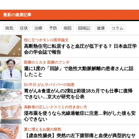
最新の健康記事
病気
症状
治療
予防
病院
闘病記
健康
コラム
役に立つオモシロ医学論文
高断熱住宅に転居すると血圧が低下する？ 日本血圧学
会の学会誌で報告
医療のミカタ 医療のフシギ
週に1度の「回診」で急性大動脈解離の患者さんに話
したこと
Dr.中川 がんサバイバーの知恵
胃がん&食道がんの2割は術後18カ月でも仕事に復帰
できない…京大が研究を公表
高齢者の正しいクスリとの付き合い方
湿布薬を使うなら光線過敏症に注意…剥がした後も安
心できない
夏に増えるお腹の病気
【虚血性腸炎】突然の左下腹部痛と血便が典型的なサ