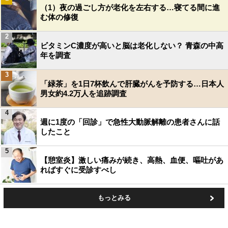
（1）夜の過ごし方が老化を左右する…寝てる間に進
む体の修復
2
ビタミンC濃度が高いと脳は老化しない？ 青森の中高
年を調査
3
「緑茶」を1日7杯飲んで肝臓がんを予防する…日本人
男女約4.2万人を追跡調査
4
週に1度の「回診」で急性大動脈解離の患者さんに話
したこと
5
【憩室炎】激しい痛みが続き、高熱、血便、嘔吐があ
ればすぐに受診すべし
もっとみる