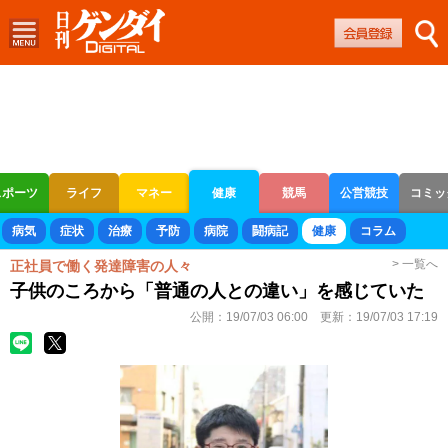
スポーツ
ライフ
マネー
健康
競馬
公営競技
コミッ
ボートレース
競輪
オートレース
病気
症状
治療
予防
病院
闘病記
健康
コラム
> 一覧へ
正社員で働く発達障害の人々
子供のころから「普通の人との違い」を感じていた
公開：
19/07/03 06:00
更新：
19/07/03 17:19