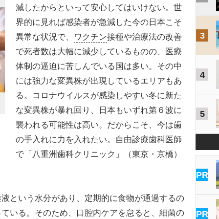
減したからといって安心してはいけない。世
界的に見れば感染者が急減した今の日本こそ
3
異常な状況で、
ワクチン
接種や治療法の改善
で死者数は大幅に減少しているものの、医療
体制の逼迫に苦しんでいる国は多い。その中
4
には強力な変異株が出現しているエリアもあ
る。コロナウイルスが感染しやすい冬に新た
な変異株が暴れ回り、日本もいずれ第６波に
5
襲われる可能性は高い。だからこそ、今は歯
の手入れに力を入れたい。自由診療歯科医師
で「八重洲歯科クリニック」（東京・京橋）
PR
液という水分があり、定期的に食物が通過するの
っている。そのため、口腔内ケアを怠ると、細菌の
PR