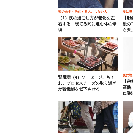
夜の医学～老化する人、しない人
夏に増
（1）夜の過ごし方が老化を左
【胆
右する…寝てる間に進む体の修
後の
復
ら要
夏に増
腎臓病（4）ソーセージ、ちく
【憩
わ、プロセスチーズの取り過ぎ
高熱
が腎機能を低下させる
に受