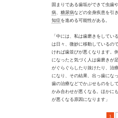
固まりである歯垢ができて虫歯
病
、
糖尿病
などの全身疾患を引
知症
を進める可能性がある。
「中には、私は歯磨きをしてい
は日々、微妙に移動しているの
ければ歯並びが悪くなります。
になったと気づく人は歯磨きが
がぐらぐらしたり抜けたり、治
になり、その結果、出っ歯にな
歯の治療などでかぶせものをし
かみ合わせが悪くなる。ほかに
が悪くなる原因になります」
1