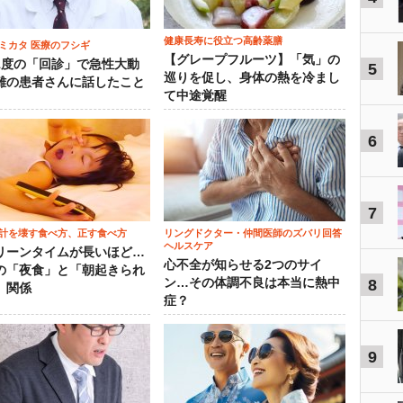
健康長寿に役立つ高齢薬膳
ミカタ 医療のフシギ
【グレープフルーツ】「気」の
1度の「回診」で急性大動
5
巡りを促し、身体の熱を冷まし
離の患者さんに話したこと
て中途覚醒
6
7
計を壊す食べ方、正す食べ方
リングドクター・仲間医師のズバリ回答
ヘルスケア
リーンタイムが長いほど…
心不全が知らせる2つのサイ
の「夜食」と「朝起きられ
ン…その体調不良は本当に熱中
8
」関係
症？
9