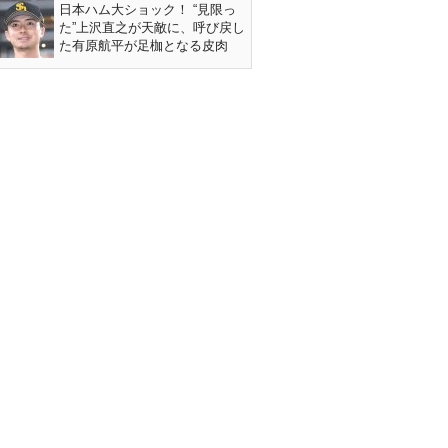
日本ハム大ショック！ “見限っ
た”上沢直之が天敵に、呼び戻し
た有原航平が足枷となる皮肉