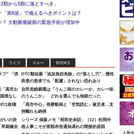
そ2類から5類に落とすべき」
ナ「第6波」で備えるべきポイントは？
か？ 大動脈瘤破裂の緊急手術が増加中
ライフ
マネー
BOOKS
フ” 「消
OTC類似薬「追加負担免除」の“落とし穴”…慢性
疾患の患者でも「配慮」されない恐れあり
長「高市お
自民党総裁選は「うんこ味のカレーか、カレー味
国境なし
のうんこか」 どれを選んでも地獄だった
なボロ政権
「高市中心」視察動画と「空気読む」被災者…支
持離れも納得
まがいの決
シリーズ 保阪メモ「昭和史余話」（12）松岡外
「早期健全
相人事こそが宣戦布告通知遅れの間接的原因
人気