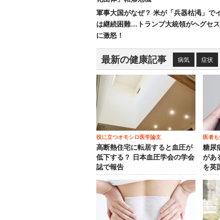
軍事大国がなぜ？ 米が「兵器枯渇」で
は継続困難…トランプ大統領がヘグセス
に激怒！
最新の健康記事
病気
症状
役に立つオモシロ医学論文
医者も
高断熱住宅に転居すると血圧が
糖尿
低下する？ 日本血圧学会の学会
がある
誌で報告
を英