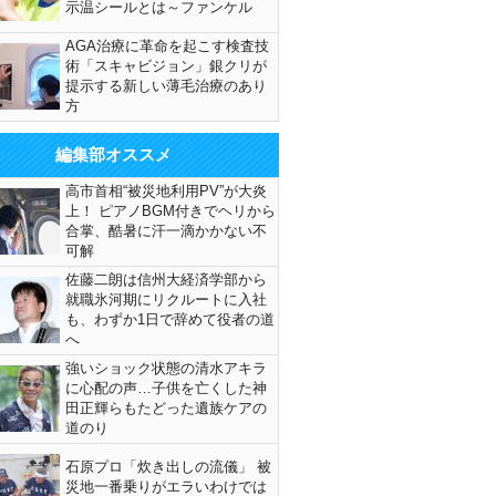
示温シールとは～ファンケル
AGA治療に革命を起こす検査技
術「スキャビジョン」銀クリが
提示する新しい薄毛治療のあり
方
編集部オススメ
高市首相“被災地利用PV”が大炎
上！ ピアノBGM付きでヘリから
合掌、酷暑に汗一滴かかない不
可解
佐藤二朗は信州大経済学部から
就職氷河期にリクルートに入社
も、わずか1日で辞めて役者の道
へ
強いショック状態の清水アキラ
に心配の声…子供を亡くした神
田正輝らもたどった遺族ケアの
道のり
石原プロ「炊き出しの流儀」 被
災地一番乗りがエラいわけでは