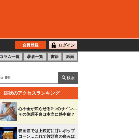
会員登録
ログイン
コラム一覧
著者一覧
書籍
紙面
症状のアクセスランキング
心不全が知らせる2つのサイン…
その体調不良は本当に熱中症？
映画館では上映前に甘いポップ
コーン…これで片頭痛の痛みは