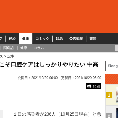
フ
経済
健康
コミック
競馬
公営競技
書籍
闘病記
健康
コラム
ス
記事
こそ口腔ケアはしっかりやりたい 中高
公開日：
2021/10/29 06:00
更新日：
2021/10/29 06:00
印刷
1
１日の感染者が236人（10月25日現在）と急
2