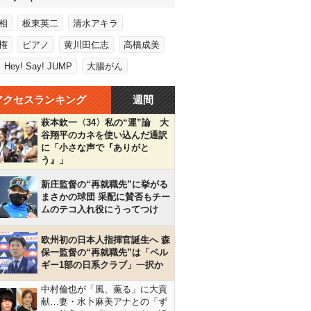
相
板東英二
清水アキラ
権
ピアノ
黄川田仁志
高橋成美
Hey! Say! JUMP
大腸がん
アクセスランキング
週間
萩本欽一〈34〉私の“運”論 大
谷翔平のカネを使い込んだ通訳
に「小さな声で『ありがと
う』」
新庄監督の“再就職先”に挙がる
まさかの球団 采配に賛否もチー
ムのテコ入れ役にうってつけ
欧州初の日本人指揮官誕生へ 森
保一監督の“再就職先”は「ベル
ギー1部の日系クラブ」一択か
中村倫也が「風、薫る」に大貢
献…妻・水卜麻美アナとの「ず