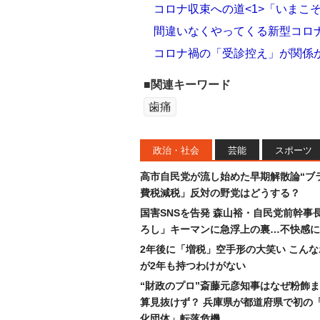
コロナ収束への道<1>「いまこ
間違いなくやってくる新型コロ
コロナ禍の「受診控え」が関係
■関連キーワード
歯痛
政治・社会
芸能
スポーツ
高市自民党が流し始めた早期解散論“ブラ
費税減税」反対の野党はどうする？
国害SNSを告発 森山裕・自民党前幹事
ろし」キーマンに急浮上の裏…不快感に
2年後に「増税」空手形の大笑い こん
が2年も持つわけがない
“財政のプロ”斎藤元彦知事はなぜ粉飾
算見抜けず？ 兵庫県が都道府県で初の
化団体」転落危機