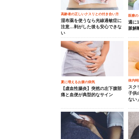
高齢者の正しいクスリとの付き合い方
医療の
湿布薬を使うなら光線過敏症に
週に
注意…剥がした後も安心できな
脈解
い
体内時
夏に増えるお腹の病気
スク
【虚血性腸炎】突然の左下腹部
子供
痛と血便が典型的なサイン
ない