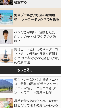
軽減する
海やプールは片頭痛の危険地
帯！ クーラーボックスで対策を
ペンだこが痛い…治療したほう
がいいのか セルフケアの方法
は？
実はビートたけしのギャグ「コ
マネチ」の姿勢が腰痛を解消す
る？ 朝の前かがみで痛む人のた
めの新常識
もっと見る
楽しさいっぱい！北海道・ニセ
コで避暑の夏旅 絶景とアクティ
ビティが揃う「ニセコ東急 グラ
ン・ヒラフ」～東急不動産
暑熱対策が義務化される時代に
貼るだけで暑さの変化がわかる