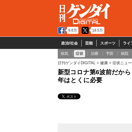
6.6万
18.5万
政治/社会
芸能
スポーツ
ライ
病気
症状
治療
予防
病院
日刊ゲンダイDIGITAL
健康
症状ニュー
新型コロナ第6波前だから
年はとくに必要