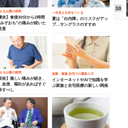
10
えるお腹の病気
一生見える目をつくる
嚢炎】食後30分から2時間
夏は「白内障」のリスクがアッ
“みぞおち”の痛みが続いた
プ…サングラスのすすめ
注意
えるお腹の病気
老親・家族 在宅での看取り方
室炎】激しい痛みが続き、
インターネットやAIで知識を学
、血便、嘔吐があればすぐ
ぶ家族と在宅医療の新しい関係
診すべし