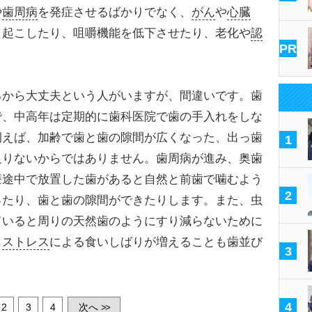
や
歯周病
を発症させるばかりでなく、
がん
や
心臓
き起こしたり、咀嚼機能を低下させたり、老化や
認
PR
るから大丈夫という人がいますが、間違いです。歯
で、中高年は定期的に歯科医院で歯の手入れをしな
例えば、加齢で歯と歯の隙間が広くなった、出っ歯
1
足りないからではありません。歯周病が進み、奥歯
療途中で放置した歯があると自然と前歯で噛むよう
2
ったり、歯と歯の隙間ができたりします。また、虫
ていると周りの天然歯のようにすり減らないために
も
ストレス
による食いしばりが増えることも歯並び
3
4
2
3
4
次へ
>>