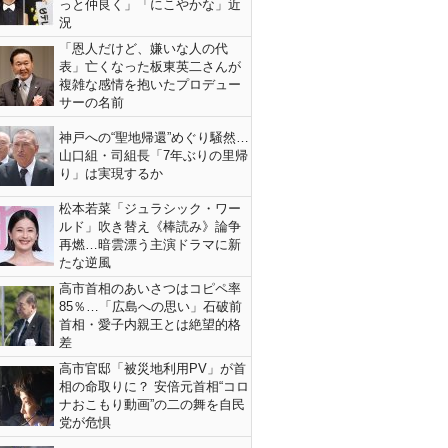
っと仲良く」「にこやかな」近
況
「恩人だけど、嫌いな人の代
表」亡くなった板東英二さんが
複雑な感情を抱いたプロデュー
サーの名前
神戸への“聖地帰還”めぐり騒然…
山口組・司組長「7年ぶりの里帰
り」は実現するか
松本若菜「ジュラシック・ワー
ルド」吹き替え《棒読み》論争
再燃…暗雲漂う主演ドラマに新
たな逆風
高市首相のあいさつはコピペ率
85％…「広島への思い」石破前
首相・愛子内親王とは絶望的格
差
高市官邸「被災地利用PV」が首
相の命取りに？ 安倍元首相“コロ
ナおこもり動画”の二の舞を自民
党が危惧