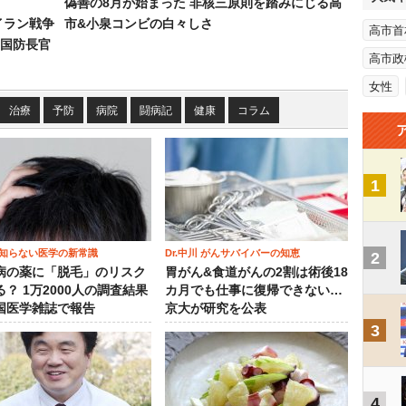
偽善の8月が始まった 非核三原則を踏みにじる高
イラン戦争
市&小泉コンビの白々しさ
高市首
国防長官
高市政
女性
治療
予防
病院
闘病記
健康
コラム
1
知らない医学の新常識
Dr.中川 がんサバイバーの知恵
2
病の薬に「脱毛」のリスク
胃がん&食道がんの2割は術後18
？ 1万2000人の調査結果
カ月でも仕事に復帰できない…
国医学雑誌で報告
京大が研究を公表
3
4