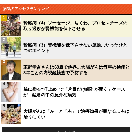
病気のアクセスランキング
1
腎臓病（4）ソーセージ、ちくわ、プロセスチーズの
取り過ぎが腎機能を低下させる
2
腎臓病（3）腎機能を低下させない運動…たったひと
つのポイント
3
東野圭吾さんは68歳で他界…大腸がんは毎年の検便と
3年ごとの内視鏡検査で予防する
4
脇に塗る“汗止め”で「片目だけ瞳孔が開く」ケース
が…猛暑の中の意外な病気
5
大腸がんは「左」と「右」で治療効果が異なる…右は
治りにくい