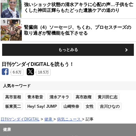
強いショック状態の清水アキラに心配の声…子供を亡
くした神田正輝らもたどった遺族ケアの道のり
5
腎臓病（4）ソーセージ、ちくわ、プロセスチーズの
取り過ぎが腎機能を低下させる
もっとみる
日刊ゲンダイDIGITALを読もう！
6.6万
18.5万
人気キーワード
高市首相
青木歌音
清水アキラ
高市政権
黄川田仁志
板東英二
Hey! Say! JUMP
山崎怜奈
女性
吉川ひなの
日刊ゲンダイDIGITAL
健康
病気ニュース
記事
健康