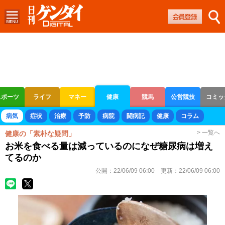
スポーツ
ライフ
マネー
健康
競馬
公営競技
コミッ
ボートレース
競輪
オートレース
病気
症状
治療
予防
病院
闘病記
健康
コラム
> 一覧へ
健康の「素朴な疑問」
お米を食べる量は減っているのになぜ糖尿病は増え
てるのか
公開：
22/06/09 06:00
更新：
22/06/09 06:00