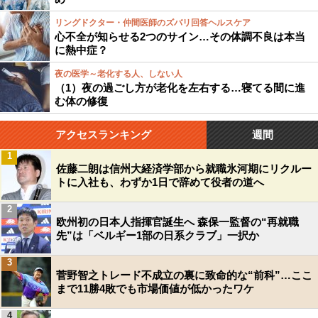
リングドクター・仲間医師のズバリ回答ヘルスケア
心不全が知らせる2つのサイン…その体調不良は本当
に熱中症？
夜の医学～老化する人、しない人
（1）夜の過ごし方が老化を左右する…寝てる間に進
む体の修復
アクセスランキング
週間
1
佐藤二朗は信州大経済学部から就職氷河期にリクルー
トに入社も、わずか1日で辞めて役者の道へ
2
欧州初の日本人指揮官誕生へ 森保一監督の“再就職
先”は「ベルギー1部の日系クラブ」一択か
3
菅野智之トレード不成立の裏に致命的な“前科”…ここ
まで11勝4敗でも市場価値が低かったワケ
4