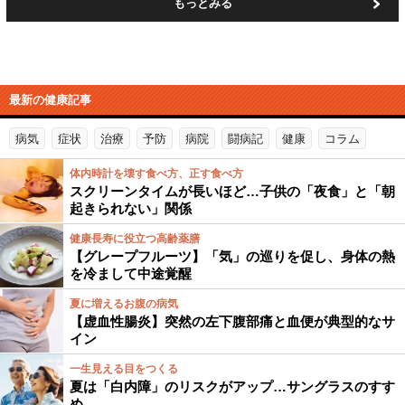
もっとみる
最新の健康記事
病気
症状
治療
予防
病院
闘病記
健康
コラム
体内時計を壊す食べ方、正す食べ方
スクリーンタイムが長いほど…子供の「夜食」と「朝
起きられない」関係
健康長寿に役立つ高齢薬膳
【グレープフルーツ】「気」の巡りを促し、身体の熱
を冷まして中途覚醒
夏に増えるお腹の病気
【虚血性腸炎】突然の左下腹部痛と血便が典型的なサ
イン
一生見える目をつくる
夏は「白内障」のリスクがアップ…サングラスのすす
め