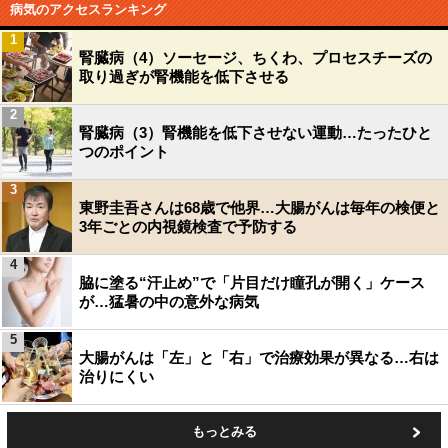
病気のアクセスランキング
1
腎臓病（4）ソーセージ、ちくわ、プロセスチーズの
取り過ぎが腎機能を低下させる
2
腎臓病（3）腎機能を低下させない運動…たったひと
つのポイント
3
東野圭吾さんは68歳で他界…大腸がんは毎年の検便と
3年ごとの内視鏡検査で予防する
4
脇に塗る“汗止め”で「片目だけ瞳孔が開く」ケース
が…猛暑の中の意外な病気
5
大腸がんは「左」と「右」で治療効果が異なる…右は
治りにくい
もっとみる