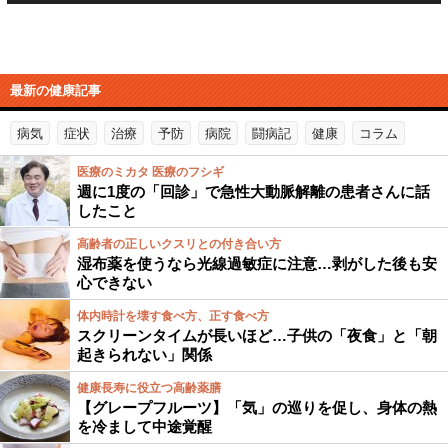
最新の健康記事
病気
症状
治療
予防
病院
闘病記
健康
コラム
医療のミカタ 医療のフシギ
週に1度の「回診」で急性大動脈解離の患者さんに話
したこと
高齢者の正しいクスリとの付き合い方
湿布薬を使うなら光線過敏症に注意…剥がした後も安
心できない
体内時計を壊す食べ方、正す食べ方
スクリーンタイムが長いほど…子供の「夜食」と「朝
起きられない」関係
健康長寿に役立つ高齢薬膳
【グレープフルーツ】「気」の巡りを促し、身体の熱
を冷まして中途覚醒