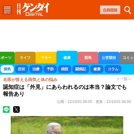
スポーツ
ライフ
マネー
健康
競馬
公営競技
コミッ
ボートレース
競輪
オートレース
病気
症状
治療
予防
病院
闘病記
健康
コラム
> 一覧へ
名医が答える病気と体の悩み
認知症は「外見」にあらわれるのは本当？論文でも
報告あり
公開：
22/10/31 06:00
更新：
22/10/31 06:00