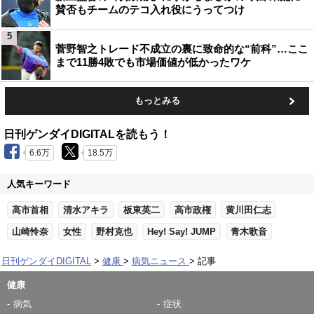
賛否もチームのテコ入れ役にうってつけ
5
菅野智之トレード不成立の裏に致命的な“前科”…ここ
まで11勝4敗でも市場価値が低かったワケ
もっとみる
日刊ゲンダイDIGITALを読もう！
6.6万
18.5万
人気キーワード
高市首相
清水アキラ
板東英二
高市政権
黄川田仁志
山崎怜奈
女性
野村克也
Hey! Say! JUMP
青木歌音
日刊ゲンダイDIGITAL
健康
病気ニュース
記事
健康
病気
症状