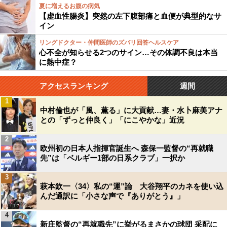
夏に増えるお腹の病気
【虚血性腸炎】突然の左下腹部痛と血便が典型的なサ
イン
リングドクター・仲間医師のズバリ回答ヘルスケア
心不全が知らせる2つのサイン…その体調不良は本当
に熱中症？
アクセスランキング
週間
1
中村倫也が「風、薫る」に大貢献…妻・水卜麻美アナ
との「ずっと仲良く」「にこやかな」近況
2
欧州初の日本人指揮官誕生へ 森保一監督の“再就職
先”は「ベルギー1部の日系クラブ」一択か
3
萩本欽一〈34〉私の“運”論 大谷翔平のカネを使い込
んだ通訳に「小さな声で『ありがとう』」
4
新庄監督の“再就職先”に挙がるまさかの球団 采配に