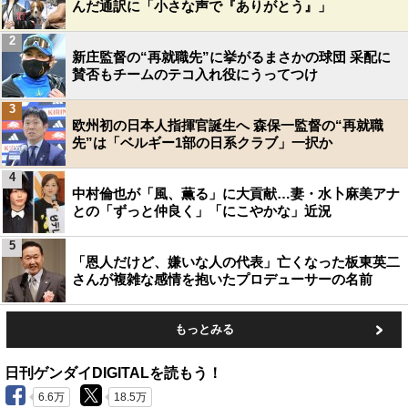
んだ通訳に「小さな声で『ありがとう』」
2
新庄監督の“再就職先”に挙がるまさかの球団 采配に
賛否もチームのテコ入れ役にうってつけ
3
欧州初の日本人指揮官誕生へ 森保一監督の“再就職
先”は「ベルギー1部の日系クラブ」一択か
4
中村倫也が「風、薫る」に大貢献…妻・水卜麻美アナ
との「ずっと仲良く」「にこやかな」近況
5
「恩人だけど、嫌いな人の代表」亡くなった板東英二
さんが複雑な感情を抱いたプロデューサーの名前
もっとみる
日刊ゲンダイDIGITALを読もう！
6.6万
18.5万