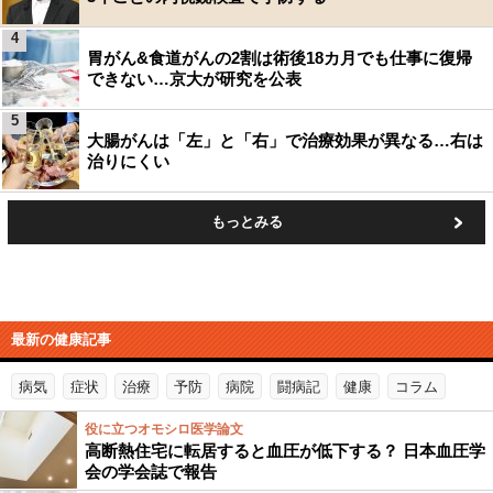
4
胃がん&食道がんの2割は術後18カ月でも仕事に復帰
できない…京大が研究を公表
5
大腸がんは「左」と「右」で治療効果が異なる…右は
治りにくい
もっとみる
最新の健康記事
病気
症状
治療
予防
病院
闘病記
健康
コラム
役に立つオモシロ医学論文
高断熱住宅に転居すると血圧が低下する？ 日本血圧学
会の学会誌で報告