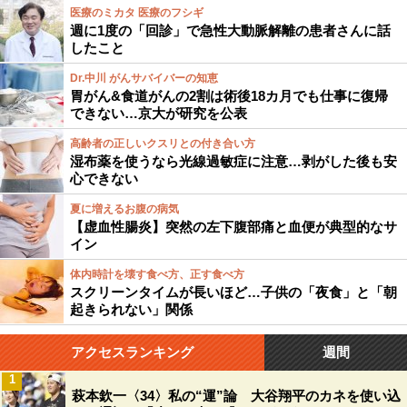
医療のミカタ 医療のフシギ
週に1度の「回診」で急性大動脈解離の患者さんに話
したこと
Dr.中川 がんサバイバーの知恵
胃がん&食道がんの2割は術後18カ月でも仕事に復帰
できない…京大が研究を公表
高齢者の正しいクスリとの付き合い方
湿布薬を使うなら光線過敏症に注意…剥がした後も安
心できない
夏に増えるお腹の病気
【虚血性腸炎】突然の左下腹部痛と血便が典型的なサ
イン
体内時計を壊す食べ方、正す食べ方
スクリーンタイムが長いほど…子供の「夜食」と「朝
起きられない」関係
アクセスランキング
週間
1
萩本欽一〈34〉私の“運”論 大谷翔平のカネを使い込