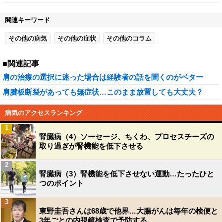
関連キーワード
その他の病気
その他の症状
その他のコラム
■関連記事
肩の治療の選択に迷った場合は経験者の話を聞くのがベター
肩腱板断裂があっても無症状…このまま放置しても大丈夫？
病気のアクセスランキング
1
腎臓病（4）ソーセージ、ちくわ、プロセスチーズの
取り過ぎが腎機能を低下させる
2
腎臓病（3）腎機能を低下させない運動…たったひと
つのポイント
3
東野圭吾さんは68歳で他界…大腸がんは毎年の検便と
3年ごとの内視鏡検査で予防する