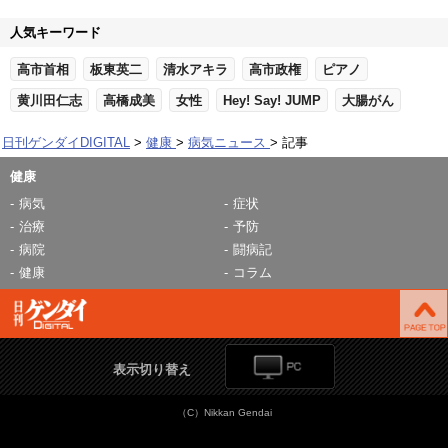
人気キーワード
高市首相
板東英二
清水アキラ
高市政権
ピアノ
黄川田仁志
高橋成美
女性
Hey! Say! JUMP
大腸がん
日刊ゲンダイDIGITAL
健康
病気ニュース
記事
健康
病気
症状
治療
予防
病院
闘病記
健康
コラム
表示切り替え
（C）Nikkan Gendai