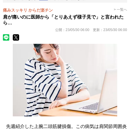
> 一覧へ
痛みスッキリ からだ楽チン
肩が痛いのに医師から「とりあえず様子見で」と言われた
ら…
公開：
23/05/30 06:00
更新：
23/05/30 06:00
先週紹介した上腕二頭筋腱損傷。この病気は肩関節周囲炎