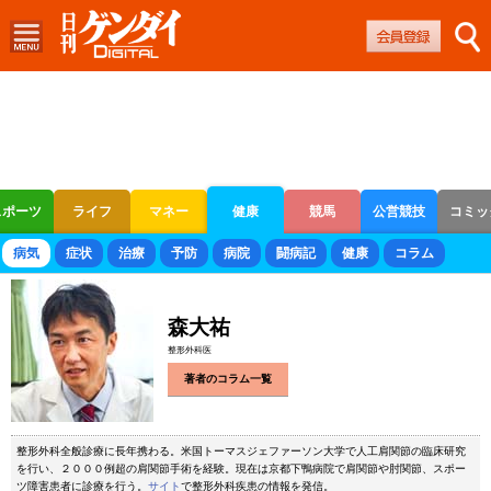
スポーツ
ライフ
マネー
健康
競馬
公営競技
コミッ
ボートレース
競輪
オートレース
病気
症状
治療
予防
病院
闘病記
健康
コラム
森大祐
整形外科医
著者のコラム一覧
整形外科全般診療に長年携わる。米国トーマスジェファーソン大学で人工肩関節の臨床研究
を行い、２０００例超の肩関節手術を経験。現在は京都下鴨病院で肩関節や肘関節、スポー
ツ障害患者に診療を行う。
サイト
で整形外科疾患の情報を発信。