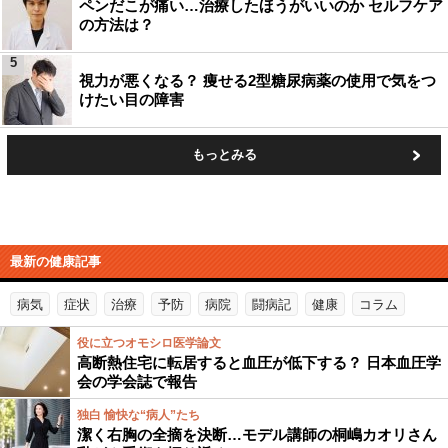
ペンだこが痛い…治療したほうがいいのか セルフケア
の方法は？
5
視力が悪くなる？ 痩せる2型糖尿病薬の使用で気をつ
けたい目の障害
もっとみる
最新の健康記事
病気
症状
治療
予防
病院
闘病記
健康
コラム
役に立つオモシロ医学論文
高断熱住宅に転居すると血圧が低下する？ 日本血圧学
会の学会誌で報告
独白 愉快な“病人”たち
潔く右胸の全摘を決断…モデル講師の桐嶋カオリさん