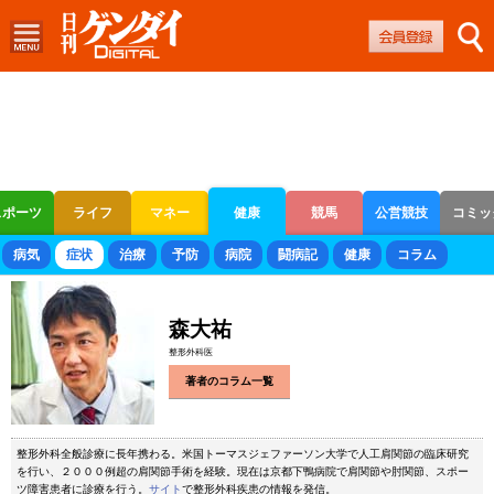
スポーツ
ライフ
マネー
健康
競馬
公営競技
コミッ
ボートレース
競輪
オートレース
病気
症状
治療
予防
病院
闘病記
健康
コラム
森大祐
整形外科医
著者のコラム一覧
整形外科全般診療に長年携わる。米国トーマスジェファーソン大学で人工肩関節の臨床研究
を行い、２０００例超の肩関節手術を経験。現在は京都下鴨病院で肩関節や肘関節、スポー
ツ障害患者に診療を行う。
サイト
で整形外科疾患の情報を発信。