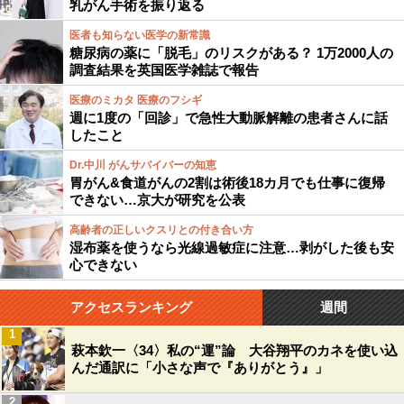
乳がん手術を振り返る
医者も知らない医学の新常識
糖尿病の薬に「脱毛」のリスクがある？ 1万2000人の
調査結果を英国医学雑誌で報告
医療のミカタ 医療のフシギ
週に1度の「回診」で急性大動脈解離の患者さんに話
したこと
Dr.中川 がんサバイバーの知恵
胃がん&食道がんの2割は術後18カ月でも仕事に復帰
できない…京大が研究を公表
高齢者の正しいクスリとの付き合い方
湿布薬を使うなら光線過敏症に注意…剥がした後も安
心できない
アクセスランキング
週間
1
萩本欽一〈34〉私の“運”論 大谷翔平のカネを使い込
んだ通訳に「小さな声で『ありがとう』」
2