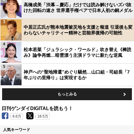
高橋成美「渋幕→慶応」だけでは読み解けないズバ抜
けた回転の速さ 世界選手権ペアで日本人初の銅メダル
3
中居正広氏が熊本地震被災地を支援と報道 引退後も変
わらないチャリティー精神と芸能界復帰の可能性
4
松本若菜「ジュラシック・ワールド」吹き替え《棒読
み》論争再燃…暗雲漂う主演ドラマに新たな逆風
5
神戸への“聖地帰還”めぐり騒然…山口組・司組長「7
年ぶりの里帰り」は実現するか
もっとみる
日刊ゲンダイDIGITALを読もう！
6.6万
18.5万
人気キーワード