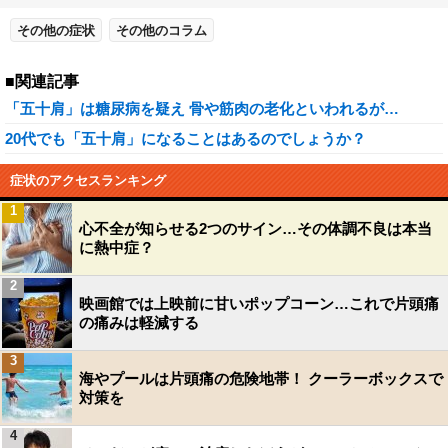
その他の症状
その他のコラム
■関連記事
「五十肩」は糖尿病を疑え 骨や筋肉の老化といわれるが…
20代でも「五十肩」になることはあるのでしょうか？
症状のアクセスランキング
1
心不全が知らせる2つのサイン…その体調不良は本当
に熱中症？
2
映画館では上映前に甘いポップコーン…これで片頭痛
の痛みは軽減する
3
海やプールは片頭痛の危険地帯！ クーラーボックスで
対策を
4