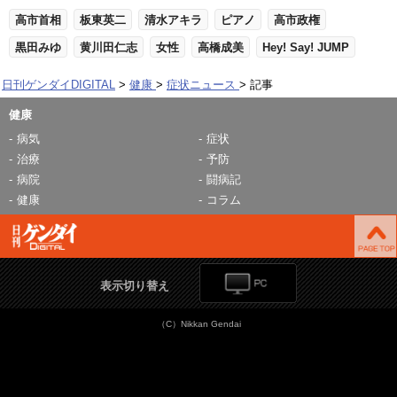
高市首相
板東英二
清水アキラ
ピアノ
高市政権
黒田みゆ
黄川田仁志
女性
高橋成美
Hey! Say! JUMP
日刊ゲンダイDIGITAL
健康
症状ニュース
記事
健康
病気
症状
治療
予防
病院
闘病記
健康
コラム
表示切り替え
（C）Nikkan Gendai