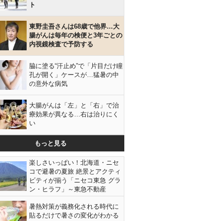
ト
東野圭吾さんは68歳で他界…大
腸がんは毎年の検便と3年ごとの
内視鏡検査で予防する
脇に塗る“汗止め”で「片目だけ瞳
孔が開く」ケースが…猛暑の中
の意外な病気
大腸がんは「左」と「右」で治
療効果が異なる…右は治りにく
い
もっと見る
楽しさいっぱい！北海道・ニセ
コで避暑の夏旅 絶景とアクティ
ビティが揃う「ニセコ東急 グラ
ン・ヒラフ」～東急不動産
暑熱対策が義務化される時代に
貼るだけで暑さの変化がわかる