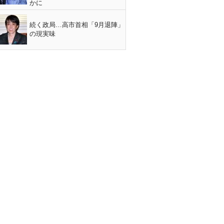
かに
続く政局…高市首相「9月退陣」
の現実味