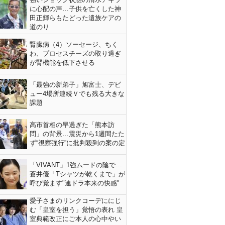
に心配の声…子供を亡くした神
田正輝らもたどった遺族ケアの
道のり
腎臓病（4）ソーセージ、ちく
わ、プロセスチーズの取り過ぎ
が腎機能を低下させる
「最強の新弟子」旭富士、デビ
ュー4場所連続Ｖでも残る大きな
課題
高市首相の早過ぎた「熊本訪
問」の背景…震災から1週間たた
ず“視察強行”に批判殺到の案の定
「VIVANT」1強ムードの陰で…
蒼井優「Tシャツが乾くまで」が
呼び覚ます"連ドラ本来の快感"
愛子さまのリンクコーデににじ
む「皇室を担う」覚悟の表れ 皇
室典範改正にご本人の心中やい