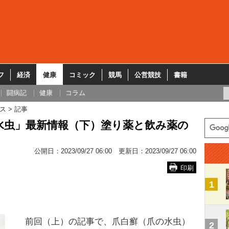
フ
経済
健康
コミック
競馬
公営競技
書籍
闘病記
健康
コラム
ス
記事
水虫」最新情報（下）塗り薬と飲み薬の
公開日：
2023/09/27 06:00
更新日：
2023/09/27 06:00
印刷
1
前回（上）の記事で、爪白癬（爪の水虫）
2