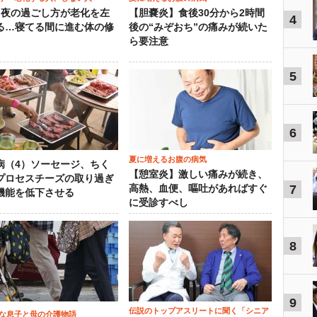
）夜の過ごし方が老化を左
【胆嚢炎】食後30分から2時間
4
る…寝てる間に進む体の修
後の“みぞおち”の痛みが続いた
ら要注意
5
6
夏に増えるお腹の病気
病（4）ソーセージ、ちく
【憩室炎】激しい痛みが続き、
プロセスチーズの取り過ぎ
7
高熱、血便、嘔吐があればすぐ
機能を低下させる
に受診すべし
8
9
伝説のトップアスリートに聞く「シニア
な息子と母の介護物語