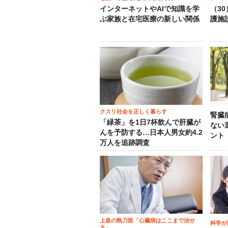
インターネットやAIで知識を学
（3
ぶ家族と在宅医療の新しい関係
護施
クスリ社会を正しく暮らす
腎臓
「緑茶」を1日7杯飲んで肝臓が
ない
んを予防する…日本人男女約4.2
ント
万人を追跡調査
上皇の執刀医「心臓病はここまで治せ
科学が
る」