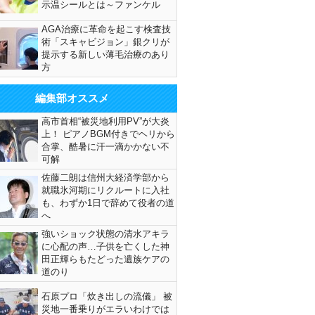
示温シールとは～ファンケル
AGA治療に革命を起こす検査技
術「スキャビジョン」銀クリが
提示する新しい薄毛治療のあり
方
編集部オススメ
高市首相“被災地利用PV”が大炎
上！ ピアノBGM付きでヘリから
合掌、酷暑に汗一滴かかない不
可解
佐藤二朗は信州大経済学部から
就職氷河期にリクルートに入社
も、わずか1日で辞めて役者の道
へ
強いショック状態の清水アキラ
に心配の声…子供を亡くした神
田正輝らもたどった遺族ケアの
道のり
石原プロ「炊き出しの流儀」 被
災地一番乗りがエラいわけでは