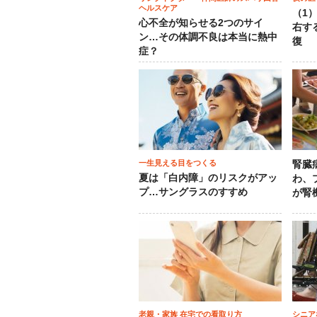
ヘルスケア
（1
心不全が知らせる2つのサイ
右す
ン…その体調不良は本当に熱中
復
症？
一生見える目をつくる
腎臓
夏は「白内障」のリスクがアッ
わ、
プ…サングラスのすすめ
が腎
老親・家族 在宅での看取り方
シニア