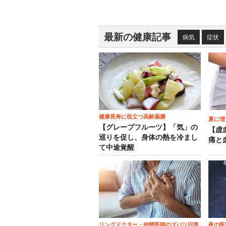
最新の健康記事
病気
症状
健康長寿に役立つ高齢薬膳
夏に増
【グレープフルーツ】「気」の
【虚
巡りを促し、身体の熱を冷まし
痛と
て中途覚醒
リングドクター・仲間医師のズバリ回答
夜の医