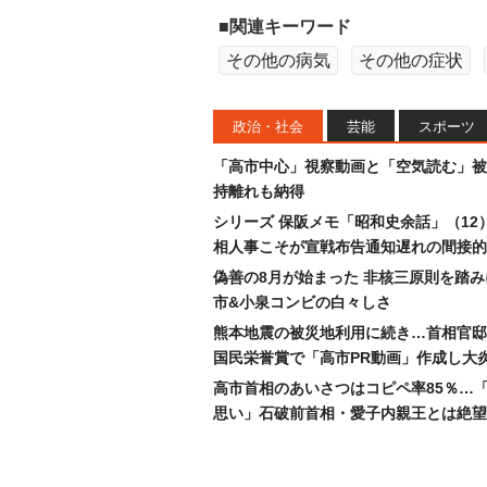
■関連キーワード
その他の病気
その他の症状
政治・社会
芸能
スポーツ
「高市中心」視察動画と「空気読む」被
持離れも納得
シリーズ 保阪メモ「昭和史余話」（12
相人事こそが宣戦布告通知遅れの間接的
偽善の8月が始まった 非核三原則を踏
市&小泉コンビの白々しさ
熊本地震の被災地利用に続き…首相官邸
国民栄誉賞で「高市PR動画」作成し大
高市首相のあいさつはコピペ率85％…
思い」石破前首相・愛子内親王とは絶望