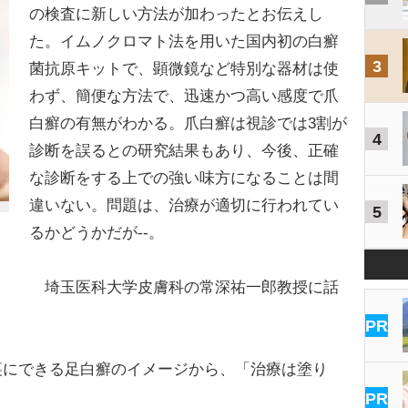
の検査に新しい方法が加わったとお伝えし
た。イムノクロマト法を用いた国内初の白癬
3
菌抗原キットで、顕微鏡など特別な器材は使
わず、簡便な方法で、迅速かつ高い感度で爪
白癬の有無がわかる。爪白癬は視診では3割が
4
診断を誤るとの研究結果もあり、今後、正確
な診断をする上での強い味方になることは間
違いない。問題は、治療が適切に行われてい
5
るかどうかだが--。
埼玉医科大学皮膚科の常深祐一郎教授に話
PR
にできる足白癬のイメージから、「治療は塗り
PR