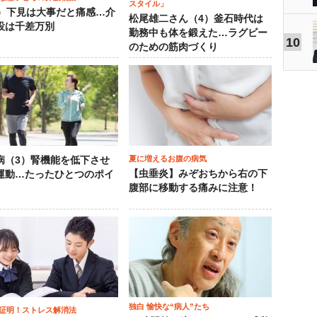
スタイル」
0）下見は大事だと痛感…介
松尾雄二さん（4）釜石時代は
設は千差万別
勤務中も体を鍛えた…ラグビー
10
のための筋肉づくり
夏に増えるお腹の病気
病（3）腎機能を低下させ
【虫垂炎】みぞおちから右の下
運動…たったひとつのポイ
腹部に移動する痛みに注意！
独白 愉快な“病人”たち
証明！ストレス解消法