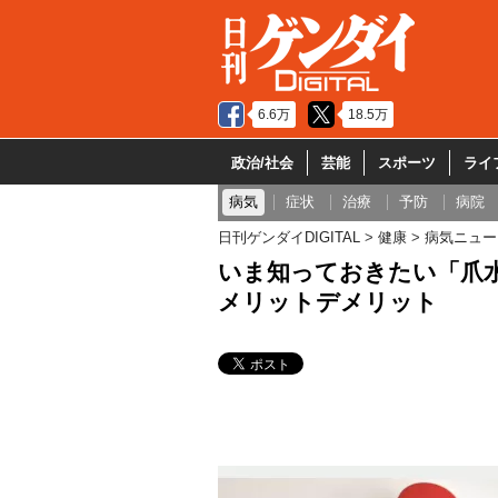
6.6万
18.5万
政治/社会
芸能
スポーツ
ライ
病気
症状
治療
予防
病院
日刊ゲンダイDIGITAL
健康
病気ニュー
いま知っておきたい「爪
メリットデメリット