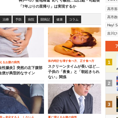
神戸への“聖地帰還”めぐり騒然…山口組・司組長
「7年ぶりの里帰り」は実現するか
高市首
高市政
治療
予防
病院
闘病記
健康
コラム
Hey! 
吉川ひ
体内時計を壊す食べ方、正す食べ方
1
えるお腹の病気
スクリーンタイムが長いほど…
血性腸炎】突然の左下腹部
子供の「夜食」と「朝起きられ
血便が典型的なサイン
ない」関係
2
3
学～老化する人、しない人
夏に増えるお腹の病気