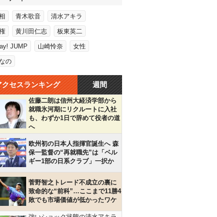
相
青木歌音
清水アキラ
権
黄川田仁志
板東英二
Say! JUMP
山崎怜奈
女性
なの
アクセスランキング
週間
佐藤二朗は信州大経済学部から
就職氷河期にリクルートに入社
も、わずか1日で辞めて役者の道
へ
欧州初の日本人指揮官誕生へ 森
保一監督の“再就職先”は「ベル
ギー1部の日系クラブ」一択か
菅野智之トレード不成立の裏に
致命的な“前科”…ここまで11勝4
敗でも市場価値が低かったワケ
強いショック状態の清水アキラ