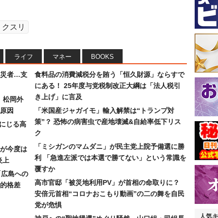
クスリ
ライフ
マネー
BOOKS
災者…支
食料品の消費減税分を賄う「恒久財源」ならすで
にある！ 25年度与党税制改正大綱は「法人税引
き上げ」に言及
）松岡外
原因
「米国産ジャガイモ」輸入解禁は“トランプ対
策”？ 恐怖の病害虫で産地壊滅&自給率低下リス
みにじる高
ク
「ミシガンのマムダニ」が民主党上院予備選に勝
が今度は
利 「急進左派では本選で勝てない」という常識を
炎上
覆すか
「広島への
高市官邸「被災地利用PV」が首相の命取りに？
的格差
安倍元首相“コロナおこもり動画”の二の舞を自民
党が危惧
人気