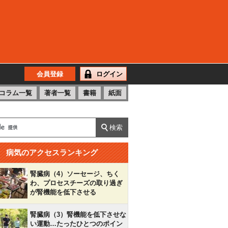
会員登録
ログイン
コラム一覧
著者一覧
書籍
紙面
病気のアクセスランキング
腎臓病（4）ソーセージ、ちく
わ、プロセスチーズの取り過ぎ
が腎機能を低下させる
腎臓病（3）腎機能を低下させな
い運動…たったひとつのポイン