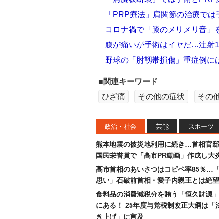
「PRP療法」肩関節の治療では
コロナ禍で「膝のメリメリ音」
膝が痛いが手術はイヤだ…注射1
野球の「肘靱帯損傷」重症例には
■関連キーワード
ひざ痛
その他の症状
その
政治・社会
芸能
スポーツ
熊本地震の被災地利用に続き…首相官邸
国民栄誉賞で「高市PR動画」作成し大
高市首相のあいさつはコピペ率85％…
思い」石破前首相・愛子内親王とは絶望
食料品の消費減税分を賄う「恒久財源」
にある！ 25年度与党税制改正大綱は「
き上げ」に言及