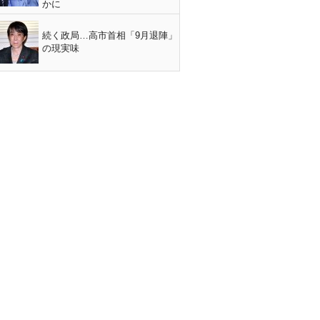
かに
続く政局…高市首相「9月退陣」
の現実味