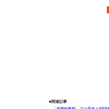
■関連記事
「肩腱板断裂」では手術とPRP