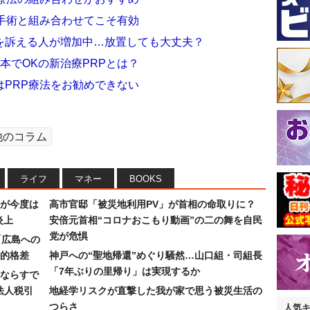
手術と組み合わせてこそ有効
を訴える人が増加中…放置しても大丈夫？
本でOKの新治療PRPとは？
PRP療法をお勧めできない
他のコラム
ライフ
マネー
BOOKS
が今度は
高市官邸「被災地利用PV」が首相の命取りに？
炎上
安倍元首相“コロナおこもり動画”の二の舞を自民
党が危惧
「広島への
的格差
神戸への“聖地帰還”めぐり騒然…山口組・司組長
「7年ぶりの里帰り」は実現するか
ならすで
法人税引
地経学リスクが直撃した我が家で思う被災生活の
つらさ
人気