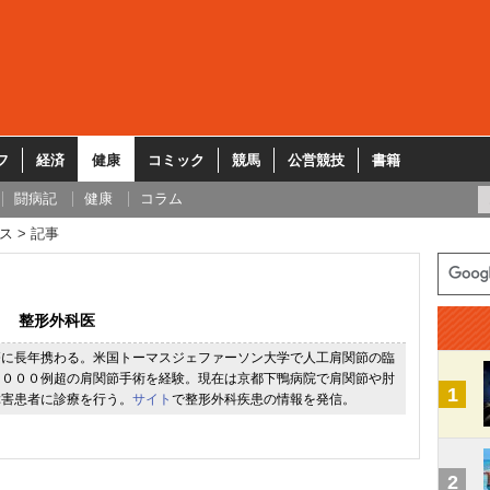
フ
経済
健康
コミック
競馬
公営競技
書籍
闘病記
健康
コラム
ス
記事
整形外科医
療に長年携わる。米国トーマスジェファーソン大学で人工肩関節の臨
２０００例超の肩関節手術を経験。現在は京都下鴨病院で肩関節や肘
1
障害患者に診療を行う。
サイト
で整形外科疾患の情報を発信。
2