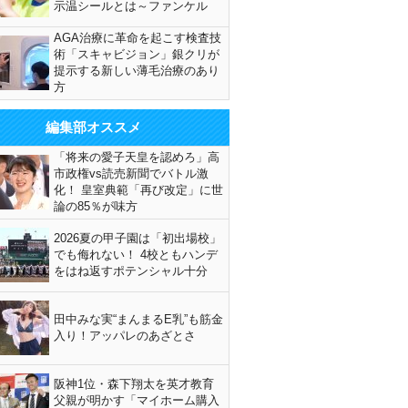
示温シールとは～ファンケル
AGA治療に革命を起こす検査技
術「スキャビジョン」銀クリが
提示する新しい薄毛治療のあり
方
編集部オススメ
「将来の愛子天皇を認めろ」高
市政権vs読売新聞でバトル激
化！ 皇室典範「再び改定」に世
論の85％が味方
2026夏の甲子園は「初出場校」
でも侮れない！ 4校ともハンデ
をはね返すポテンシャル十分
田中みな実“まんまるE乳”も筋金
入り！アッパレのあざとさ
阪神1位・森下翔太を英才教育
父親が明かす「マイホーム購入