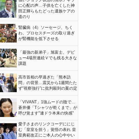
に心配の声…子供を亡くした神
田正輝らもたどった遺族ケアの
道のり
腎臓病（4）ソーセージ、ちく
わ、プロセスチーズの取り過ぎ
が腎機能を低下させる
「最強の新弟子」旭富士、デビ
ュー4場所連続Ｖでも残る大きな
課題
高市首相の早過ぎた「熊本訪
問」の背景…震災から1週間たた
ず“視察強行”に批判殺到の案の定
「VIVANT」1強ムードの陰で…
蒼井優「Tシャツが乾くまで」が
呼び覚ます"連ドラ本来の快感"
愛子さまのリンクコーデににじ
む「皇室を担う」覚悟の表れ 皇
室典範改正にご本人の心中やい