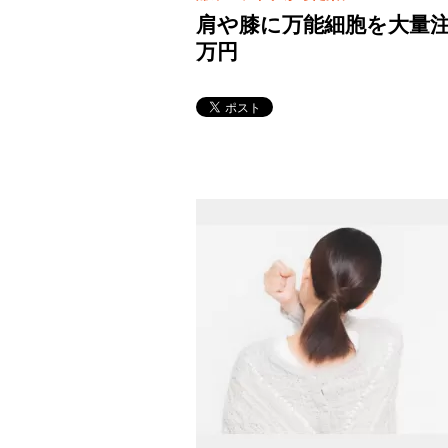
肩や膝に万能細胞を大量注入
万円