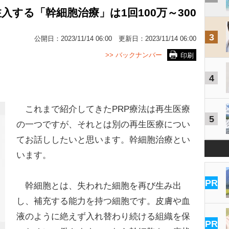
する「幹細胞治療」は1回100万～300
3
公開日：
2023/11/14 06:00
更新日：
2023/11/14 06:00
>> バックナンバー
印刷
4
これまで紹介してきたPRP療法は再生医療
5
の一つですが、それとは別の再生医療につい
てお話ししたいと思います。幹細胞治療とい
います。
PR
幹細胞とは、失われた細胞を再び生み出
し、補充する能力を持つ細胞です。皮膚や血
液のように絶えず入れ替わり続ける組織を保
PR