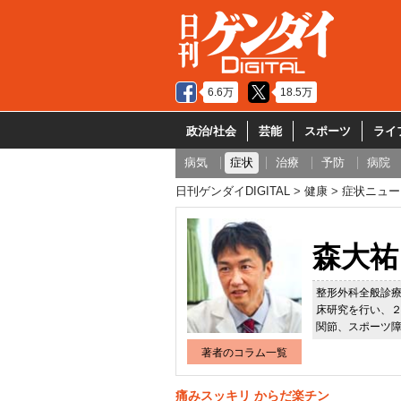
6.6万
18.5万
政治/社会
芸能
スポーツ
ライ
病気
症状
治療
予防
病院
日刊ゲンダイDIGITAL
健康
症状ニュー
森大祐
整形外科全般診
床研究を行い、
関節、スポーツ
著者のコラム一覧
痛みスッキリ からだ楽チン