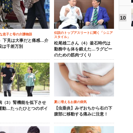
10
伝説のトップアスリートに聞く「シニア
な息子と母の介護物語
スタイル」
0）下見は大事だと痛感…介
松尾雄二さん（4）釜石時代は
設は千差万別
勤務中も体を鍛えた…ラグビー
のための筋肉づくり
夏に増えるお腹の病気
病（3）腎機能を低下させ
【虫垂炎】みぞおちから右の下
運動…たったひとつのポイ
腹部に移動する痛みに注意！