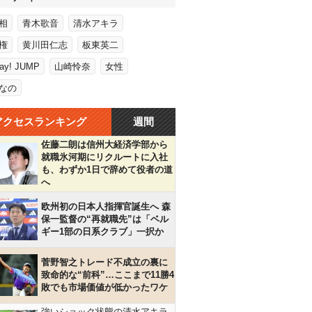
相
青木歌音
清水アキラ
権
黄川田仁志
板東英二
Say! JUMP
山崎怜奈
女性
なの
アクセスランキング
週間
佐藤二朗は信州大経済学部から
就職氷河期にリクルートに入社
も、わずか1日で辞めて役者の道
へ
欧州初の日本人指揮官誕生へ 森
保一監督の“再就職先”は「ベル
ギー1部の日系クラブ」一択か
菅野智之トレード不成立の裏に
致命的な“前科”…ここまで11勝4
敗でも市場価値が低かったワケ
強いショック状態の清水アキラ