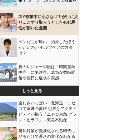
帯！ クーラーボックスで対策を
DIY作業中に小さなゴミが目に入
り…こすり取ろうとした40代男
性が招いた危機
ペンだこが痛い…治療したほう
がいいのか セルフケアの方法
は？
夏のレジャーの後は「時間差熱
中症」に要注意…35%が数時間
後や翌日に症状を実感
もっと見る
楽しさいっぱい！北海道・ニセ
コで避暑の夏旅 絶景とアクティ
ビティが揃う「ニセコ東急 グラ
ン・ヒラフ」～東急不動産
暑熱対策が義務化される時代に
貼るだけで暑さの変化がわかる