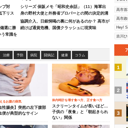
ンプ対
シリーズ 保阪メモ「昭和史余話」（11）海軍出
高市首
低下リス
身の野村大使と外務省プロパーとの間の決定的溝
高市政
協調介入、日銀恫喝の裏に何があるのか？ 高市が
Hey! 
備選に勝
続けば通貨危機、国債クラッシュに現実味
いう常識を
吉川ひ
治療
予防
病院
闘病記
健康
コラム
1
2
体内時計を壊す食べ方、正す食べ方
えるお腹の病気
スクリーンタイムが長いほど…
血性腸炎】突然の左下腹部
子供の「夜食」と「朝起きられ
3
血便が典型的なサイン
ない」関係