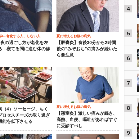
4
5
学～老化する人、しない人
夏に増えるお腹の病気
）夜の過ごし方が老化を左
【胆嚢炎】食後30分から2時間
る…寝てる間に進む体の修
後の“みぞおち”の痛みが続いた
ら要注意
6
7
夏に増えるお腹の病気
8
病（4）ソーセージ、ちく
【憩室炎】激しい痛みが続き、
プロセスチーズの取り過ぎ
高熱、血便、嘔吐があればすぐ
機能を低下させる
に受診すべし
9