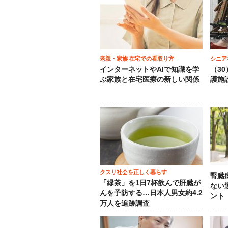
老親・家族 在宅での看取り方
シニア
インターネットやAIで知識を学
（3
ぶ家族と在宅医療の新しい関係
護施
クスリ社会を正しく暮らす
腎臓
「緑茶」を1日7杯飲んで肝臓が
ない
んを予防する…日本人男女約4.2
ント
万人を追跡調査