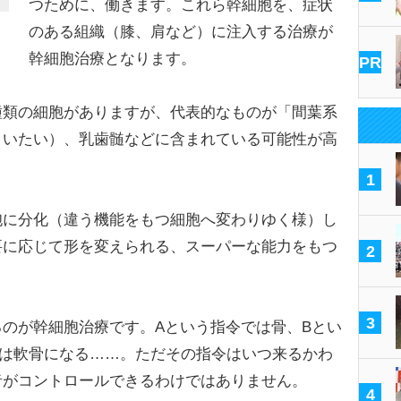
つために、働きます。これら幹細胞を、症状
のある組織（膝、肩など）に注入する治療が
幹細胞治療となります。
PR
類の細胞がありますが、代表的なものが「間葉系
さいたい）、乳歯髄などに含まれている可能性が高
1
に分化（違う機能をもつ細胞へ変わりゆく様）し
要に応じて形を変えられる、スーパーな能力をもつ
2
3
のが幹細胞治療です。Aという指令では骨、Bとい
では軟骨になる……。ただその指令はいつ来るかわ
者がコントロールできるわけではありません。
4