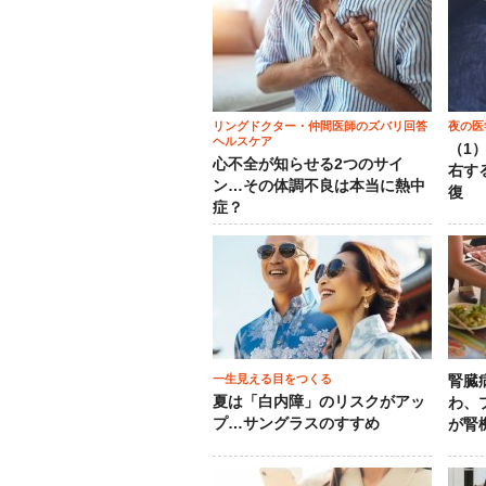
リングドクター・仲間医師のズバリ回答
夜の医
ヘルスケア
（1
心不全が知らせる2つのサイ
右す
ン…その体調不良は本当に熱中
復
症？
一生見える目をつくる
腎臓
夏は「白内障」のリスクがアッ
わ、
プ…サングラスのすすめ
が腎