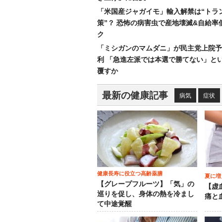
「米国産ジャガイモ」輸入解禁は“トラ
策”？ 恐怖の病害虫で産地壊滅&自給率
ク
「ミシガンのマムダニ」が民主党上院予
利 「急進左派では本選で勝てない」と
覆すか
最新の健康記事
病気
症状
健康長寿に役立つ高齢薬膳
夏に増
【グレープフルーツ】「気」の
【虚
巡りを促し、身体の熱を冷まし
痛と
て中途覚醒