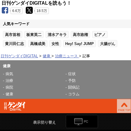
日刊ゲンダイDIGITALを読もう！
6.6万
18.5万
人気キーワード
高市首相
板東英二
清水アキラ
高市政権
ピアノ
黄川田仁志
高橋成美
女性
Hey! Say! JUMP
大腸がん
日刊ゲンダイDIGITAL
健康
治療ニュース
記事
健康
病気
症状
治療
予防
病院
闘病記
健康
コラム
表示切り替え