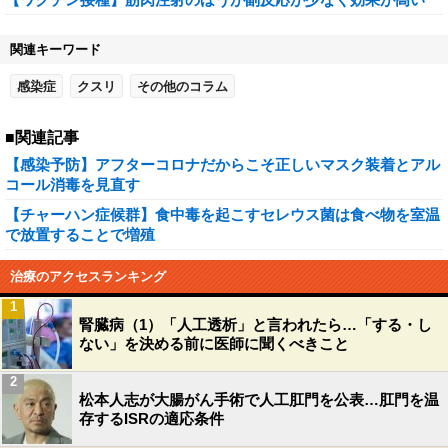
関連キーワード
感染症
クスリ
その他のコラム
■関連記事
【感染予防】アフターコロナだからこそ正しいマスク装着とアル
コール消毒を見直す
【チャーハン症候群】食中毒を起こすセレウス菌は食べ物を室温
で放置することで増殖
治療のアクセスランキング
1
腎臓病（1）「人工透析」と言われたら…「する・し
ない」を決める前に医師に聞くべきこと
2
松本人志が大腸がん手術で人工肛門を公表…肛門を温
存するISRの適応条件