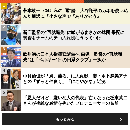
1
萩本欽一〈34〉私の“運”論 大谷翔平のカネを使い込
んだ通訳に「小さな声で『ありがとう』」
2
新庄監督の“再就職先”に挙がるまさかの球団 采配に
賛否もチームのテコ入れ役にうってつけ
3
欧州初の日本人指揮官誕生へ 森保一監督の“再就職
先”は「ベルギー1部の日系クラブ」一択か
4
中村倫也が「風、薫る」に大貢献…妻・水卜麻美アナ
との「ずっと仲良く」「にこやかな」近況
5
「恩人だけど、嫌いな人の代表」亡くなった板東英二
さんが複雑な感情を抱いたプロデューサーの名前
もっとみる