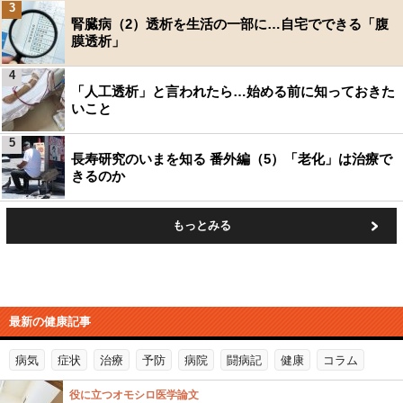
3
腎臓病（2）透析を生活の一部に…自宅でできる「腹
膜透析」
4
「人工透析」と言われたら…始める前に知っておきた
いこと
5
長寿研究のいまを知る 番外編（5）「老化」は治療で
きるのか
もっとみる
最新の健康記事
病気
症状
治療
予防
病院
闘病記
健康
コラム
役に立つオモシロ医学論文