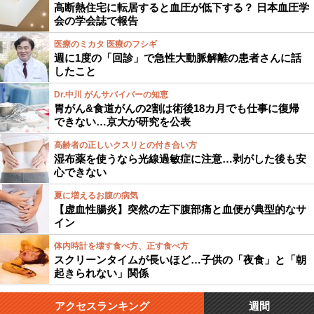
高断熱住宅に転居すると血圧が低下する？ 日本血圧学
会の学会誌で報告
医療のミカタ 医療のフシギ
週に1度の「回診」で急性大動脈解離の患者さんに話
したこと
Dr.中川 がんサバイバーの知恵
胃がん&食道がんの2割は術後18カ月でも仕事に復帰
できない…京大が研究を公表
高齢者の正しいクスリとの付き合い方
湿布薬を使うなら光線過敏症に注意…剥がした後も安
心できない
夏に増えるお腹の病気
【虚血性腸炎】突然の左下腹部痛と血便が典型的なサ
イン
体内時計を壊す食べ方、正す食べ方
スクリーンタイムが長いほど…子供の「夜食」と「朝
起きられない」関係
アクセスランキング
週間