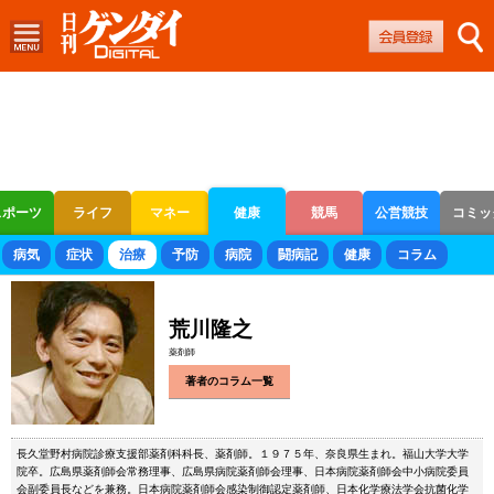
スポーツ
ライフ
マネー
健康
競馬
公営競技
コミッ
ボートレース
競輪
オートレース
病気
症状
治療
予防
病院
闘病記
健康
コラム
荒川隆之
薬剤師
著者のコラム一覧
長久堂野村病院診療支援部薬剤科科長、薬剤師。１９７５年、奈良県生まれ。福山大学大学
院卒。広島県薬剤師会常務理事、広島県病院薬剤師会理事、日本病院薬剤師会中小病院委員
会副委員長などを兼務。日本病院薬剤師会感染制御認定薬剤師、日本化学療法学会抗菌化学