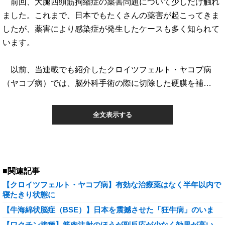
前回、大腿四頭筋拘縮症の薬害問題について少しだけ触れ
ました。これまで、日本でもたくさんの薬害が起こってきま
したが、薬害により感染症が発生したケースも多く知られて
います。
以前、当連載でも紹介したクロイツフェルト・ヤコブ病
（ヤコブ病）では、脳外科手術の際に切除した硬膜を補…
全文表示する
■関連記事
【クロイツフェルト・ヤコブ病】有効な治療薬はなく半年以内で
寝たきり状態に
【牛海綿状脳症（BSE）】日本を震撼させた「狂牛病」のいま
【ワクチン接種】筋肉注射のほうが副反応が少なく効果が高い