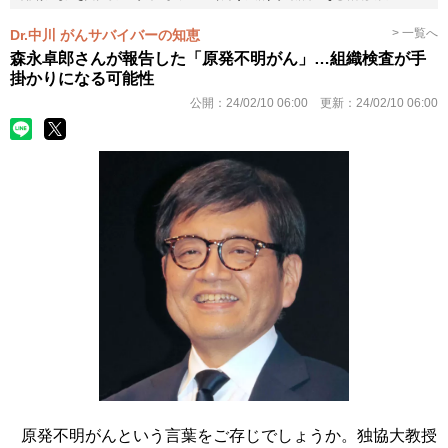
> 一覧へ
Dr.中川 がんサバイバーの知恵
森永卓郎さんが報告した「原発不明がん」…組織検査が手
掛かりになる可能性
公開：
24/02/10 06:00
更新：
24/02/10 06:00
原発不明がんという言葉をご存じでしょうか。独協大教授