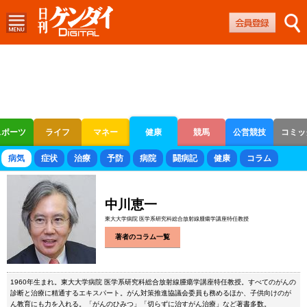
スポーツ
ライフ
マネー
健康
競馬
公営競技
コミッ
ボートレース
競輪
オートレース
病気
症状
治療
予防
病院
闘病記
健康
コラム
中川恵一
東大大学病院 医学系研究科総合放射線腫瘍学講座特任教授
著者のコラム一覧
1960年生まれ。東大大学病院 医学系研究科総合放射線腫瘍学講座特任教授。すべてのがんの
診断と治療に精通するエキスパート。がん対策推進協議会委員も務めるほか、子供向けのが
ん教育にも力を入れる。「がんのひみつ」「切らずに治すがん治療」など著書多数。