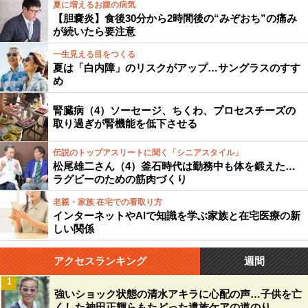
夏に増えるお腹の病気
【胆嚢炎】食後30分から2時間後の“みぞおち”の痛み
が続いたら要注意
一生見える目をつくる
夏は「白内障」のリスクがアップ…サングラスのすす
め
腎臓病（4）ソーセージ、ちくわ、プロセスチーズの
取り過ぎが腎機能を低下させる
伝説のトップアスリートに聞く「シニアスタイル」
松尾雄二さん（4）釜石時代は勤務中も体を鍛えた…
ラグビーのための筋肉づくり
老親・家族 在宅での看取り方
インターネットやAIで知識を学ぶ家族と在宅医療の新
しい関係
アクセスランキング
週間
1
強いショック状態の清水アキラに心配の声…子供を亡
くした神田正輝らもたどった遺族ケアの道のり