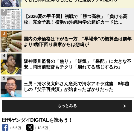
2
【2026夏の甲子園】初戦で「勝つ高校」「負ける高
校」完全予想！横浜vs沖縄尚学の超好カードは…
3
国内の米価格は下がる一方…“早場米”の概算金は前年
より4割下回り農家からは悲鳴が
4
阪神藤川監督の「焦り」「短気」「采配」に大きな不
安…岡田前監督もチクリ「崩れてる感じするわ」
5
三男・清水良太郎さん急死で清水アキラ沈痛…8年越
しの「父子再共演」が始まったばかりだった
もっとみる
日刊ゲンダイDIGITALを読もう！
6.6万
18.5万