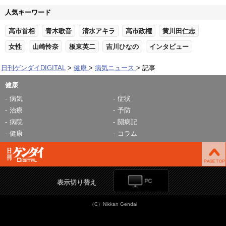
人気キーワード
高市首相
青木歌音
清水アキラ
高市政権
黄川田仁志
女性
山崎怜奈
板東英二
吉川ひなの
インタビュー
日刊ゲンダイDIGITAL
健康
病気ニュース
記事
健康
病気
症状
治療
予防
病院
闘病記
健康
コラム
表示切り替え
（C）Nikkan Gendai