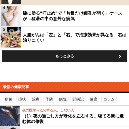
4
脇に塗る“汗止め”で「片目だけ瞳孔が開く」ケース
が…猛暑の中の意外な病気
5
大腸がんは「左」と「右」で治療効果が異なる…右は
治りにくい
もっとみる
最新の健康記事
病気
症状
治療
予防
病院
闘病記
健康
コラム
夜の医学～老化する人、しない人
（1）夜の過ごし方が老化を左右する…寝てる間に進
む体の修復