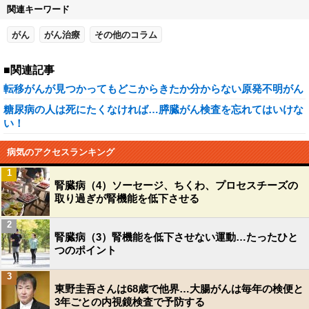
関連キーワード
がん
がん治療
その他のコラム
■関連記事
転移がんが見つかってもどこからきたか分からない原発不明がん
糖尿病の人は死にたくなければ…膵臓がん検査を忘れてはいけな
い！
病気のアクセスランキング
1
腎臓病（4）ソーセージ、ちくわ、プロセスチーズの
取り過ぎが腎機能を低下させる
2
腎臓病（3）腎機能を低下させない運動…たったひと
つのポイント
3
東野圭吾さんは68歳で他界…大腸がんは毎年の検便と
3年ごとの内視鏡検査で予防する