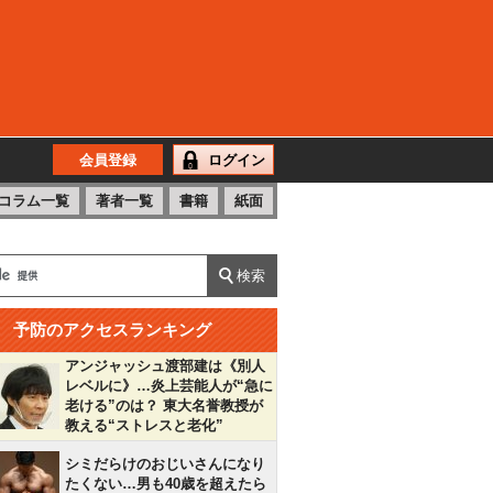
会員登録
ログイン
コラム一覧
著者一覧
書籍
紙面
予防のアクセスランキング
アンジャッシュ渡部建は《別人
レベルに》…炎上芸能人が“急に
老ける”のは？ 東大名誉教授が
教える“ストレスと老化”
シミだらけのおじいさんになり
たくない…男も40歳を超えたら