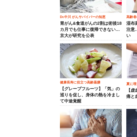
Dr.中川 がんサバイバーの知恵
高齢者
胃がん&食道がんの2割は術後18
湿布
カ月でも仕事に復帰できない…
注意
京大が研究を公表
い
健康長寿に役立つ高齢薬膳
夏に増
【グレープフルーツ】「気」の
【虚
巡りを促し、身体の熱を冷まし
痛と
て中途覚醒