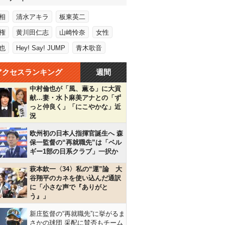
相
清水アキラ
板東英二
権
黄川田仁志
山崎怜奈
女性
也
Hey! Say! JUMP
青木歌音
アクセスランキング
週間
中村倫也が「風、薫る」に大貢
献…妻・水卜麻美アナとの「ず
っと仲良く」「にこやかな」近
況
欧州初の日本人指揮官誕生へ 森
保一監督の“再就職先”は「ベル
ギー1部の日系クラブ」一択か
萩本欽一〈34〉私の“運”論 大
谷翔平のカネを使い込んだ通訳
に「小さな声で『ありがと
う』」
新庄監督の“再就職先”に挙がるま
さかの球団 采配に賛否もチーム