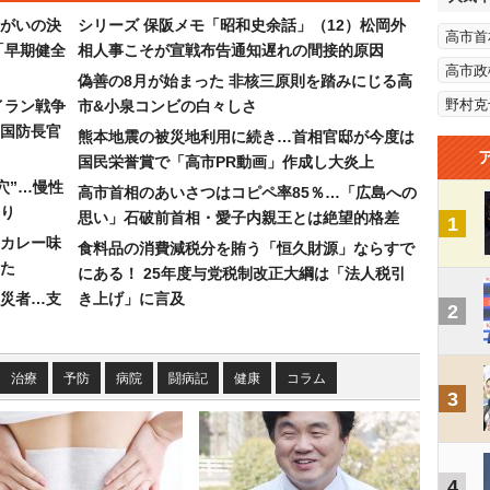
まがいの決
シリーズ 保阪メモ「昭和史余話」（12）松岡外
高市首
「早期健全
相人事こそが宣戦布告通知遅れの間接的原因
高市政
偽善の8月が始まった 非核三原則を踏みにじる高
野村克
イラン戦争
市&小泉コンビの白々しさ
国防長官
熊本地震の被災地利用に続き…首相官邸が今度は
国民栄誉賞で「高市PR動画」作成し大炎上
穴”…慢性
高市首相のあいさつはコピペ率85％…「広島への
り
思い」石破前首相・愛子内親王とは絶望的格差
1
カレー味
食料品の消費減税分を賄う「恒久財源」ならすで
た
にある！ 25年度与党税制改正大綱は「法人税引
災者…支
き上げ」に言及
2
治療
予防
病院
闘病記
健康
コラム
3
4