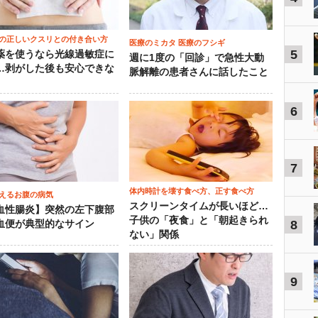
の正しいクスリとの付き合い方
医療のミカタ 医療のフシギ
5
薬を使うなら光線過敏症に
週に1度の「回診」で急性大動
…剥がした後も安心できな
脈解離の患者さんに話したこと
6
7
体内時計を壊す食べ方、正す食べ方
えるお腹の病気
スクリーンタイムが長いほど…
血性腸炎】突然の左下腹部
子供の「夜食」と「朝起きられ
8
血便が典型的なサイン
ない」関係
9