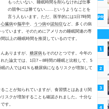
もったいない、睡眠時間を削らなければ仕事
の競争には勝てない……というようなことを
言う人もいます。ただ、医学的には1日7時間
PR
、
心臓病
や
脳卒中
、
うつ病
や
認知症
など、多くの病
かっています。そのためにアメリカの睡眠関連の専
時間以上の睡眠時間を推奨しているのです。
1
んありますが、
糖尿病
もそのひとつです。今年の
れた論文では、1日7～8時間の睡眠と比較して、5
間睡眠の人では41％も糖尿病になるリスクが増加して
2
3
なることが知られていますが、食習慣とはあまり関
のリスクが増加することも確認されました。十分な
うです。
4