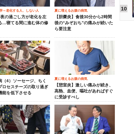
10
学～老化する人、しない人
夏に増えるお腹の病気
）夜の過ごし方が老化を左
【胆嚢炎】食後30分から2時間
る…寝てる間に進む体の修
後の“みぞおち”の痛みが続いた
ら要注意
夏に増えるお腹の病気
病（4）ソーセージ、ちく
【憩室炎】激しい痛みが続き、
プロセスチーズの取り過ぎ
高熱、血便、嘔吐があればすぐ
機能を低下させる
に受診すべし