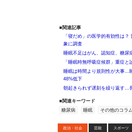
■関連記事
「寝だめ」の医学的有効性は？ 普
象に調査
睡眠不足はがん、認知症、糖尿
「睡眠時無呼吸症候群」重症と診
睡眠は時間より規則性が大事…睡
48%低下
朝起きられず遅刻を繰り返す…
■関連キーワード
糖尿病
睡眠
その他のコラ
政治・社会
芸能
スポーツ