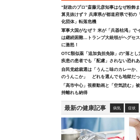
“財政のプロ”斎藤元彦知事はなぜ粉飾
算見抜けず？ 兵庫県が都道府県で初の
化団体」転落危機
軍事大国がなぜ？ 米が「兵器枯渇」で
は継続困難…トランプ大統領がヘグセス
に激怒！
OTC類似薬「追加負担免除」の“落とし
疾患の患者でも「配慮」されない恐れあ
自民党総裁選は「うんこ味のカレーか、
のうんこか」 どれを選んでも地獄だっ
「高市中心」視察動画と「空気読む」被
持離れも納得
最新の健康記事
病気
症状