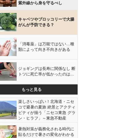
紫外線から身を守るべし
キャベツやブロッコリーで大腸
がんが予防できる？
「消毒薬」は万能ではない…種
類によって向き不向きがある
ジョギングは長寿に関係なし 断
トツに死亡率が低かったのは…
もっと見る
楽しさいっぱい！北海道・ニセ
コで避暑の夏旅 絶景とアクティ
ビティが揃う「ニセコ東急 グラ
ン・ヒラフ」～東急不動産
暑熱対策が義務化される時代に
貼るだけで暑さの変化がわかる