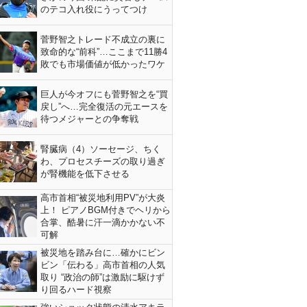
のテコ入れ役にうってつけ
菅野智之トレード不成立の裏に
致命的な“前科”…ここまで11勝4
敗でも市場価値が低かったワケ
巨人が今オフにも菅野智之を“買
戻し”へ…完全復活の元エースを
待つメジャーとの争奪戦
腎臓病（4）ソーセージ、ちく
わ、プロセスチーズの取り過ぎ
が腎機能を低下させる
高市首相“被災地利用PV”が大炎
上！ ピアノBGM付きでヘリから
合掌、酷暑に汗一滴かかない不
可解
被災地を踏み台に…確かにビン
ビン「伝わる」高市首相の人気
取り “政治の師”は激励に駆けず
り回るハード視察