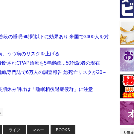
段の睡眠6時間以下に効果あり 米国で3400人を対
病、うつ病のリスクを上げる
断されCPAP治療を5年継続…50代記者の現在
眠専門誌で6万人の調査報告 総死亡リスクが20～
長期休み明けは「睡眠相後退症候群」に注意
ム
ライフ
マネー
BOOKS
人気