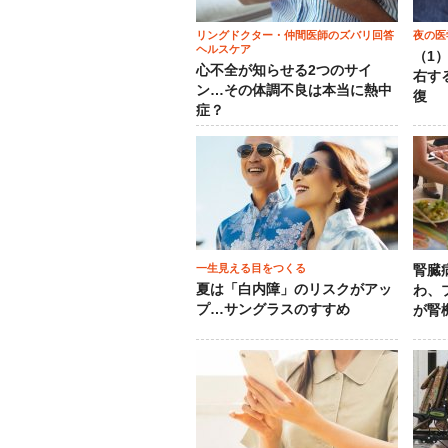
リングドクター・仲間医師のズバリ回答
夜の医
ヘルスケア
（1
心不全が知らせる2つのサイ
右す
ン…その体調不良は本当に熱中
復
症？
一生見える目をつくる
腎臓
夏は「白内障」のリスクがアッ
わ、
プ…サングラスのすすめ
が腎