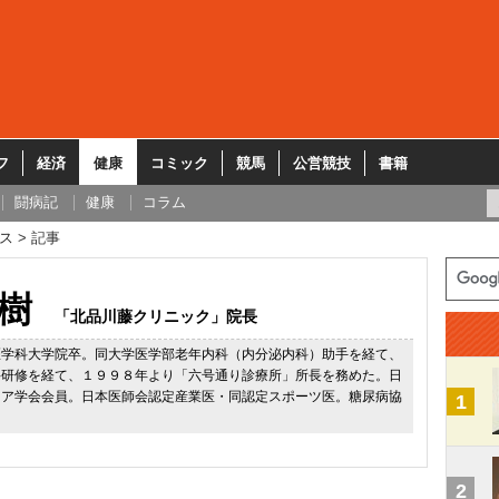
フ
経済
健康
コミック
競馬
公営競技
書籍
闘病記
健康
コラム
ス
記事
樹
「北品川藤クリニック」院長
医学科大学院卒。同大学医学部老年内科（内分泌内科）助手を経て、
科研修を経て、１９９８年より「六号通り診療所」所長を務めた。日
ケア学会会員。日本医師会認定産業医・同認定スポーツ医。糖尿病協
1
2