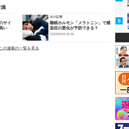
常識
次の記事
5
のサイ
睡眠ホルモン「メラトニン」で感
高い
染症の悪化が予防できる？
2024/05/26 06:00
この連載の一覧を見る