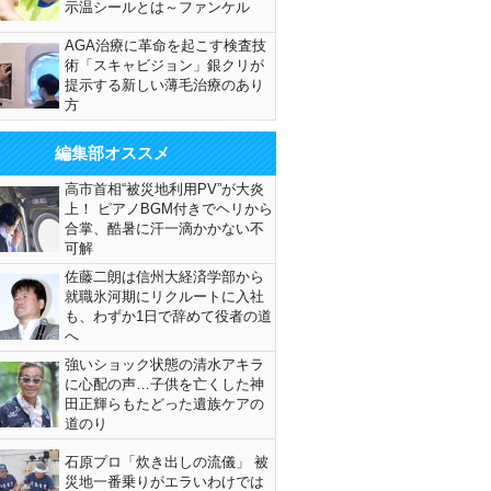
示温シールとは～ファンケル
AGA治療に革命を起こす検査技
術「スキャビジョン」銀クリが
提示する新しい薄毛治療のあり
方
編集部オススメ
高市首相“被災地利用PV”が大炎
上！ ピアノBGM付きでヘリから
合掌、酷暑に汗一滴かかない不
可解
佐藤二朗は信州大経済学部から
就職氷河期にリクルートに入社
も、わずか1日で辞めて役者の道
へ
強いショック状態の清水アキラ
に心配の声…子供を亡くした神
田正輝らもたどった遺族ケアの
道のり
石原プロ「炊き出しの流儀」 被
災地一番乗りがエラいわけでは