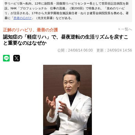
学リハビリ医へ転向。12年に副院長・回復期リハビリセンター長として世田谷記念病院を新
設。NHK「プロフェッショナル 仕事の流儀」（第200回）で特集され、「攻めのリハビ
リ」が注目される。17年から大泉学園複合施設責任者・ねりま健育会病院院長を務める。著
書に「
患者の心がけ
」（光文社新書）などがある。
> 一覧へ
正解のリハビリ、最善の介護
認知症の「軽症リハ」で、昼夜逆転の生活リズムを戻すこ
と重要なのはなぜか
公開：
24/08/14 06:00
更新：
24/09/24 14:56