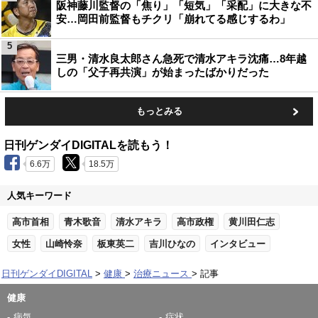
阪神藤川監督の「焦り」「短気」「采配」に大きな不
安…岡田前監督もチクリ「崩れてる感じするわ」
5
三男・清水良太郎さん急死で清水アキラ沈痛…8年越
しの「父子再共演」が始まったばかりだった
もっとみる
日刊ゲンダイDIGITALを読もう！
6.6万
18.5万
人気キーワード
高市首相
青木歌音
清水アキラ
高市政権
黄川田仁志
女性
山崎怜奈
板東英二
吉川ひなの
インタビュー
日刊ゲンダイDIGITAL
健康
治療ニュース
記事
健康
病気
症状