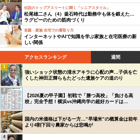
伝説のトップアスリートに聞く「シニアスタイル」
松尾雄二さん（4）釜石時代は勤務中も体を鍛えた…
ラグビーのための筋肉づくり
老親・家族 在宅での看取り方
インターネットやAIで知識を学ぶ家族と在宅医療の新
しい関係
アクセスランキング
週間
1
強いショック状態の清水アキラに心配の声…子供を亡
くした神田正輝らもたどった遺族ケアの道のり
2
【2026夏の甲子園】初戦で「勝つ高校」「負ける高
校」完全予想！横浜vs沖縄尚学の超好カードは…
3
国内の米価格は下がる一方…“早場米”の概算金は前年
より4割下回り農家からは悲鳴が
4