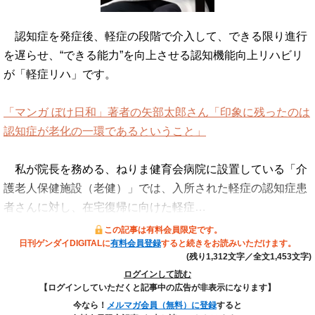
認知症を発症後、軽症の段階で介入して、できる限り進行
を遅らせ、“できる能力”を向上させる認知機能向上リハビリ
が「軽症リハ」です。
「マンガ ぼけ日和」著者の矢部太郎さん「印象に残ったのは
認知症が老化の一環であるということ」
私が院長を務める、ねりま健育会病院に設置している「介
護老人保健施設（老健）」では、入所された軽症の認知症患
者さんに対し、在宅復帰に向けた軽症…
この記事は有料会員限定です。
日刊ゲンダイDIGITALに
有料会員登録
すると続きをお読みいただけます。
(残り1,312文字／全文1,453文字)
ログインして読む
【ログインしていただくと記事中の広告が非表示になります】
今なら！
メルマガ会員（無料）に登録
すると