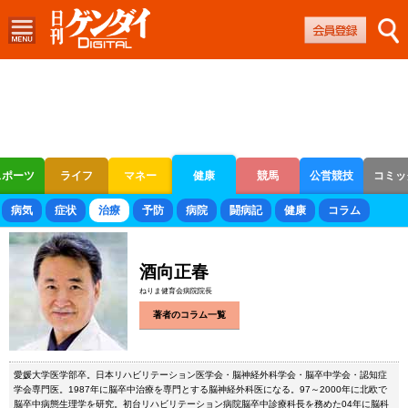
スポーツ
ライフ
マネー
健康
競馬
公営競技
コミッ
ボートレース
競輪
オートレース
病気
症状
治療
予防
病院
闘病記
健康
コラム
酒向正春
ねりま健育会病院院長
著者のコラム一覧
愛媛大学医学部卒。日本リハビリテーション医学会・脳神経外科学会・脳卒中学会・認知症
学会専門医。1987年に脳卒中治療を専門とする脳神経外科医になる。97～2000年に北欧で
脳卒中病態生理学を研究。初台リハビリテーション病院脳卒中診療科長を務めた04年に脳科