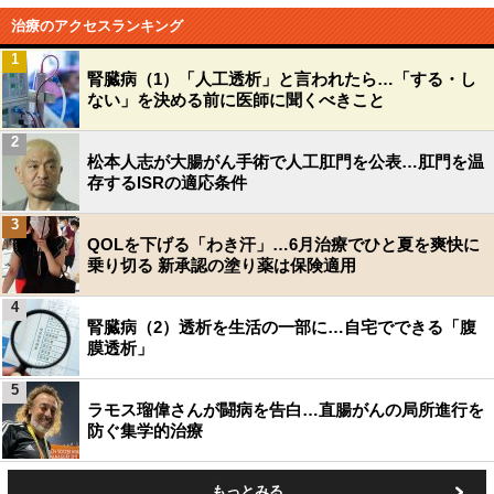
治療のアクセスランキング
1
腎臓病（1）「人工透析」と言われたら…「する・し
ない」を決める前に医師に聞くべきこと
2
松本人志が大腸がん手術で人工肛門を公表…肛門を温
存するISRの適応条件
3
QOLを下げる「わき汗」…6月治療でひと夏を爽快に
乗り切る 新承認の塗り薬は保険適用
4
腎臓病（2）透析を生活の一部に…自宅でできる「腹
膜透析」
5
ラモス瑠偉さんが闘病を告白…直腸がんの局所進行を
防ぐ集学的治療
もっとみる