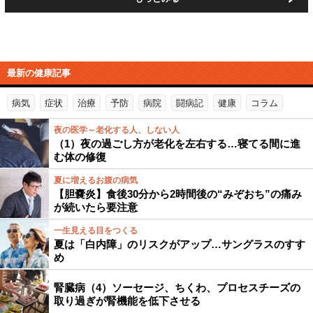
最新の健康記事
病気
症状
治療
予防
病院
闘病記
健康
コラム
夜の医学～老化する人、しない人
（1）夜の過ごし方が老化を左右する…寝てる間に進
む体の修復
夏に増えるお腹の病気
【胆嚢炎】食後30分から2時間後の“みぞおち”の痛み
が続いたら要注意
一生見える目をつくる
夏は「白内障」のリスクがアップ…サングラスのすす
め
腎臓病（4）ソーセージ、ちくわ、プロセスチーズの
取り過ぎが腎機能を低下させる