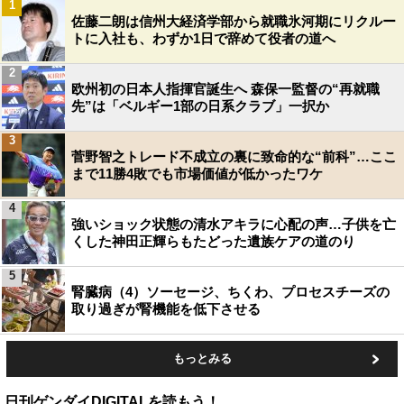
1
佐藤二朗は信州大経済学部から就職氷河期にリクルー
トに入社も、わずか1日で辞めて役者の道へ
2
欧州初の日本人指揮官誕生へ 森保一監督の“再就職
先”は「ベルギー1部の日系クラブ」一択か
3
菅野智之トレード不成立の裏に致命的な“前科”…ここ
まで11勝4敗でも市場価値が低かったワケ
4
強いショック状態の清水アキラに心配の声…子供を亡
くした神田正輝らもたどった遺族ケアの道のり
5
腎臓病（4）ソーセージ、ちくわ、プロセスチーズの
取り過ぎが腎機能を低下させる
もっとみる
日刊ゲンダイDIGITALを読もう！