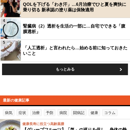
QOLを下げる「わき汗」…6月治療でひと夏を爽快に
乗り切る 新承認の塗り薬は保険適用
4
腎臓病（2）透析を生活の一部に…自宅でできる「腹
膜透析」
5
「人工透析」と言われたら…始める前に知っておきた
いこと
もっとみる
最新の健康記事
病気
症状
治療
予防
病院
闘病記
健康
コラム
健康長寿に役立つ高齢薬膳
【グレープフルーツ】「気」の巡りを促し、身体の熱