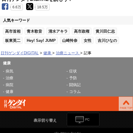
6.6万
18.5万
人気キーワード
高市首相
青木歌音
清水アキラ
高市政権
黄川田仁志
板東英二
Hey! Say! JUMP
山崎怜奈
女性
吉川ひなの
日刊ゲンダイDIGITAL
健康
治療ニュース
記事
健康
病気
症状
治療
予防
病院
闘病記
健康
コラム
表示切り替え