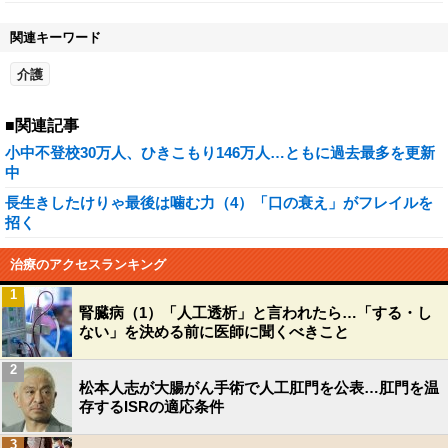
関連キーワード
介護
■関連記事
小中不登校30万人、ひきこもり146万人…ともに過去最多を更新
中
長生きしたけりゃ最後は噛む力（4）「口の衰え」がフレイルを
招く
治療のアクセスランキング
1
腎臓病（1）「人工透析」と言われたら…「する・し
ない」を決める前に医師に聞くべきこと
2
松本人志が大腸がん手術で人工肛門を公表…肛門を温
存するISRの適応条件
3