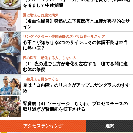
を冷まして中途覚醒
夏に増えるお腹の病気
【虚血性腸炎】突然の左下腹部痛と血便が典型的なサ
イン
リングドクター・仲間医師のズバリ回答ヘルスケア
心不全が知らせる2つのサイン…その体調不良は本当
に熱中症？
夜の医学～老化する人、しない人
（1）夜の過ごし方が老化を左右する…寝てる間に進
む体の修復
一生見える目をつくる
夏は「白内障」のリスクがアップ…サングラスのすす
め
腎臓病（4）ソーセージ、ちくわ、プロセスチーズの
取り過ぎが腎機能を低下させる
アクセスランキング
週間