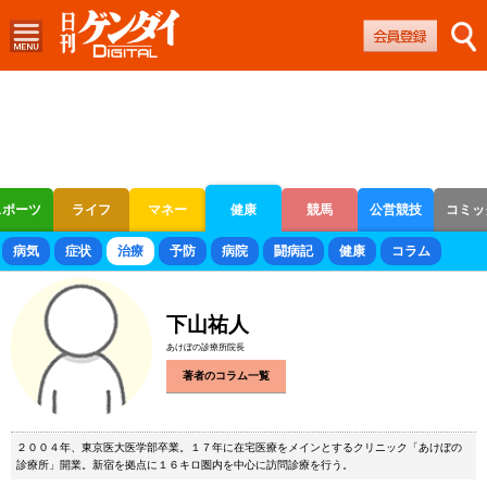
スポーツ
ライフ
マネー
健康
競馬
公営競技
コミッ
ボートレース
競輪
オートレース
病気
症状
治療
予防
病院
闘病記
健康
コラム
下山祐人
あけぼの診療所院長
著者のコラム一覧
２００４年、東京医大医学部卒業。１７年に在宅医療をメインとするクリニック「あけぼの
診療所」開業。新宿を拠点に１６キロ圏内を中心に訪問診療を行う。