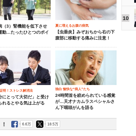
10
夏に増えるお腹の病気
病（3）腎機能を低下させ
【虫垂炎】みぞおちから右の下
運動…たったひとつのポイ
腹部に移動する痛みに注意！
独白 愉快な“病人”たち
証明！ストレス解消法
24時間首を絞められている感覚
分にとって大切だ」と受け
が…天才ナカムラスペシャルさ
られるとやる気は上がる
ん下咽頭がんを語る
う！
6.6万
18.5万