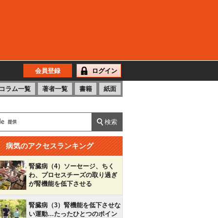
会員登録
ログイン
コラム一覧
著者一覧
書籍
紙面
病気のアクセスランキング
腎臓病（4）ソーセージ、ちく
わ、プロセスチーズの取り過ぎ
が腎機能を低下させる
腎臓病（3）腎機能を低下させな
い運動…たったひとつのポイン