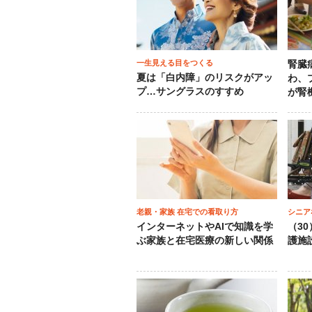
一生見える目をつくる
腎臓
夏は「白内障」のリスクがアッ
わ、
プ…サングラスのすすめ
が腎
老親・家族 在宅での看取り方
シニア
インターネットやAIで知識を学
（3
ぶ家族と在宅医療の新しい関係
護施