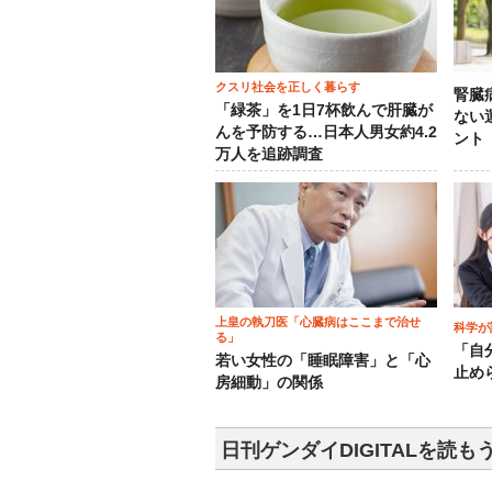
クスリ社会を正しく暮らす
腎臓
「緑茶」を1日7杯飲んで肝臓が
ない
んを予防する…日本人男女約4.2
ント
万人を追跡調査
上皇の執刀医「心臓病はここまで治せ
科学が
る」
「自
若い女性の「睡眠障害」と「心
止め
房細動」の関係
日刊ゲンダイDIGITALを読も