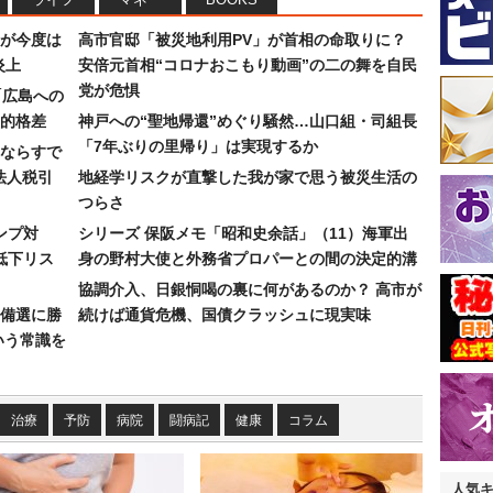
が今度は
高市官邸「被災地利用PV」が首相の命取りに？
炎上
安倍元首相“コロナおこもり動画”の二の舞を自民
党が危惧
「広島への
的格差
神戸への“聖地帰還”めぐり騒然…山口組・司組長
「7年ぶりの里帰り」は実現するか
ならすで
法人税引
地経学リスクが直撃した我が家で思う被災生活の
つらさ
ンプ対
シリーズ 保阪メモ「昭和史余話」（11）海軍出
低下リス
身の野村大使と外務省プロパーとの間の決定的溝
協調介入、日銀恫喝の裏に何があるのか？ 高市が
備選に勝
続けば通貨危機、国債クラッシュに現実味
いう常識を
治療
予防
病院
闘病記
健康
コラム
人気