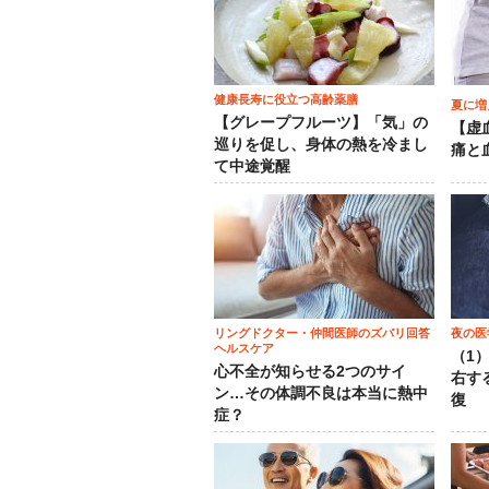
健康長寿に役立つ高齢薬膳
夏に増
【グレープフルーツ】「気」の
【虚
巡りを促し、身体の熱を冷まし
痛と
て中途覚醒
リングドクター・仲間医師のズバリ回答
夜の医
ヘルスケア
（1
心不全が知らせる2つのサイ
右す
ン…その体調不良は本当に熱中
復
症？