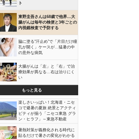
ト
東野圭吾さんは68歳で他界…大
腸がんは毎年の検便と3年ごとの
内視鏡検査で予防する
脇に塗る“汗止め”で「片目だけ瞳
孔が開く」ケースが…猛暑の中
の意外な病気
大腸がんは「左」と「右」で治
療効果が異なる…右は治りにく
い
もっと見る
楽しさいっぱい！北海道・ニセ
コで避暑の夏旅 絶景とアクティ
ビティが揃う「ニセコ東急 グラ
ン・ヒラフ」～東急不動産
暑熱対策が義務化される時代に
貼るだけで暑さの変化がわかる