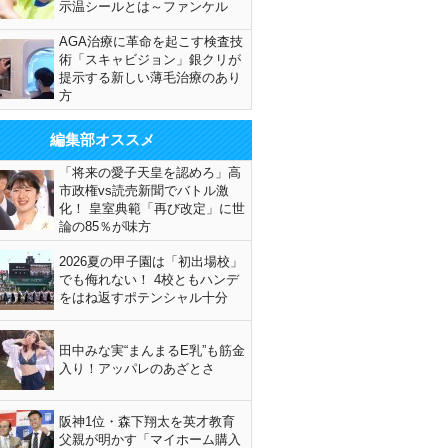
示温シールとは～ファンケル
AGA治療に革命を起こす検査技
術「スキャビジョン」銀クリが
提示する新しい薄毛治療のあり
方
編集部オススメ
「将来の愛子天皇を認めろ」高
市政権vs読売新聞でバトル激
化！ 皇室典範「再び改定」に世
論の85％が味方
2026夏の甲子園は「初出場校」
でも侮れない！ 4校ともハンデ
をはね返すポテンシャル十分
田中みな実“まんまるE乳”も筋金
入り！アッパレのあざとさ
阪神1位・森下翔太を英才教育
父親が明かす「マイホーム購入