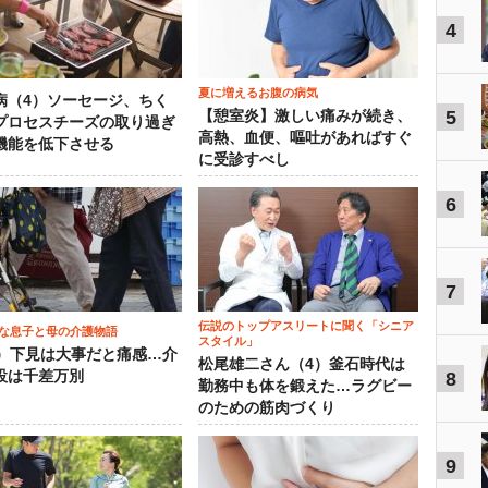
4
夏に増えるお腹の病気
病（4）ソーセージ、ちく
5
【憩室炎】激しい痛みが続き、
プロセスチーズの取り過ぎ
高熱、血便、嘔吐があればすぐ
機能を低下させる
に受診すべし
6
7
伝説のトップアスリートに聞く「シニア
な息子と母の介護物語
スタイル」
0）下見は大事だと痛感…介
松尾雄二さん（4）釜石時代は
設は千差万別
8
勤務中も体を鍛えた…ラグビー
のための筋肉づくり
9