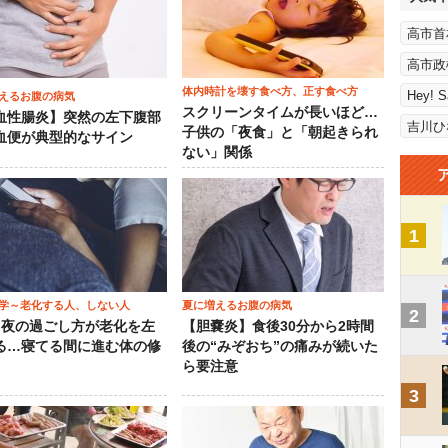
高市首
高市政
体内時計を壊す食べ方、正す食べ方
Hey! 
えるお腹の病気
スクリーンタイムが長いほど…
血性腸炎】突然の左下腹部
吉川ひ
子供の「夜食」と「朝起きられ
血便が典型的なサイン
ない」関係
1
学～老化する人、しない人
夏に増えるお腹の病気
2
）夜の過ごし方が老化を左
【胆嚢炎】食後30分から2時間
る…寝てる間に進む体の修
後の“みぞおち”の痛みが続いた
ら要注意
3