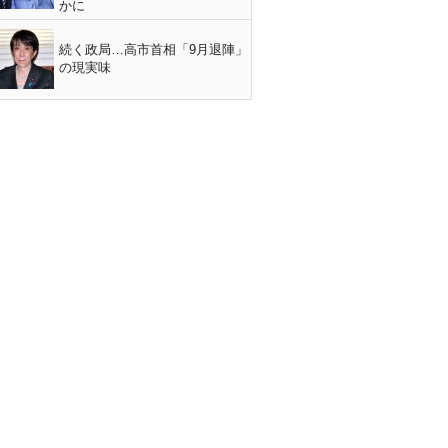
かに
続く政局…高市首相「9月退陣」
の現実味