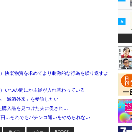
5
2）快楽物質を求めてより刺激的な行為を繰り返すよ
1）いつの間にか主従が入れ替わっている
ら「減酒外来」を受診したい
た購入品を見つけた夫に促され…
万円…それでもパチンコ通いをやめられない
ライフ
マネー
BOOKS