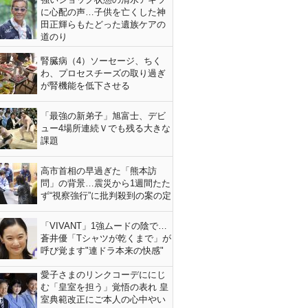
に心配の声…子供を亡くした神
田正輝らもたどった遺族ケアの
道のり
腎臓病（4）ソーセージ、ちく
わ、プロセスチーズの取り過ぎ
が腎機能を低下させる
「最強の新弟子」旭富士、デビ
ュー4場所連続Ｖでも残る大きな
課題
高市首相の早過ぎた「熊本訪
問」の背景…震災から1週間たた
ず“視察強行”に批判殺到の案の定
「VIVANT」1強ムードの陰で…
蒼井優「Tシャツが乾くまで」が
呼び覚ます"連ドラ本来の快感"
愛子さまのリンクコーデににじ
む「皇室を担う」覚悟の表れ 皇
室典範改正にご本人の心中やい