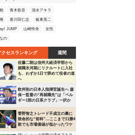
相
青木歌音
清水アキラ
権
黄川田仁志
板東英二
Say! JUMP
山崎怜奈
女性
なの
アクセスランキング
週間
佐藤二朗は信州大経済学部から
就職氷河期にリクルートに入社
も、わずか1日で辞めて役者の道
へ
欧州初の日本人指揮官誕生へ 森
保一監督の“再就職先”は「ベル
ギー1部の日系クラブ」一択か
菅野智之トレード不成立の裏に
致命的な“前科”…ここまで11勝4
敗でも市場価値が低かったワケ
強いショック状態の清水アキラ