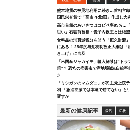
熊本地震の被災地利用に続き…首相官邸
国民栄誉賞で「高市PR動画」作成し大
高市首相のあいさつはコピペ率85％…
思い」石破前首相・愛子内親王とは絶望
食料品の消費減税分を賄う「恒久財源」
にある！ 25年度与党税制改正大綱は「
き上げ」に言及
「米国産ジャガイモ」輸入解禁は“トラ
策”？ 恐怖の病害虫で産地壊滅&自給率
ク
「ミシガンのマムダニ」が民主党上院予
利 「急進左派では本選で勝てない」と
覆すか
最新の健康記事
病気
症状