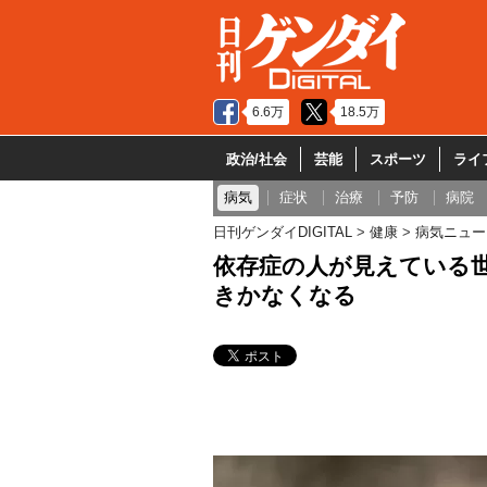
6.6万
18.5万
政治/社会
芸能
スポーツ
ライ
病気
症状
治療
予防
病院
日刊ゲンダイDIGITAL
健康
病気ニュー
依存症の人が見えている
きかなくなる