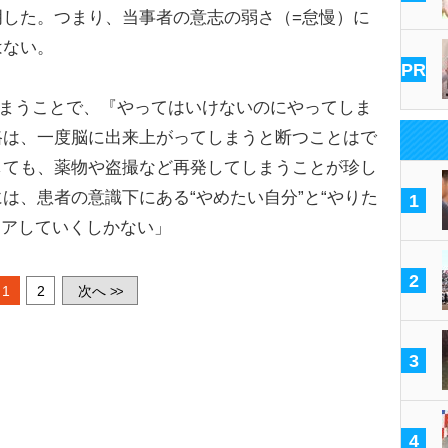
明した。つまり、当事者の意志の弱さ（=怠慢）に
はない。
PR
しまうことで、『やってはいけないのにやってしま
路は、一度脳に出来上がってしまうと断つことはで
しても、薬物や盗撮など再発してしまうことが珍し
は、患者の意識下にある“やめたい自分”と“やりた
1
ケアしていくしかない」
2
1
2
次へ
>>
3
4