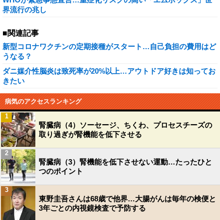
界流行の兆し
■関連記事
新型コロナワクチンの定期接種がスタート…自己負担の費用はど
うなる？
ダニ媒介性脳炎は致死率が20%以上…アウトドア好きは知ってお
きたい
病気のアクセスランキング
1
腎臓病（4）ソーセージ、ちくわ、プロセスチーズの
取り過ぎが腎機能を低下させる
2
腎臓病（3）腎機能を低下させない運動…たったひと
つのポイント
3
東野圭吾さんは68歳で他界…大腸がんは毎年の検便と
3年ごとの内視鏡検査で予防する