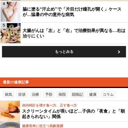
4
脇に塗る“汗止め”で「片目だけ瞳孔が開く」ケース
が…猛暑の中の意外な病気
5
大腸がんは「左」と「右」で治療効果が異なる…右は
治りにくい
もっとみる
最新の健康記事
病気
症状
治療
予防
病院
闘病記
健康
コラム
体内時計を壊す食べ方、正す食べ方
スクリーンタイムが長いほど…子供の「夜食」と「朝
起きられない」関係
健康長寿に役立つ高齢薬膳