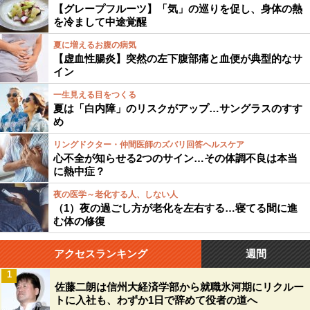
【グレープフルーツ】「気」の巡りを促し、身体の熱
を冷まして中途覚醒
夏に増えるお腹の病気
【虚血性腸炎】突然の左下腹部痛と血便が典型的なサ
イン
一生見える目をつくる
夏は「白内障」のリスクがアップ…サングラスのすす
め
リングドクター・仲間医師のズバリ回答ヘルスケア
心不全が知らせる2つのサイン…その体調不良は本当
に熱中症？
夜の医学～老化する人、しない人
（1）夜の過ごし方が老化を左右する…寝てる間に進
む体の修復
アクセスランキング
週間
1
佐藤二朗は信州大経済学部から就職氷河期にリクルー
トに入社も、わずか1日で辞めて役者の道へ