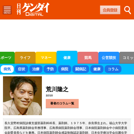
スポーツ
ライフ
マネー
健康
競馬
公営競技
コミッ
ボートレース
競輪
オートレース
病気
症状
治療
予防
病院
闘病記
健康
コラム
荒川隆之
薬剤師
著者のコラム一覧
長久堂野村病院診療支援部薬剤科科長、薬剤師。１９７５年、奈良県生まれ。福山大学大学
院卒。広島県薬剤師会常務理事、広島県病院薬剤師会理事、日本病院薬剤師会中小病院委員
会副委員長などを兼務。日本病院薬剤師会感染制御認定薬剤師、日本化学療法学会抗菌化学