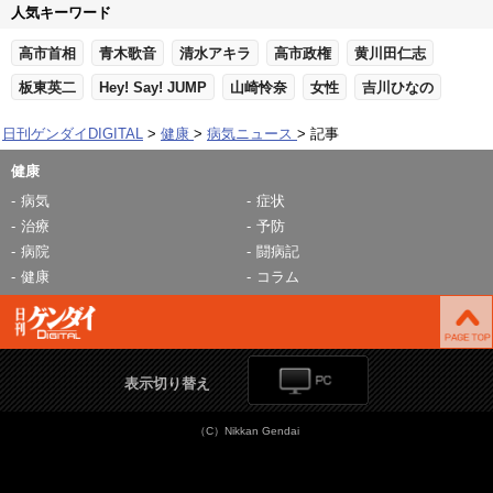
人気キーワード
高市首相
青木歌音
清水アキラ
高市政権
黄川田仁志
板東英二
Hey! Say! JUMP
山崎怜奈
女性
吉川ひなの
日刊ゲンダイDIGITAL
健康
病気ニュース
記事
健康
病気
症状
治療
予防
病院
闘病記
健康
コラム
表示切り替え
（C）Nikkan Gendai