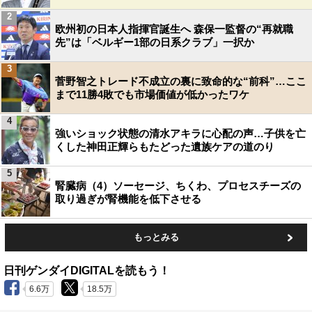
2
欧州初の日本人指揮官誕生へ 森保一監督の“再就職
先”は「ベルギー1部の日系クラブ」一択か
3
菅野智之トレード不成立の裏に致命的な“前科”…ここ
まで11勝4敗でも市場価値が低かったワケ
4
強いショック状態の清水アキラに心配の声…子供を亡
くした神田正輝らもたどった遺族ケアの道のり
5
腎臓病（4）ソーセージ、ちくわ、プロセスチーズの
取り過ぎが腎機能を低下させる
もっとみる
日刊ゲンダイDIGITALを読もう！
6.6万
18.5万