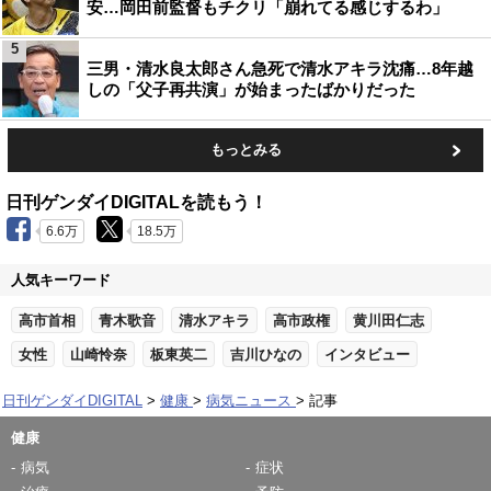
安…岡田前監督もチクリ「崩れてる感じするわ」
5
三男・清水良太郎さん急死で清水アキラ沈痛…8年越
しの「父子再共演」が始まったばかりだった
もっとみる
日刊ゲンダイDIGITALを読もう！
6.6万
18.5万
人気キーワード
高市首相
青木歌音
清水アキラ
高市政権
黄川田仁志
女性
山崎怜奈
板東英二
吉川ひなの
インタビュー
日刊ゲンダイDIGITAL
健康
病気ニュース
記事
健康
病気
症状