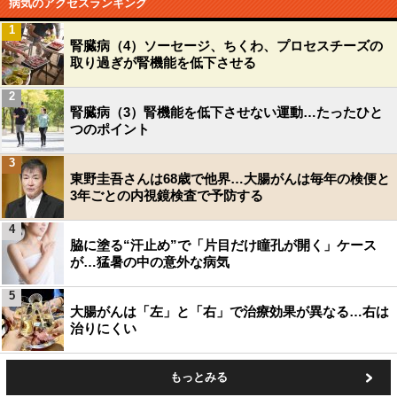
病気のアクセスランキング
1
腎臓病（4）ソーセージ、ちくわ、プロセスチーズの
取り過ぎが腎機能を低下させる
2
腎臓病（3）腎機能を低下させない運動…たったひと
つのポイント
3
東野圭吾さんは68歳で他界…大腸がんは毎年の検便と
3年ごとの内視鏡検査で予防する
4
脇に塗る“汗止め”で「片目だけ瞳孔が開く」ケース
が…猛暑の中の意外な病気
5
大腸がんは「左」と「右」で治療効果が異なる…右は
治りにくい
もっとみる