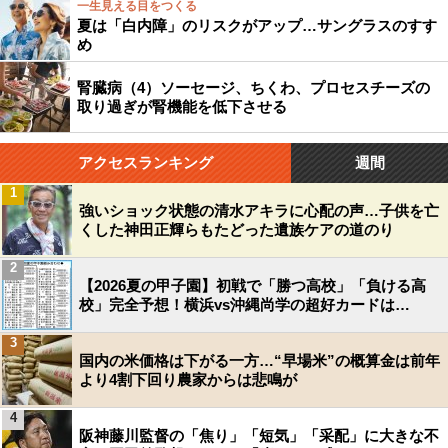
一生見える目をつくる
夏は「白内障」のリスクがアップ…サングラスのすす
め
腎臓病（4）ソーセージ、ちくわ、プロセスチーズの
取り過ぎが腎機能を低下させる
アクセスランキング
週間
1
強いショック状態の清水アキラに心配の声…子供を亡
くした神田正輝らもたどった遺族ケアの道のり
2
【2026夏の甲子園】初戦で「勝つ高校」「負ける高
校」完全予想！横浜vs沖縄尚学の超好カードは…
3
国内の米価格は下がる一方…“早場米”の概算金は前年
より4割下回り農家からは悲鳴が
4
阪神藤川監督の「焦り」「短気」「采配」に大きな不