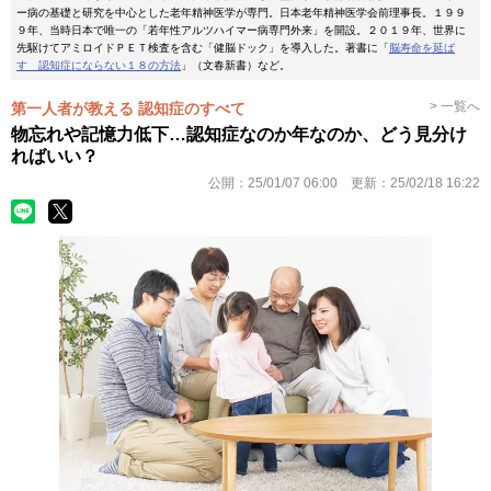
ー病の基礎と研究を中心とした老年精神医学が専門。日本老年精神医学会前理事長。１９９
９年、当時日本で唯一の「若年性アルツハイマー病専門外来」を開設。２０１９年、世界に
先駆けてアミロイドＰＥＴ検査を含む「健脳ドック」を導入した。著書に「
脳寿命を延ば
す 認知症にならない１８の方法
」（文春新書）など。
> 一覧へ
第一人者が教える 認知症のすべて
物忘れや記憶力低下…認知症なのか年なのか、どう見分け
ればいい？
公開：
25/01/07 06:00
更新：
25/02/18 16:22