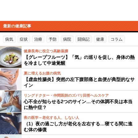
最新の健康記事
病気
症状
治療
予防
病院
闘病記
健康
コラム
健康長寿に役立つ高齢薬膳
【グレープフルーツ】「気」の巡りを促し、身体の熱
を冷まして中途覚醒
夏に増えるお腹の病気
【虚血性腸炎】突然の左下腹部痛と血便が典型的なサ
イン
リングドクター・仲間医師のズバリ回答ヘルスケア
心不全が知らせる2つのサイン…その体調不良は本当
に熱中症？
夜の医学～老化する人、しない人
（1）夜の過ごし方が老化を左右する…寝てる間に進
む体の修復