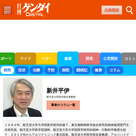
スポーツ
ライフ
マネー
健康
競馬
公営競技
コミッ
ボートレース
競輪
オートレース
病気
症状
治療
予防
病院
闘病記
健康
コラム
新井平伊
順天堂大学医学部名誉教授
著者のコラム一覧
１９８４年、順天堂大学大学院医学研究科修了。東京都精神医学総合研究所精神薬理部門主
任研究員、順天堂大学医学部講師、順天堂大学大学院医学研究科精神・行動科学教授を経
て、２０１９年からアルツクリニック東京院長。順天堂大学医学部名誉教授。アルツハイマ