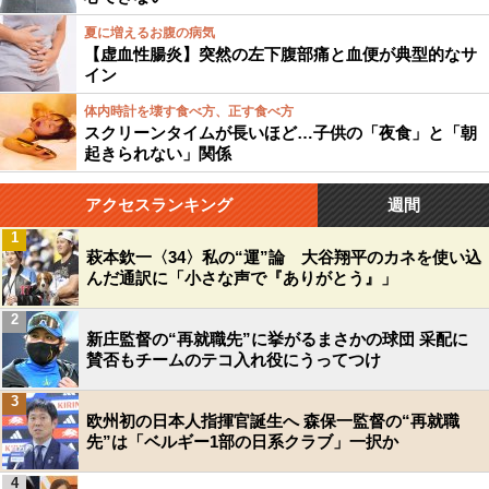
夏に増えるお腹の病気
【虚血性腸炎】突然の左下腹部痛と血便が典型的なサ
イン
体内時計を壊す食べ方、正す食べ方
スクリーンタイムが長いほど…子供の「夜食」と「朝
起きられない」関係
アクセスランキング
週間
1
萩本欽一〈34〉私の“運”論 大谷翔平のカネを使い込
んだ通訳に「小さな声で『ありがとう』」
2
新庄監督の“再就職先”に挙がるまさかの球団 采配に
賛否もチームのテコ入れ役にうってつけ
3
欧州初の日本人指揮官誕生へ 森保一監督の“再就職
先”は「ベルギー1部の日系クラブ」一択か
4