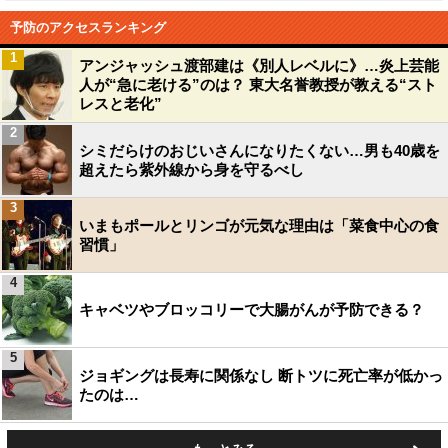
予防のアクセスランキング
1
アンジャッシュ渡部建は《別人レベルに》…炎上芸能
人が“急に老ける”のは？ 東大名誉教授が教える“スト
レスと老化”
2
シミだらけのおじいさんになりたくない…男も40歳を
超えたら紫外線から身を守るべし
3
いまもポールとリンゴが元気な理由は「菜食中心の食
習慣」
4
キャベツやブロッコリーで大腸がんが予防できる？
5
ジョギングは長寿に関係なし 断トツに死亡率が低かっ
たのは…