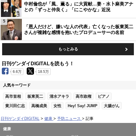
中村倫也が「風、薫る」に大貢献…妻・水卜麻美アナ
との「ずっと仲良く」「にこやかな」近況
5
「恩人だけど、嫌いな人の代表」亡くなった板東英二
さんが複雑な感情を抱いたプロデューサーの名前
もっとみる
日刊ゲンダイDIGITALを読もう！
6.6万
18.5万
人気キーワード
高市首相
板東英二
清水アキラ
高市政権
ピアノ
黄川田仁志
高橋成美
女性
Hey! Say! JUMP
大腸がん
日刊ゲンダイDIGITAL
健康
予防ニュース
記事
健康