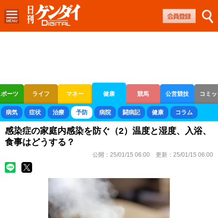
スポーツ
ライフ
マネー
健康
競馬
公営競技
コミッ
ボートレース
競輪
オートレース
病気
症状
治療
予防
病院
闘病記
健康
コラム
感染症の家庭内感染を防ぐ（2）温度と湿度、入浴、
食事はどうする？
公開：
25/01/15 06:00
更新：
25/01/15 06:00