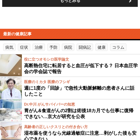
もっとみる
最新の健康記事
病気
症状
治療
予防
病院
闘病記
健康
コラム
役に立つオモシロ医学論文
高断熱住宅に転居すると血圧が低下する？ 日本血圧学
会の学会誌で報告
医療のミカタ 医療のフシギ
週に1度の「回診」で急性大動脈解離の患者さんに話
したこと
Dr.中川 がんサバイバーの知恵
胃がん&食道がんの2割は術後18カ月でも仕事に復帰
できない…京大が研究を公表
高齢者の正しいクスリとの付き合い方
湿布薬を使うなら光線過敏症に注意…剥がした後も安
心できない