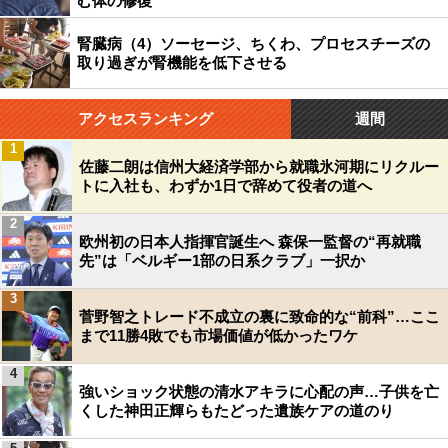
む体の修復
腎臓病（4）ソーセージ、ちくわ、プロセスチーズの
取り過ぎが腎機能を低下させる
アクセスランキング
週間
1
佐藤二朗は信州大経済学部から就職氷河期にリクルー
トに入社も、わずか1日で辞めて役者の道へ
2
欧州初の日本人指揮官誕生へ 森保一監督の“再就職
先”は「ベルギー1部の日系クラブ」一択か
3
菅野智之トレード不成立の裏に致命的な“前科”…ここ
まで11勝4敗でも市場価値が低かったワケ
4
強いショック状態の清水アキラに心配の声…子供を亡
くした神田正輝らもたどった遺族ケアの道のり