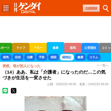
スポーツ
ライフ
マネー
健康
競馬
公営競技
コミッ
ボートレース
競輪
オートレース
病気
症状
治療
予防
病院
闘病記
健康
コラム
> 一覧へ
突然、母が別人になった
（14）ああ、私は「介護者」になったのだ…この気
づきが生活を一変させた
公開：
25/02/20 06:00
更新：
25/02/20 06:00