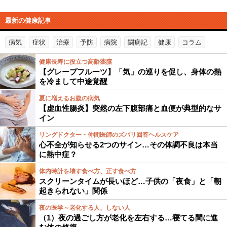
最新の健康記事
病気
症状
治療
予防
病院
闘病記
健康
コラム
健康長寿に役立つ高齢薬膳
【グレープフルーツ】「気」の巡りを促し、身体の熱
を冷まして中途覚醒
夏に増えるお腹の病気
【虚血性腸炎】突然の左下腹部痛と血便が典型的なサ
イン
リングドクター・仲間医師のズバリ回答ヘルスケア
心不全が知らせる2つのサイン…その体調不良は本当
に熱中症？
体内時計を壊す食べ方、正す食べ方
スクリーンタイムが長いほど…子供の「夜食」と「朝
起きられない」関係
夜の医学～老化する人、しない人
（1）夜の過ごし方が老化を左右する…寝てる間に進