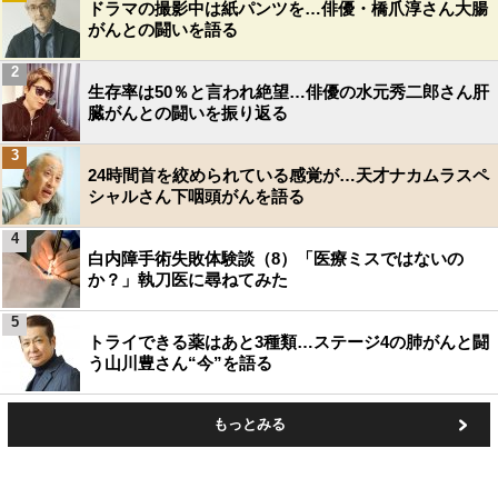
ドラマの撮影中は紙パンツを…俳優・橋爪淳さん大腸
がんとの闘いを語る
2
生存率は50％と言われ絶望…俳優の水元秀二郎さん肝
臓がんとの闘いを振り返る
3
24時間首を絞められている感覚が…天才ナカムラスペ
シャルさん下咽頭がんを語る
4
白内障手術失敗体験談（8）「医療ミスではないの
か？」執刀医に尋ねてみた
5
トライできる薬はあと3種類…ステージ4の肺がんと闘
う山川豊さん“今”を語る
もっとみる