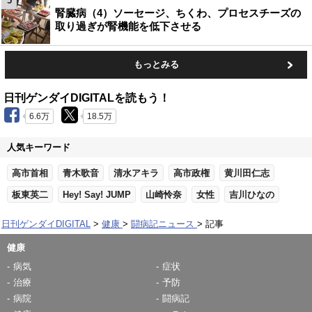
5
腎臓病（4）ソーセージ、ちくわ、プロセスチーズの
取り過ぎが腎機能を低下させる
もっとみる
日刊ゲンダイDIGITALを読もう！
6.6万
18.5万
人気キーワード
高市首相
青木歌音
清水アキラ
高市政権
黄川田仁志
板東英二
Hey! Say! JUMP
山崎怜奈
女性
吉川ひなの
日刊ゲンダイDIGITAL
健康
闘病記ニュース
記事
健康
病気
症状
治療
予防
病院
闘病記