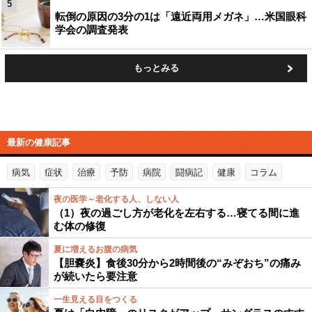
5
転倒の原因の3分の1は「遠近両用メガネ」…米国眼科
学会の調査発表
もっとみる
最新の健康記事
病気
症状
治療
予防
病院
闘病記
健康
コラム
夜の医学～老化する人、しない人
（1）夜の過ごし方が老化を左右する…寝てる間に進
む体の修復
夏に増えるお腹の病気
【胆嚢炎】食後30分から2時間後の“みぞおち”の痛み
が続いたら要注意
一生見える目をつくる