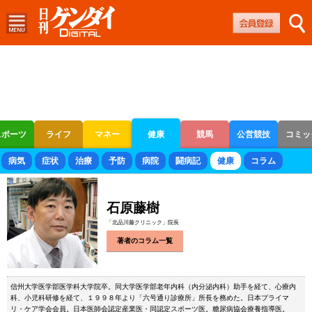
スポーツ
ライフ
マネー
健康
競馬
公営競技
コミッ
ボートレース
競輪
オートレース
病気
症状
治療
予防
病院
闘病記
健康
コラム
石原藤樹
「北品川藤クリニック」院長
著者のコラム一覧
信州大学医学部医学科大学院卒。同大学医学部老年内科（内分泌内科）助手を経て、心療内
科、小児科研修を経て、１９９８年より「六号通り診療所」所長を務めた。日本プライマ
リ・ケア学会会員。日本医師会認定産業医・同認定スポーツ医。糖尿病協会療養指導医。