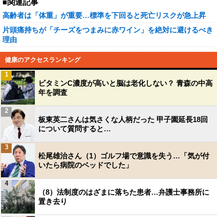
■関連記事
高齢者は「体重」が重要…標準を下回ると死亡リスクが急上昇
片頭痛持ちが「チーズをつまみに赤ワイン」を絶対に避けるべき
理由
健康のアクセスランキング
1
ビタミンC濃度が高いと脳は老化しない？ 青森の中高
年を調査
2
板東英二さんは気さくな人柄だった 甲子園延長18回
について質問すると…
3
松尾雄治さん（1）ゴルフ場で意識を失う…「気が付
いたら病院のベッドでした」
4
（8）法制度のはざまに落ちた患者…弁護士事務所に
置き去り