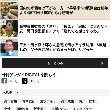
3
国内の米価格は下がる一方…“早場米”の概算金は前年
より4割下回り農家からは悲鳴が
4
阪神藤川監督の「焦り」「短気」「采配」に大きな不
安…岡田前監督もチクリ「崩れてる感じするわ」
5
三男・清水良太郎さん急死で清水アキラ沈痛…8年越
しの「父子再共演」が始まったばかりだった
もっとみる
日刊ゲンダイDIGITALを読もう！
6.6万
18.5万
人気キーワード
高市首相
青木歌音
清水アキラ
高市政権
黄川田仁志
女性
山崎怜奈
板東英二
吉川ひなの
インタビュー