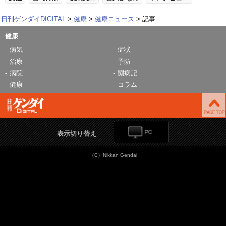
日刊ゲンダイDIGITAL
健康
健康ニュース
記事
健康
病気
症状
治療
予防
病院
闘病記
健康
コラム
表示切り替え
（C）Nikkan Gendai