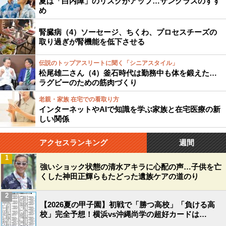
夏は「白内障」のリスクがアップ…サングラスのすす
め
腎臓病（4）ソーセージ、ちくわ、プロセスチーズの
取り過ぎが腎機能を低下させる
伝説のトップアスリートに聞く「シニアスタイル」
松尾雄二さん（4）釜石時代は勤務中も体を鍛えた…
ラグビーのための筋肉づくり
老親・家族 在宅での看取り方
インターネットやAIで知識を学ぶ家族と在宅医療の新
しい関係
アクセスランキング
週間
1
強いショック状態の清水アキラに心配の声…子供を亡
くした神田正輝らもたどった遺族ケアの道のり
2
【2026夏の甲子園】初戦で「勝つ高校」「負ける高
校」完全予想！横浜vs沖縄尚学の超好カードは…