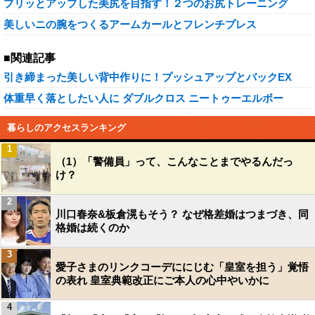
プリッとアップした美尻を目指す！２つのお尻トレーニング
美しいニの腕をつくるアームカールとフレンチプレス
■関連記事
引き締まった美しい背中作りに！プッシュアップとバックEX
体重早く落としたい人に ダブルクロス ニートゥーエルボー
暮らしのアクセスランキング
1
（1）「警備員」って、こんなことまでやるんだっ
け？
2
川口春奈&板倉滉もそう？ なぜ格差婚はつまづき、同
格婚は続くのか
3
愛子さまのリンクコーデににじむ「皇室を担う」覚悟
の表れ 皇室典範改正にご本人の心中やいかに
4