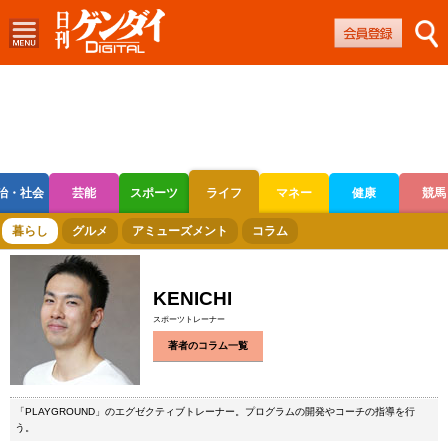
治・社会
芸能
スポーツ
ライフ
マネー
健康
競馬
ボートレース
競輪
オートレース
暮らし
グルメ
アミューズメント
コラム
KENICHI
スポーツトレーナー
著者のコラム一覧
「PLAYGROUND」のエグゼクティブトレーナー。プログラムの開発やコーチの指導を行
う。