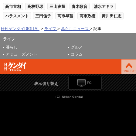
高市首相
高校野球
三山凌輝
青木歌音
清水アキラ
ハラスメント
三田佳子
高市早苗
高市政権
黄川田仁志
日刊ゲンダイDIGITAL
ライフ
暮らしニュース
記事
ライフ
暮らし
グルメ
アミューズメント
コラム
表示切り替え
（C）Nikkan Gendai