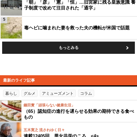
「朝」「彦」「憲」「恒」…旧宮家に残る皇族意識 養
子制度で改めて注目された「通字」
5
毒ヘビに噛まれた妻を救った夫の機転が米国で話題
もっとみる
最新のライフ記事
暮らし
グルメ
アミューズメント
コラム
鎌田實「頑張らない健康生活」
（65）認知症の進行を遅らせる効果の期待できる食べ
もの
五木寛之 流されゆく日々
連載12405回 男女共学のころ <4>