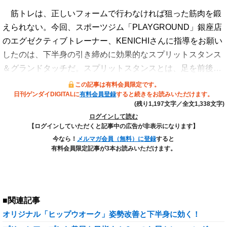
筋トレは、正しいフォームで行わなければ狙った筋肉を鍛
えられない。今回、スポーツジム「PLAYGROUND」銀座店
のエグゼクティブトレーナー、KENICHIさんに指導をお願い
したのは、下半身の引き締めに効果的なスプリットスタンス
＆グランドタッチだ。スプリットスタンスとは、足を前後…
この記事は有料会員限定です。
日刊ゲンダイDIGITALに
有料会員登録
すると続きをお読みいただけます。
(残り1,197文字／全文1,338文字)
ログインして読む
【ログインしていただくと記事中の広告が非表示になります】
今なら！
メルマガ会員（無料）に登録
すると
有料会員限定記事が3本お読みいただけます。
■関連記事
オリジナル「ヒップウオーク」姿勢改善と下半身に効く！