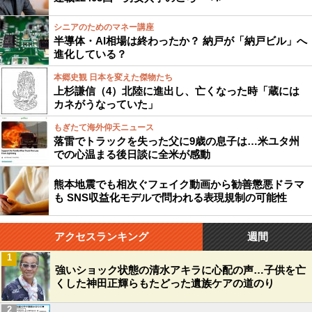
シニアのためのマネー講座
半導体・AI相場は終わったか？ 納戸が「納戸ビル」へ
進化している？
本郷史観 日本を変えた傑物たち
上杉謙信（4）北陸に進出し、亡くなった時「蔵には
カネがうなっていた」
もぎたて海外仰天ニュース
落雷でトラックを失った父に9歳の息子は…米ユタ州
での心温まる後日談に全米が感動
熊本地震でも相次ぐフェイク動画から勧善懲悪ドラマ
も SNS収益化モデルで問われる表現規制の可能性
アクセスランキング
週間
1
強いショック状態の清水アキラに心配の声…子供を亡
くした神田正輝らもたどった遺族ケアの道のり
2