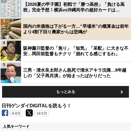
【2026夏の甲子園】初戦で「勝つ高校」「負ける高
校」完全予想！横浜vs沖縄尚学の超好カードは…
3
国内の米価格は下がる一方…“早場米”の概算金は前年
より4割下回り農家からは悲鳴が
4
阪神藤川監督の「焦り」「短気」「采配」に大きな不
安…岡田前監督もチクリ「崩れてる感じするわ」
5
三男・清水良太郎さん急死で清水アキラ沈痛…8年越
しの「父子再共演」が始まったばかりだった
もっとみる
日刊ゲンダイDIGITALを読もう！
6.6万
18.5万
人気キーワード