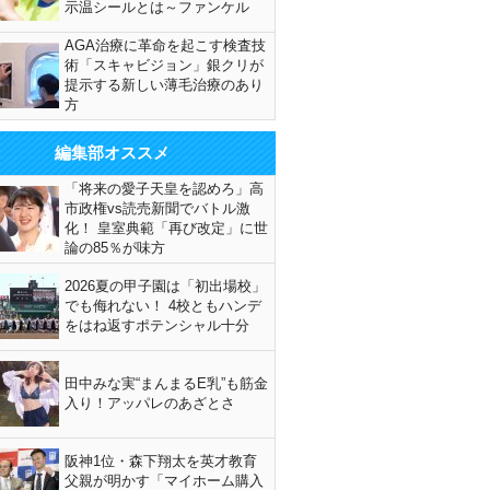
示温シールとは～ファンケル
AGA治療に革命を起こす検査技
術「スキャビジョン」銀クリが
提示する新しい薄毛治療のあり
方
編集部オススメ
「将来の愛子天皇を認めろ」高
市政権vs読売新聞でバトル激
化！ 皇室典範「再び改定」に世
論の85％が味方
2026夏の甲子園は「初出場校」
でも侮れない！ 4校ともハンデ
をはね返すポテンシャル十分
田中みな実“まんまるE乳”も筋金
入り！アッパレのあざとさ
阪神1位・森下翔太を英才教育
父親が明かす「マイホーム購入