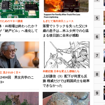
5
のためのマネー講座
もぎたて海外仰天ニュース
体・AI相場は終わったか？
落雷でトラックを失った父に9
が「納戸ビル」へ進化して
歳の息子は…米ユタ州での心温
？
まる後日談に全米が感動
6
7
本郷史観 日本を変えた傑物たち
之 流されゆく日々
8
上杉謙信（3）配下が何度も反
12404回 男女共学のこ
旗 権威だけでは戦国武士を統率
3>
できなかった
9