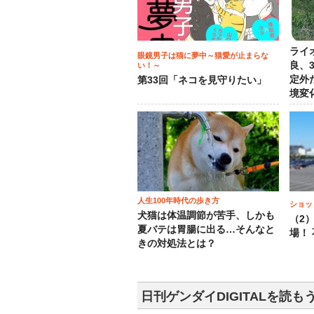
ライ
眼鏡男子は猫に夢中～猫愛が止まらな
良、
い！～
定外
第33回「ネコを見守りたい」
境変
人生100年時代の歩き方
ショッ
犬猫は体温調節が苦手、しかも
（2
夏バテは胃腸に出る…そんなと
場！
きの対処法とは？
日刊ゲンダイDIGITALを読も