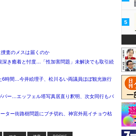
5
に捜査のメスは届くのか
根深き癒着と忖度…「性加害問題」未解決でも取引続
た6時間…今井絵理子、松川るい両議員ほぼ観光旅行
がパー…エッフェル塔写真居直り釈明、次女同行もバ
モーター街路樹問題にブチ切れ、神宮外苑イチョウ枯