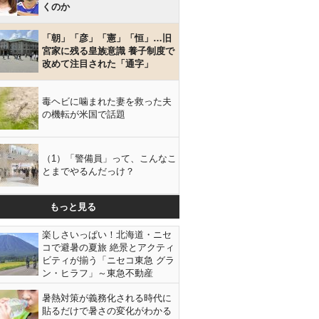
くのか
「朝」「彦」「憲」「恒」…旧
宮家に残る皇族意識 養子制度で
改めて注目された「通字」
毒ヘビに噛まれた妻を救った夫
の機転が米国で話題
（1）「警備員」って、こんなこ
とまでやるんだっけ？
もっと見る
楽しさいっぱい！北海道・ニセ
コで避暑の夏旅 絶景とアクティ
ビティが揃う「ニセコ東急 グラ
ン・ヒラフ」～東急不動産
暑熱対策が義務化される時代に
貼るだけで暑さの変化がわかる