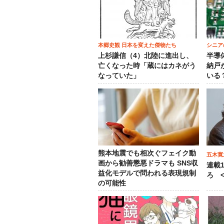
本郷史観 日本を変えた傑物たち
シニア
上杉謙信（4）北陸に進出し、
半導
亡くなった時「蔵にはカネがう
納戸
なっていた」
いる
熊本地震でも相次ぐフェイク動
五木寛
画から勧善懲悪ドラマも SNS収
連載
益化モデルで問われる表現規制
ろ <
の可能性