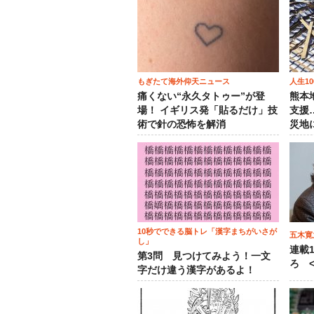
もぎたて海外仰天ニュース
人生1
痛くない“永久タトゥー”が登
熊本
場！ イギリス発「貼るだけ」技
支援
術で針の恐怖を解消
災地
10秒でできる脳トレ「漢字まちがいさが
五木寛
し」
連載
第3問 見つけてみよう！一文
ろ <
字だけ違う漢字があるよ！