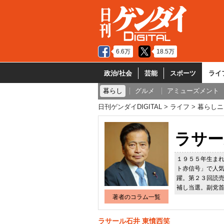
6.6万
18.5万
政治/社会
芸能
スポーツ
ライ
暮らし
グルメ
アミューズメント
日刊ゲンダイDIGITAL
ライフ
暮らしニ
ラサー
１９５５年生ま
ト赤信号」で人
躍。第２３回読
補し当選。副党
著者のコラム一覧
ラサール石井 東憤西笑