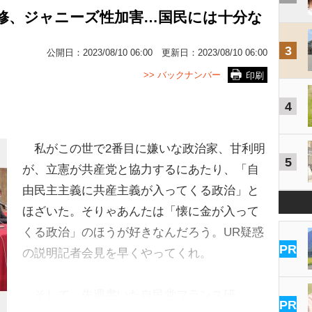
修、ジャニーズ性加害…国民には十分な
！
3
公開日：
2023/08/10 06:00
更新日：
2023/08/10 06:00
>> バックナンバー
印刷
4
私がこの世で2番目に嫌いな政治家、甘利明
5
が、立憲が共産党と協力するにあたり、「自
由民主主義に共産主義が入ってくる政治」と
ほざいた。そりゃあんたは「懐に金が入って
くる政治」のほうが好きなんだろう。UR疑惑
PR
の説明記者会見を早くやってくれ。
そして、先週書いた自民党フランス研…
PR