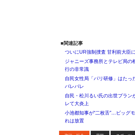
■関連記事
ついにUR強制捜査 甘利前大臣
ジャニーズ事務所とテレビ局の
行の非常識
自民女性局「パリ研修」はたっ
バレバレ
自民・松川るい氏の出世プラン
レて大炎上
小池都知事が“二枚舌”…ビッグ
れは放置