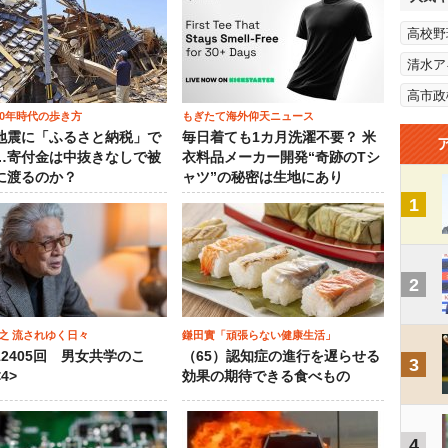
高校野
清水ア
高市政
00年時代の歩き方
もぎたて海外仰天ニュース
地震に「ふるさと納税」で
毎日着ても1カ月洗濯不要？ 米
…寄付金は中抜きなしで被
衣料品メーカー開発“奇跡のTシ
に渡るのか？
ャツ”の秘密は生地にあり
1
2
之 流されゆく日々
鎌田實「頑張らない健康生活」
12405回 男女共学のこ
（65）認知症の進行を遅らせる
3
4>
効果の期待できる食べもの
4