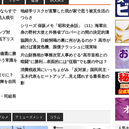
マネー
健康
BOOKS
ならすで
地経学リスクが直撃した我が家で思う被災生活の
法人税引
つらさ
シリーズ 保阪メモ「昭和史余話」（11）海軍出
ンプ対
身の野村大使と外務省プロパーとの間の決定的溝
低下リス
協調介入、日銀恫喝の裏に何があるのか？ 高市が
続けば通貨危機、国債クラッシュに現実味
備選に勝
片山財務相が事務次官人事めぐる“高市首相との
いう常識を
暗闘”に勝利…表面的には“従順”でも腹の中は？
消費税政局にいっちょがみ 「反対派」国民民主・
取りに？
玉木代表もヒートアップ…見え隠れする最長老の
の舞を自民
影
組・司組長
グルメ
アミューズメント
コラム
人気