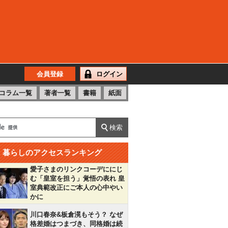
会員登録
ログイン
コラム一覧
著者一覧
書籍
紙面
暮らしのアクセスランキング
愛子さまのリンクコーデににじ
む「皇室を担う」覚悟の表れ 皇
室典範改正にご本人の心中やい
かに
川口春奈&板倉滉もそう？ なぜ
格差婚はつまづき、同格婚は続