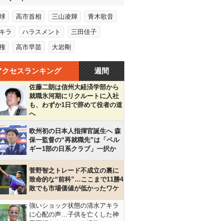
球
高市首相
三山凌輝
青木歌音
キラ
ハラスメント
三田佳子
権
高市早苗
大岩剛
アクセスランキング
週間
佐藤二朗は信州大経済学部から
就職氷河期にリクルートに入社
も、わずか1日で辞めて役者の道
へ
欧州初の日本人指揮官誕生へ 森
保一監督の“再就職先”は「ベル
ギー1部の日系クラブ」一択か
菅野智之トレード不成立の裏に
致命的な“前科”…ここまで11勝4
敗でも市場価値が低かったワケ
強いショック状態の清水アキラ
に心配の声…子供を亡くした神