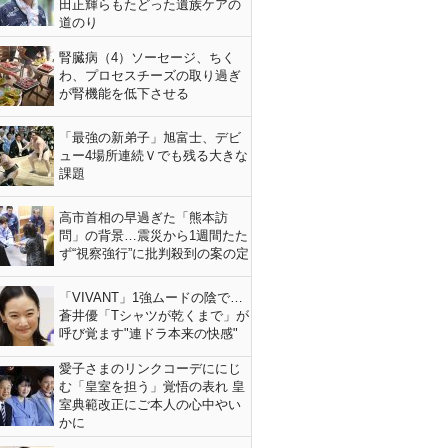
田正輝らもたどった遺族ケアの
道のり
腎臓病（4）ソーセージ、ちく
わ、プロセスチーズの取り過ぎ
が腎機能を低下させる
「最強の新弟子」旭富士、デビ
ュー4場所連続Ｖでも残る大きな
課題
高市首相の早過ぎた「熊本訪
問」の背景…震災から1週間たた
ず“視察強行”に批判殺到の案の定
「VIVANT」1強ムードの陰で…
蒼井優「Tシャツが乾くまで」が
呼び覚ます"連ドラ本来の快感"
愛子さまのリンクコーデににじ
む「皇室を担う」覚悟の表れ 皇
室典範改正にご本人の心中やい
かに