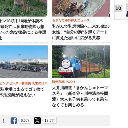
10
もぎたて海外仰天ニュース
オン16頭中10頭が体調不
乳がんで乳房切除へ…米35歳DJ
3頭死亡…多摩動物園も想
女性、“自分の胸”を輝くアート
だった急な猛暑による住環
に変えた思いに広がる共感
化
観光列車でGO！
ピングセンター警備員 哀愁の日々
大井川鐵道「きかんしゃトーマ
）駐車場はまるでゴミ捨て
ス号」（新金谷～川根温泉笹間
 不法投棄が絶えない
渡）大人も子供も乗っても乗ら
なくても楽しめる
う！
6.6万
18.5万