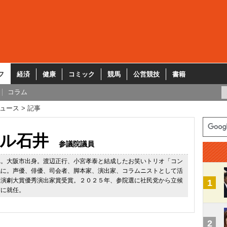
フ
経済
健康
コミック
競馬
公営競技
書籍
コラム
ュース
記事
ル石井
参議院議員
れ。大阪市出身。渡辺正行、小宮孝泰と結成したお笑いトリオ「コン
気に。声優、俳優、司会者、脚本家、演出家、コラムニストとして活
売演劇大賞優秀演出家賞受賞。２０２５年、参院選に社民党から立候
1
首に就任。
2