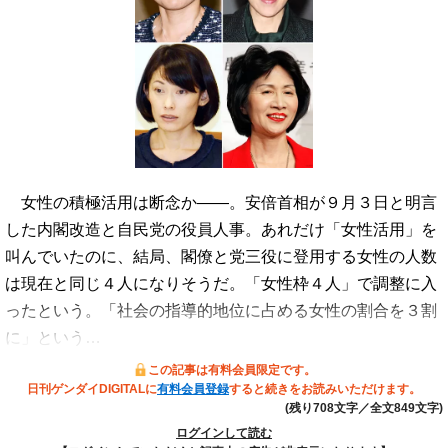
女性の積極活用は断念か――。安倍首相が９月３日と明言
した内閣改造と自民党の役員人事。あれだけ「女性活用」を
叫んでいたのに、結局、閣僚と党三役に登用する女性の人数
は現在と同じ４人になりそうだ。「女性枠４人」で調整に入
ったという。「社会の指導的地位に占める女性の割合を３割
に」という…
この記事は有料会員限定です。
日刊ゲンダイDIGITALに
有料会員登録
すると続きをお読みいただけます。
(残り708文字／全文849文字)
ログインして読む