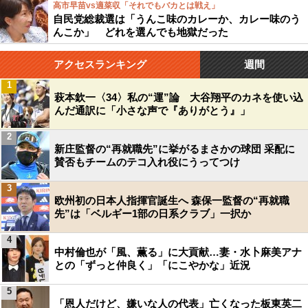
高市早苗vs適菜収「それでもバカとは戦え」
自民党総裁選は「うんこ味のカレーか、カレー味のう
んこか」 どれを選んでも地獄だった
アクセスランキング
週間
1
萩本欽一〈34〉私の“運”論 大谷翔平のカネを使い込
んだ通訳に「小さな声で『ありがとう』」
2
新庄監督の“再就職先”に挙がるまさかの球団 采配に
賛否もチームのテコ入れ役にうってつけ
3
欧州初の日本人指揮官誕生へ 森保一監督の“再就職
先”は「ベルギー1部の日系クラブ」一択か
4
中村倫也が「風、薫る」に大貢献…妻・水卜麻美アナ
との「ずっと仲良く」「にこやかな」近況
5
「恩人だけど、嫌いな人の代表」亡くなった板東英二