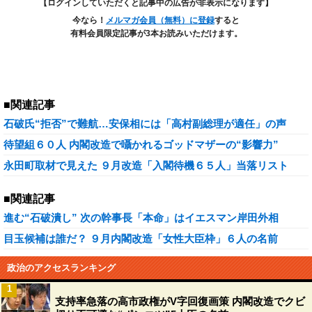
【ログインしていただくと記事中の広告が非表示になります】
今なら！
メルマガ会員（無料）に登録
すると
有料会員限定記事が3本お読みいただけます。
■関連記事
石破氏“拒否”で難航…安保相には「高村副総理が適任」の声
待望組６０人 内閣改造で囁かれるゴッドマザーの“影響力”
永田町取材で見えた ９月改造「入閣待機６５人」当落リスト
■関連記事
進む“石破潰し” 次の幹事長「本命」はイエスマン岸田外相
目玉候補は誰だ？ ９月内閣改造「女性大臣枠」６人の名前
政治のアクセスランキング
1
支持率急落の高市政権がV字回復画策 内閣改造でクビ