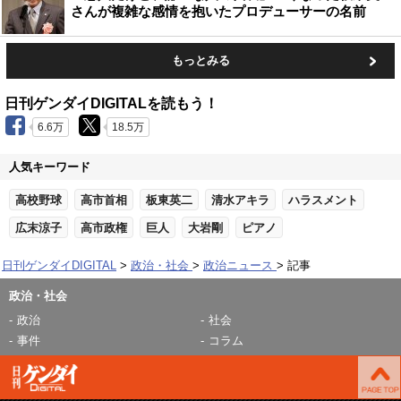
さんが複雑な感情を抱いたプロデューサーの名前
もっとみる
日刊ゲンダイDIGITALを読もう！
6.6万
18.5万
人気キーワード
高校野球
高市首相
板東英二
清水アキラ
ハラスメント
広末涼子
高市政権
巨人
大岩剛
ピアノ
日刊ゲンダイDIGITAL
政治・社会
政治ニュース
記事
政治・社会
政治
社会
事件
コラム