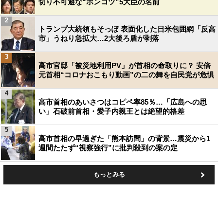
切り不可避な“ポンコツ”5大臣の名前
2
トランプ大統領もそっぽ 表面化した日米包囲網「反高
市」うねり急拡大…2大後ろ盾が剥落
3
高市官邸「被災地利用PV」が首相の命取りに？ 安倍
元首相“コロナおこもり動画”の二の舞を自民党が危惧
4
高市首相のあいさつはコピペ率85％…「広島への思
い」石破前首相・愛子内親王とは絶望的格差
5
高市首相の早過ぎた「熊本訪問」の背景…震災から1
週間たたず“視察強行”に批判殺到の案の定
もっとみる