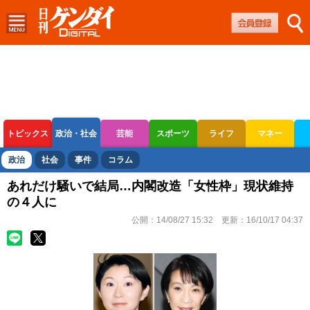
トピックス
政治・社会
芸能
スポーツ
ライフ
マネー
ボートレース
競輪
オートレース
政治
社会
事件
コラム
あれだけ騒いで結局…内閣改造「女性枠」現状維持
の４人に
公開：
14/08/27 15:32
更新：
16/10/17 04:37