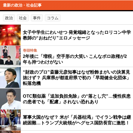
最新の政治・社会記事
政治
社会
事件
コラム
女子中学生にわいせつ 発覚端緒となったロリコン中学
教師の“おねだり”エロメッセージ
巻頭特集
2年後に「増税」空手形の大笑い こんなボロ政権が2
年も持つわけがない
“財政のプロ”斎藤元彦知事はなぜ粉飾まがいの決算見
抜けず？ 兵庫県が都道府県で初の「早期健全化団体」
転落危機
OTC類似薬「追加負担免除」の“落とし穴”…慢性疾患
の患者でも「配慮」されない恐れあり
軍事大国がなぜ？ 米が「兵器枯渇」でイラン戦争は継
続困難…トランプ大統領がヘグセス国防長官に激怒！