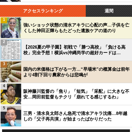
アクセスランキング
週間
1
強いショック状態の清水アキラに心配の声…子供を亡
くした神田正輝らもたどった遺族ケアの道のり
2
【2026夏の甲子園】初戦で「勝つ高校」「負ける高
校」完全予想！横浜vs沖縄尚学の超好カードは…
3
国内の米価格は下がる一方…“早場米”の概算金は前年
より4割下回り農家からは悲鳴が
4
阪神藤川監督の「焦り」「短気」「采配」に大きな不
安…岡田前監督もチクリ「崩れてる感じするわ」
5
三男・清水良太郎さん急死で清水アキラ沈痛…8年越
しの「父子再共演」が始まったばかりだった