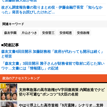
で加藤財務大臣が明言
改ざん調査報告書の取りまとめ役・伊藤金融庁長官 「知らなか
った」発言をお詫びしたけれど…
関連キーワード
森友学園
片山さつき
安倍晋三
安倍昭恵
安倍政権
■関連記事
森友文書4回目開示 加藤財務相「政府が代わっても開示は続く」
と明言
「森友文書」3回目開示 雅子さんが財務省前で取材に応じた深い
ワケ…文書には「情報隠し」の記述
政治のアクセスランキング
1
支持率急落の高市政権がV字回復画策 内閣改造でクビ
切り不可避な“ポンコツ”5大臣の名前
2
やはり浮上した高市首相「9月退陣」シナリオ…支持