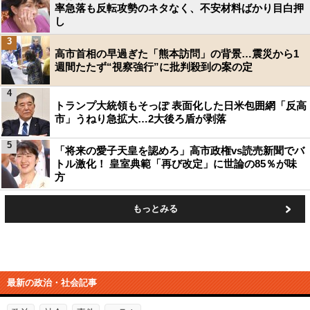
率急落も反転攻勢のネタなく、不安材料ばかり目白押
し
3
高市首相の早過ぎた「熊本訪問」の背景…震災から1
週間たたず“視察強行”に批判殺到の案の定
4
トランプ大統領もそっぽ 表面化した日米包囲網「反高
市」うねり急拡大…2大後ろ盾が剥落
5
「将来の愛子天皇を認めろ」高市政権vs読売新聞でバ
トル激化！ 皇室典範「再び改定」に世論の85％が味
方
もっとみる
最新の政治・社会記事