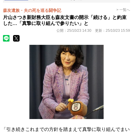
> 一覧へ
森友遺族・夫の死を巡る闘争記
片山さつき新財務大臣も森友文書の開示「続ける」と約束
した…「真摯に取り組んで参りたい」と
公開：
25/10/23 14:30
更新：
25/10/23 15:59
「引き続きこれまでの方針を踏まえて真摯に取り組んでまい