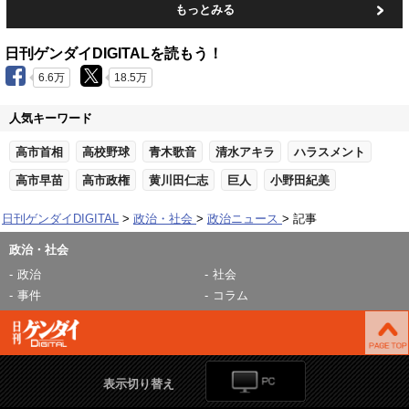
もっとみる
日刊ゲンダイDIGITALを読もう！
6.6万
18.5万
人気キーワード
高市首相
高校野球
青木歌音
清水アキラ
ハラスメント
高市早苗
高市政権
黄川田仁志
巨人
小野田紀美
日刊ゲンダイDIGITAL
政治・社会
政治ニュース
記事
政治・社会
政治
社会
事件
コラム
表示切り替え