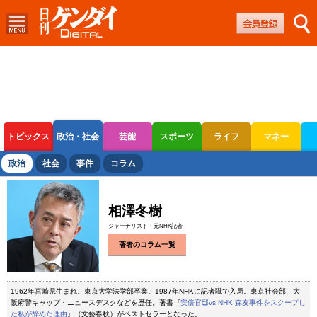
トピックス
政治・社会
芸能
スポーツ
ライフ
マネー
ボートレース
競輪
オートレース
政治
社会
事件
コラム
相澤冬樹
ジャーナリスト・元NHK記者
著者のコラム一覧
1962年宮崎県生まれ。東京大学法学部卒業。1987年NHKに記者職で入局。東京社会部、大
阪府警キャップ・ニュースデスクなどを歴任。著書『
安倍官邸vs.NHK 森友事件をスクープし
た私が辞めた理由
』（文藝春秋）がベストセラーとなった。