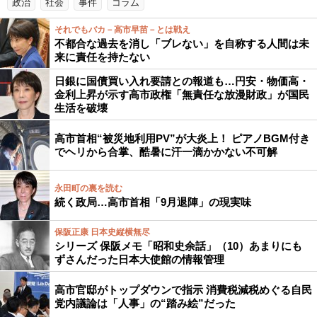
政治
社会
事件
コラム
それでもバカ－高市早苗－とは戦え
不都合な過去を消し「ブレない」を自称する人間は未
来に責任を持たない
日銀に国債買い入れ要請との報道も…円安・物価高・
金利上昇が示す高市政権「無責任な放漫財政」が国民
生活を破壊
高市首相“被災地利用PV”が大炎上！ ピアノBGM付き
でヘリから合掌、酷暑に汗一滴かかない不可解
永田町の裏を読む
続く政局…高市首相「9月退陣」の現実味
保阪正康 日本史縦横無尽
シリーズ 保阪メモ「昭和史余話」（10）あまりにも
ずさんだった日本大使館の情報管理
高市官邸がトップダウンで指示 消費税減税めぐる自民
党内議論は「人事」の“踏み絵”だった