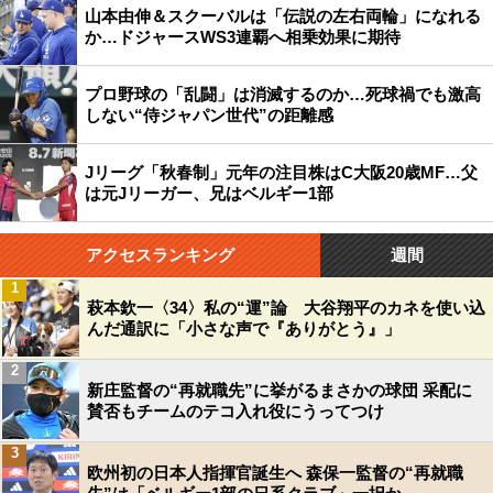
山本由伸＆スクーバルは「伝説の左右両輪」になれる
か…ドジャースWS3連覇へ相乗効果に期待
プロ野球の「乱闘」は消滅するのか…死球禍でも激高
しない“侍ジャパン世代”の距離感
Jリーグ「秋春制」元年の注目株はC大阪20歳MF…父
は元Jリーガー、兄はベルギー1部
アクセスランキング
週間
1
萩本欽一〈34〉私の“運”論 大谷翔平のカネを使い込
んだ通訳に「小さな声で『ありがとう』」
2
新庄監督の“再就職先”に挙がるまさかの球団 采配に
賛否もチームのテコ入れ役にうってつけ
3
欧州初の日本人指揮官誕生へ 森保一監督の“再就職