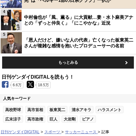
先”は「ベルギー1部の日系クラブ」一択か
4
中村倫也が「風、薫る」に大貢献…妻・水卜麻美アナ
との「ずっと仲良く」「にこやかな」近況
5
「恩人だけど、嫌いな人の代表」亡くなった板東英二
さんが複雑な感情を抱いたプロデューサーの名前
もっとみる
日刊ゲンダイDIGITALを読もう！
6.6万
18.5万
人気キーワード
高校野球
高市首相
板東英二
清水アキラ
ハラスメント
広末涼子
高市政権
巨人
大岩剛
ピアノ
日刊ゲンダイDIGITAL
スポーツ
サッカーニュース
記事