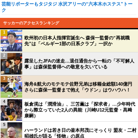
芸能リポーターもタジタジ 水沢アリーの“六本木ホステス”トー
ク
サッカーのアクセスランキング
1
欧州初の日本人指揮官誕生へ 森保一監督の“再就職
先”は「ベルギー1部の日系クラブ」一択か
2
露呈したJFAの迷走…退任通告から一転の「不可解人
事」は森保監督得への敬意を欠いている
3
海舟&航大のモテモテ佐野兄弟は移籍金総額140億円
さらに森保一監督まで抱え「ウドン」はウハウハ！
4
板倉滉は「潤滑油」、三笘薫は「探求者」…少年時代
から際立っていた2人の異能（川崎U12元監督・髙﨑
康嗣）
5
ハーランドは若き日の釜本邦茂にそっくり 盟友・二村
昭雄氏が語る「怪物」の原点