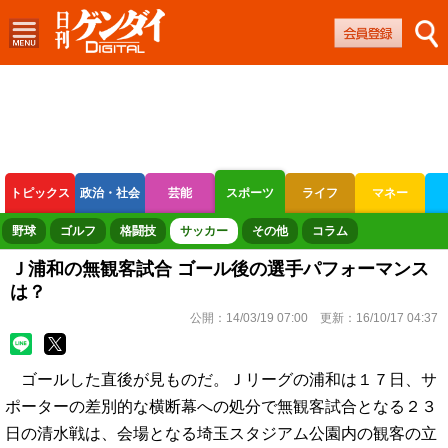
トピックス
政治・社会
芸能
スポーツ
ライフ
マネー
ボートレース
競輪
オートレース
野球
ゴルフ
格闘技
サッカー
その他
コラム
Ｊ浦和の無観客試合 ゴール後の選手パフォーマンス
は？
公開：
14/03/19 07:00
更新：
16/10/17 04:37
ゴールした直後が見ものだ。Ｊリーグの浦和は１７日、サ
ポーターの差別的な横断幕への処分で無観客試合となる２３
日の清水戦は、会場となる埼玉スタジアム公園内の観客の立