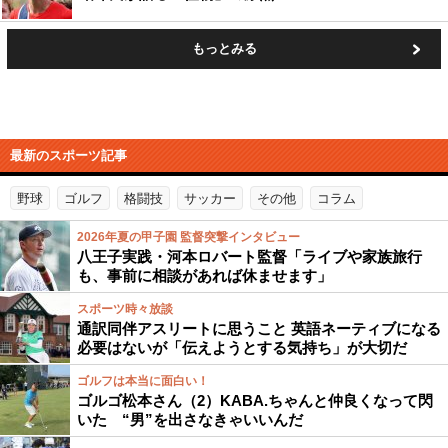
もっとみる
最新のスポーツ記事
野球
ゴルフ
格闘技
サッカー
その他
コラム
2026年夏の甲子園 監督突撃インタビュー
八王子実践・河本ロバート監督「ライブや家族旅行
も、事前に相談があれば休ませます」
スポーツ時々放談
通訳同伴アスリートに思うこと 英語ネーティブになる
必要はないが「伝えようとする気持ち」が大切だ
ゴルフは本当に面白い！
ゴルゴ松本さん（2）KABA.ちゃんと仲良くなって閃
いた “男”を出さなきゃいいんだ