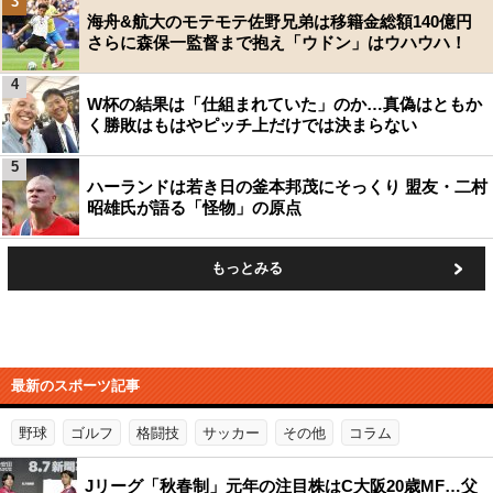
3
海舟&航大のモテモテ佐野兄弟は移籍金総額140億円
さらに森保一監督まで抱え「ウドン」はウハウハ！
4
W杯の結果は「仕組まれていた」のか…真偽はともか
く勝敗はもはやピッチ上だけでは決まらない
5
ハーランドは若き日の釜本邦茂にそっくり 盟友・二村
昭雄氏が語る「怪物」の原点
もっとみる
最新のスポーツ記事
野球
ゴルフ
格闘技
サッカー
その他
コラム
Jリーグ「秋春制」元年の注目株はC大阪20歳MF…父