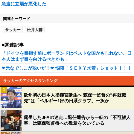
急速に立場が悪化した
関連キーワード
サッカー
松井大輔
■関連記事
「ドイツを目指す前にポーランドはベストな国かもしれない。日
本人はまず目を向けるべきかも」
❤元なでしこが脱いだ！❤ 悩殺「ＳＥＸＹ水着」ショット！！！
サッカーのアクセスランキング
1
欧州初の日本人指揮官誕生へ 森保一監督の“再就職
先”は「ベルギー1部の日系クラブ」一択か
2
露呈したJFAの迷走…退任通告から一転の「不可解人
事」は森保監督得への敬意を欠いている