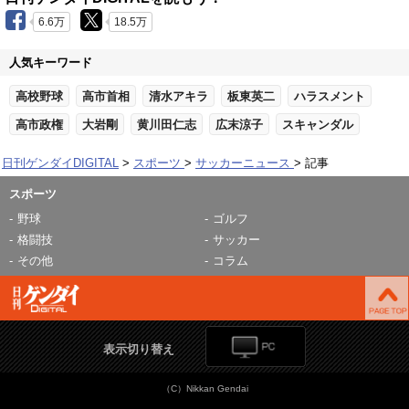
6.6万
18.5万
人気キーワード
高校野球
高市首相
清水アキラ
板東英二
ハラスメント
高市政権
大岩剛
黄川田仁志
広末涼子
スキャンダル
日刊ゲンダイDIGITAL
スポーツ
サッカーニュース
記事
スポーツ
野球
ゴルフ
格闘技
サッカー
その他
コラム
表示切り替え
（C）Nikkan Gendai