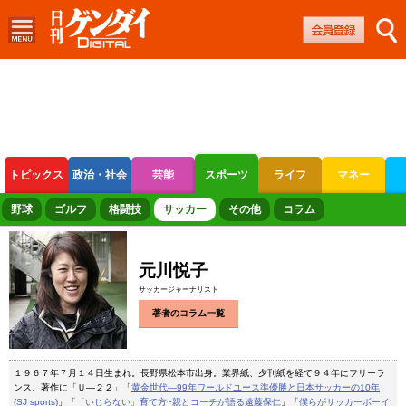
トピックス
政治・社会
芸能
スポーツ
ライフ
マネー
ボートレース
競輪
オートレース
野球
ゴルフ
格闘技
サッカー
その他
コラム
元川悦子
サッカージャーナリスト
著者のコラム一覧
１９６７年７月１４日生まれ。長野県松本市出身。業界紙、夕刊紙を経て９４年にフリーラ
ンス。著作に「Ｕ―２２」「
黄金世代―99年ワールドユース準優勝と日本サッカーの10年
(SJ sports)
」「
「いじらない」育て方~親とコーチが語る遠藤保仁
」「
僕らがサッカーボーイ