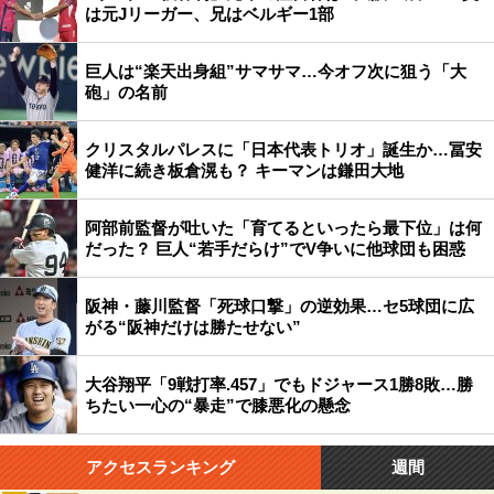
は元Jリーガー、兄はベルギー1部
巨人は“楽天出身組”サマサマ…今オフ次に狙う「大
砲」の名前
クリスタルパレスに「日本代表トリオ」誕生か…冨安
健洋に続き板倉滉も？ キーマンは鎌田大地
阿部前監督が吐いた「育てるといったら最下位」は何
だった？ 巨人“若手だらけ”でV争いに他球団も困惑
阪神・藤川監督「死球口撃」の逆効果…セ5球団に広
がる“阪神だけは勝たせない”
大谷翔平「9戦打率.457」でもドジャース1勝8敗…勝
ちたい一心の“暴走”で膝悪化の懸念
アクセスランキング
週間