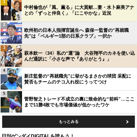
1
中村倫也が「風、薫る」に大貢献…妻・水卜麻美アナ
との「ずっと仲良く」「にこやかな」近況
2
欧州初の日本人指揮官誕生へ 森保一監督の“再就職
先”は「ベルギー1部の日系クラブ」一択か
3
萩本欽一〈34〉私の“運”論 大谷翔平のカネを使い込
んだ通訳に「小さな声で『ありがとう』」
4
新庄監督の“再就職先”に挙がるまさかの球団 采配に
賛否もチームのテコ入れ役にうってつけ
5
菅野智之トレード不成立の裏に致命的な“前科”…ここ
まで11勝4敗でも市場価値が低かったワケ
もっとみる
日刊ゲンダイDIGITALを読もう！