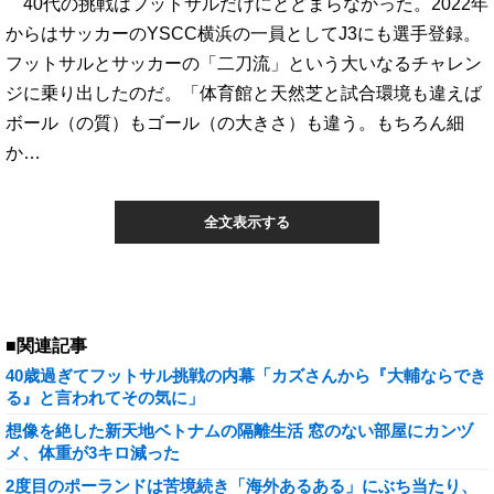
40代の挑戦はフットサルだけにとどまらなかった。2022年
からはサッカーのYSCC横浜の一員としてJ3にも選手登録。
フットサルとサッカーの「二刀流」という大いなるチャレン
ジに乗り出したのだ。「体育館と天然芝と試合環境も違えば
ボール（の質）もゴール（の大きさ）も違う。もちろん細
か…
全文表示する
■関連記事
40歳過ぎてフットサル挑戦の内幕「カズさんから『大輔ならでき
る』と言われてその気に」
想像を絶した新天地ベトナムの隔離生活 窓のない部屋にカンヅ
メ、体重が3キロ減った
2度目のポーランドは苦境続き「海外あるある」にぶち当たり、