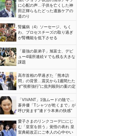
に心配の声…子供を亡くした神
田正輝らもたどった遺族ケアの
道のり
腎臓病（4）ソーセージ、ちく
わ、プロセスチーズの取り過ぎ
が腎機能を低下させる
「最強の新弟子」旭富士、デビ
ュー4場所連続Ｖでも残る大きな
課題
高市首相の早過ぎた「熊本訪
問」の背景…震災から1週間たた
ず“視察強行”に批判殺到の案の定
「VIVANT」1強ムードの陰で…
蒼井優「Tシャツが乾くまで」が
呼び覚ます"連ドラ本来の快感"
愛子さまのリンクコーデににじ
む「皇室を担う」覚悟の表れ 皇
室典範改正にご本人の心中やい