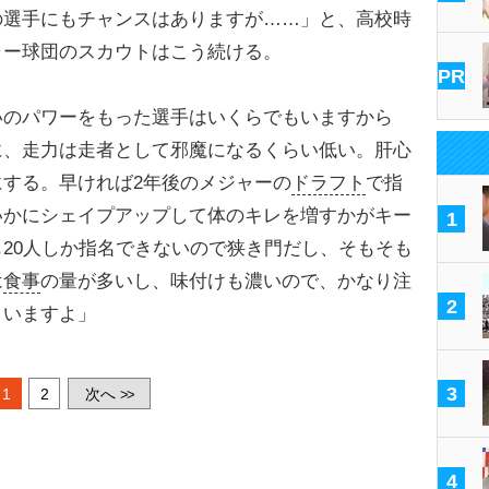
の選手にもチャンスはありますが……」と、高校時
ャー球団のスカウトはこう続ける。
PR
いのパワーをもった選手はいくらでもいますから
に、走力は走者として邪魔になるくらい低い。肝心
する。早ければ2年後のメジャーの
ドラフト
で指
いかにシェイプアップして体のキレを増すかがキー
1
20人しか指名できないので狭き門だし、そもそも
は
食事
の量が多いし、味付けも濃いので、かなり注
2
まいますよ」
3
1
2
次へ
>>
4