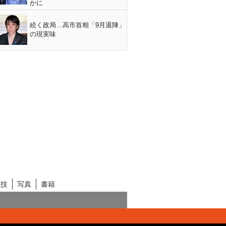
かに
続く政局…高市首相「9月退陣」
の現実味
競技
写真
書籍