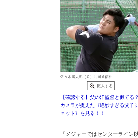
佐々木麟太郎（Ｃ）共同通信社
拡大する
【確認する】父の洋監督と似てる
カメラが捉えた《絶妙すぎる父子
ョット》を見る！！
「メジャーではセンターライン以