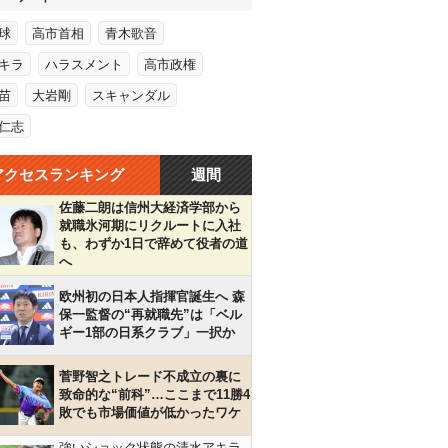
球
高市首相
青木歌音
キラ
ハラスメント
高市政権
苗
大岩剛
スキャンダル
仁志
アクセスランキング
週間
佐藤二朗は信州大経済学部から
就職氷河期にリクルートに入社
も、わずか1日で辞めて役者の道
へ
欧州初の日本人指揮官誕生へ 森
保一監督の“再就職先”は「ベル
ギー1部の日系クラブ」一択か
菅野智之トレード不成立の裏に
致命的な“前科”…ここまで11勝4
敗でも市場価値が低かったワケ
強いショック状態の清水アキラ