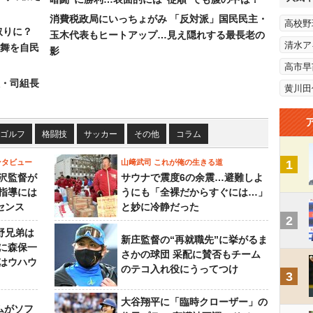
消費税政局にいっちょがみ 「反対派」国民民主・
高校野
取りに？
玉木代表もヒートアップ…見え隠れする最長老の
清水ア
の舞を自民
影
高市早
組・司組長
黄川田
ゴルフ
格闘技
サッカー
その他
コラム
ンタビュー
山﨑武司 これが俺の生きる道
1
沢監督が
サウナで震度6の余震…避難しよ
指導には
うにも「全裸だからすぐには…」
センス
と妙に冷静だった
2
野兄弟は
新庄監督の“再就職先”に挙がるま
らに森保一
さかの球団 采配に賛否もチーム
はウハウ
のテコ入れ役にうってつけ
3
大谷翔平に「臨時クローザー」の
ムがソフ