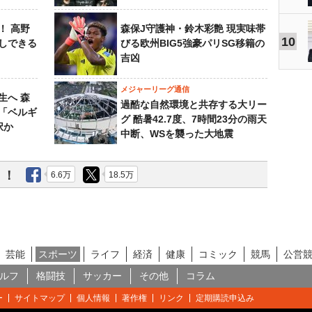
！ 高野
森保J守護神・鈴木彩艶 現実味帯
10
しできる
びる欧州BIG5強豪パリSG移籍の
吉凶
メジャーリーグ通信
生へ 森
過酷な自然環境と共存する大リー
は「ベルギ
グ 酷暑42.7度、7時間23分の雨天
択か
中断、WSを襲った大地震
う！
6.6万
18.5万
芸能
スポーツ
ライフ
経済
健康
コミック
競馬
公営
ルフ
格闘技
サッカー
その他
コラム
ー
サイトマップ
個人情報
著作権
リンク
定期購読申込み