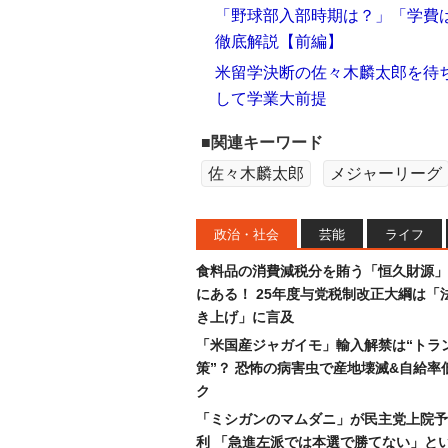
「野球部入部時期は？」「学費は
徹底解説【前編】
米留学決断の佐々木麟太郎を待ち
して学業大前提
■関連キーワード
佐々木麟太郎
メジャーリーグ
政治・社会
芸能
ライフ
食料品の消費減税分を賄う「恒久財源」
にある！ 25年度与党税制改正大綱は「
き上げ」に言及
「米国産ジャガイモ」輸入解禁は“トラ
策”？ 恐怖の病害虫で産地壊滅&自給率
ク
「ミシガンのマムダニ」が民主党上院予
利 「急進左派では本選で勝てない」と