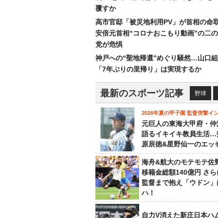
覆すか
高市官邸「被災地利用PV」が首相の命
安倍元首相“コロナおこもり動画”の二
党が危惧
神戸への“聖地帰還”めぐり騒然…山口
「7年ぶりの里帰り」は実現するか
最新のスポーツ記事
野球
2026年夏の甲子園 監督突撃イ
元巨人の東海大甲府・仲
語るイキイキ教員生活…
原辰徳&星野仙一のエッ
海舟&航大のモテモテ佐
移籍金総額140億円 さ
監督まで抱え「ウドン」
ハ！
自力V消えた新庄日本ハ