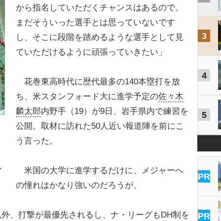
から指名していただくチャンスはあるので。
まだそういった選手とは思っていないです
3
し、そこに段階を踏めるような選手として見
ていただけるように頑張っていきたい」
4
花巻東高時代に歴代最多の140本塁打を放
ち、米スタンフォード大に進学予定の
佐々木
麟太郎
内野手（19）が9日、岩手県内で練習を
5
公開。取材に訪れた50人近い報道陣を前にこ
う言った。
？
シ
米国の大学に進学するだけに、メジャーへ
PR
の憧れはかなり強いのだろうが、
外、打撃が最優先されるし、ナ・リーグもDH制を
PR