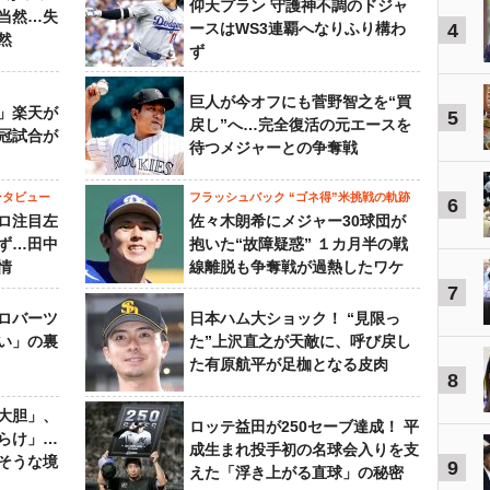
仰天プラン 守護神不調のドジャ
当然…失
ースはWS3連覇へなりふり構わ
4
然
ず
巨人が今オフにも菅野智之を“買
」楽天が
5
戻し”へ…完全復活の元エースを
冠試合が
待つメジャーとの争奪戦
ンタビュー
フラッシュバック “ゴネ得”米挑戦の軌跡
6
ロ注目左
佐々木朗希にメジャー30球団が
ず…田中
抱いた“故障疑惑” １カ月半の戦
情
線離脱も争奪戦が過熱したワケ
7
ロバーツ
日本ハム大ショック！ “見限っ
い」の裏
た”上沢直之が天敵に、呼び戻し
た有原航平が足枷となる皮肉
8
大胆」、
ロッテ益田が250セーブ達成！ 平
らけ」…
成生まれ投手初の名球会入りを支
そうな境
9
えた「浮き上がる直球」の秘密