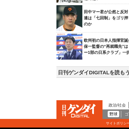
田中マー君が公然と反対
連は「七回制」をゴリ押
のか
欧州初の日本人指揮官誕
保一監督の“再就職先”
ー1部の日系クラブ」一
日刊ゲンダイDIGITALを読も
政治/社会
野球
ゴ
サイトポリシ