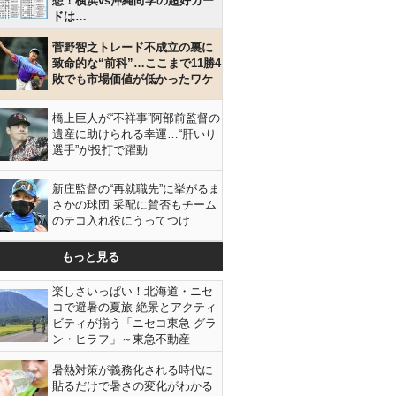
想！横浜vs沖縄尚学の超好カー
ドは…
菅野智之トレード不成立の裏に
致命的な“前科”…ここまで11勝4
敗でも市場価値が低かったワケ
橋上巨人が“不祥事”阿部前監督の
遺産に助けられる幸運…“肝いり
選手”が投打で躍動
新庄監督の“再就職先”に挙がるま
さかの球団 采配に賛否もチーム
のテコ入れ役にうってつけ
もっと見る
楽しさいっぱい！北海道・ニセ
コで避暑の夏旅 絶景とアクティ
ビティが揃う「ニセコ東急 グラ
ン・ヒラフ」～東急不動産
暑熱対策が義務化される時代に
貼るだけで暑さの変化がわかる