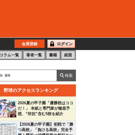
会員登録
ログイン
コラム一覧
著者一覧
書籍
紙面
野球のアクセスランキング
2026夏の甲子園「優勝校はココ
だ！」 本紙と専門家が徹底予
想、“対抗”含む5校を紹介
【2026夏の甲子園】初戦で「勝
つ高校」「負ける高校」完全予