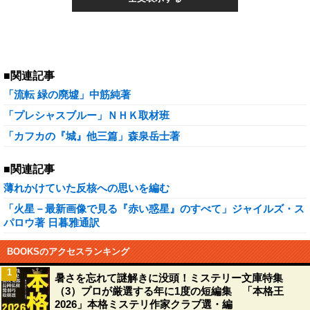
■関連記事
「流転 緑の廃墟」中筋純著
「プレシャスブルー」ＮＨＫ取材班
「カフカの『城』他三篇」森泉岳士著
■関連記事
薄れかけていた反核への思いを編む
「火星－最新画像で見る『赤い惑星』のすべて」ジャイルズ・ス
パロウ著 日暮雅通訳
BOOKSのアクセスランキング
1
暑さを忘れて謎解きに没頭！ミステリー文庫特集
（3）プロが厳選する年に1度の短編集 「本格王
2026」本格ミステリ作家クラブ選・編