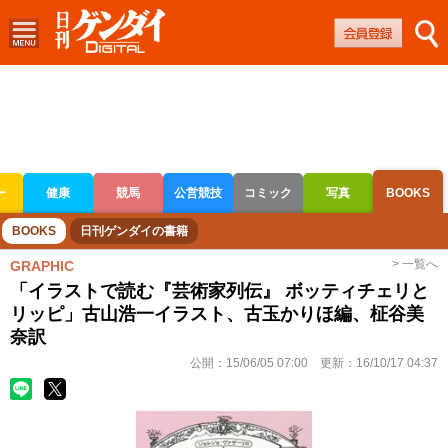
ー
健康
競馬
公営競技
コミック
写真
BOOKS
ボートレース
競輪
オートレース
BOOKS
日刊ゲンダイの書籍
> 一覧へ
GRAPHIC
「イラストで読む『芸術家列伝』 ボッティチェリと
リッピ」古山浩一イラスト、古玉かりほ編、柾谷美
奈訳
公開：
15/06/05 07:00
更新：
16/10/17 04:37