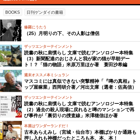
BOOKS
日刊ゲンダイの書籍
修羅にうたう
（25）月明りの下、その人影は僧侶
ザッツエンターテインメント
読書の秋に肩慣らし 文庫で読むアンソロジー本特集
（3）新聞配達のおじさんと我が家の猫が早朝デー
ト！？「猫の物語」米原万里ほか著 蓑田沙希編
週末オススメ本ミシュラン
マスコミには真似できない突撃精神「『噂の真相』ト
ップ屋稼業」西岡研介著／河出文庫（選者：佐高信）
ザッツエンターテインメント
読書の秋に肩慣らし 文庫で読むアンソロジー本特集
（2）過去の殺人現場に戻れると噂のマンションで再
び事件が「裏切りの捜査線」米澤穂信ほか著
本屋はワンダーランドだ！
古本あらえみし（宮城・仙台市）本棚ばかりか通路も
押し入れも神棚だったところも本、本、本！