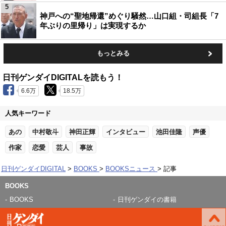
5
神戸への“聖地帰還”めぐり騒然…山口組・司組長「7
年ぶりの里帰り」は実現するか
もっとみる
日刊ゲンダイDIGITALを読もう！
6.6万
18.5万
人気キーワード
あの
中村敬斗
神田正輝
インタビュー
池田佳隆
声優
作家
恋愛
芸人
事故
日刊ゲンダイDIGITAL
BOOKS
BOOKSニュース
記事
BOOKS
BOOKS
日刊ゲンダイの書籍