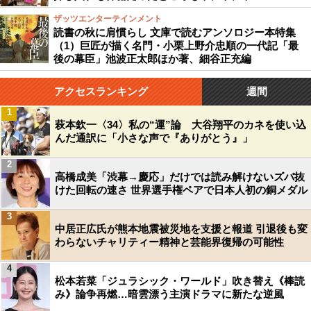
ザッツエンターテインメント
読書の秋に肩慣らし 文庫で読むアンソロジー本特集
（1）巨匠が描く名門・小栗上野介忠順の一代記「最
後の幕臣」池波正太郎ほか著、細谷正充編
アクセスランキング
週間
1
萩本欽一〈34〉私の“運”論 大谷翔平のカネを使い込
んだ通訳に「小さな声で『ありがとう』」
2
高橋成美「渋幕→慶応」だけでは読み解けないズバ抜
けた回転の速さ 世界選手権ペアで日本人初の銅メダル
3
中居正広氏が熊本地震被災地を支援と報道 引退後も変
わらないチャリティー精神と芸能界復帰の可能性
4
松本若菜「ジュラシック・ワールド」吹き替え《棒読
み》論争再燃…暗雲漂う主演ドラマに新たな逆風