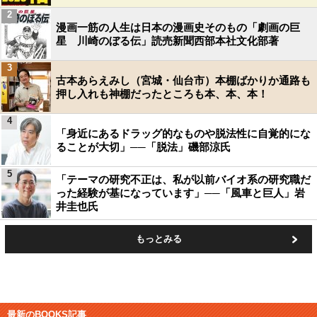
2
漫画一筋の人生は日本の漫画史そのもの「劇画の巨
星 川崎のぼる伝」読売新聞西部本社文化部著
3
古本あらえみし（宮城・仙台市）本棚ばかりか通路も
押し入れも神棚だったところも本、本、本！
4
「身近にあるドラッグ的なものや脱法性に自覚的にな
ることが大切」──「脱法」磯部涼氏
5
「テーマの研究不正は、私が以前バイオ系の研究職だ
った経験が基になっています」──「風車と巨人」岩
井圭也氏
もっとみる
最新のBOOKS記事