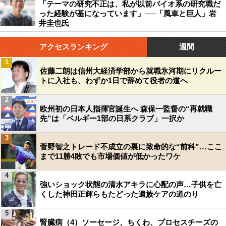
「テーマの研究不正は、私が以前バイオ系の研究職だ
った経験が基になっています」──「風車と巨人」岩
井圭也氏
アクセスランキング
週間
1
佐藤二朗は信州大経済学部から就職氷河期にリクルー
トに入社も、わずか1日で辞めて役者の道へ
2
欧州初の日本人指揮官誕生へ 森保一監督の“再就職
先”は「ベルギー1部の日系クラブ」一択か
3
菅野智之トレード不成立の裏に致命的な“前科”…ここ
まで11勝4敗でも市場価値が低かったワケ
4
強いショック状態の清水アキラに心配の声…子供を亡
くした神田正輝らもたどった遺族ケアの道のり
5
腎臓病（4）ソーセージ、ちくわ、プロセスチーズの