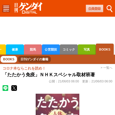
ー
健康
競馬
公営競技
コミック
写真
BOOKS
ボートレース
競輪
オートレース
BOOKS
日刊ゲンダイの書籍
> 一覧へ
コロナ本ならこれを読め！
「たたかう免疫」ＮＨＫスペシャル取材班著
公開：
21/06/03 06:00
更新：
21/06/03 06:00