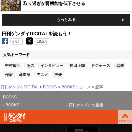
取り過ぎが腎機能を低下させる
もっとみる
日刊ゲンダイDIGITALを読もう！
6.6万
18.5万
人気キーワード
中村敬斗
あの
インタビュー
神田正輝
ドジャース
恋愛
作家
竜星涼
アニメ
声優
日刊ゲンダイDIGITAL
BOOKS
BOOKSニュース
記事
BOOKS
BOOKS
日刊ゲンダイの書籍