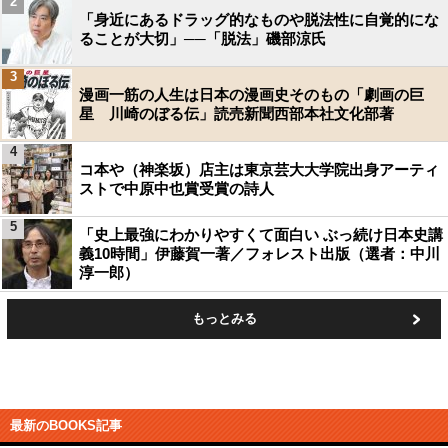
2
「身近にあるドラッグ的なものや脱法性に自覚的にな
ることが大切」──「脱法」磯部涼氏
3
漫画一筋の人生は日本の漫画史そのもの「劇画の巨
星 川崎のぼる伝」読売新聞西部本社文化部著
4
コ本や（神楽坂）店主は東京芸大大学院出身アーティ
ストで中原中也賞受賞の詩人
5
「史上最強にわかりやすくて面白い ぶっ続け日本史講
義10時間」伊藤賀一著／フォレスト出版（選者：中川
淳一郎）
もっとみる
最新のBOOKS記事