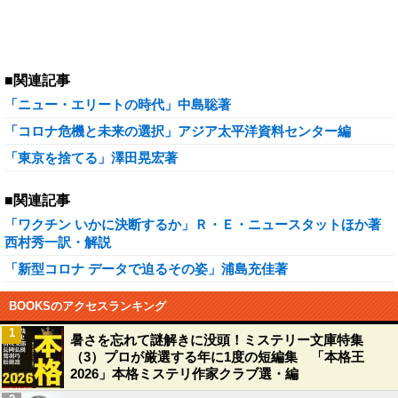
■関連記事
「ニュー・エリートの時代」中島聡著
「コロナ危機と未来の選択」アジア太平洋資料センター編
「東京を捨てる」澤田晃宏著
■関連記事
「ワクチン いかに決断するか」Ｒ・Ｅ・ニュースタットほか著
西村秀一訳・解説
「新型コロナ データで迫るその姿」浦島充佳著
BOOKSのアクセスランキング
1
暑さを忘れて謎解きに没頭！ミステリー文庫特集
（3）プロが厳選する年に1度の短編集 「本格王
2026」本格ミステリ作家クラブ選・編