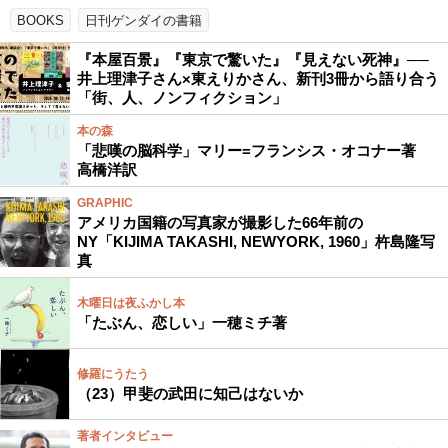
BOOKS
日刊ゲンダイの書籍
『本屋百景』『東京で驚いた』『見えない死神』──
井上理津子さん×東えりかさん、新刊3冊から語り合う
「街、人、ノンフィクション」
本の森
「悲嘆の脳科学」マリー=フランシス・オコナー著
高橋洋訳
GRAPHIC
アメリカ国籍の写真家が撮影した66年前の
NY「KIJIMA TAKASHI, NEWYORK, 1960」杵島隆写
真
木曜日は夜ふかし本
「たぶん、恋しい」一穂ミチ著
修羅にうたう
（23）甲斐の武田に知己はないか
著者インタビュー