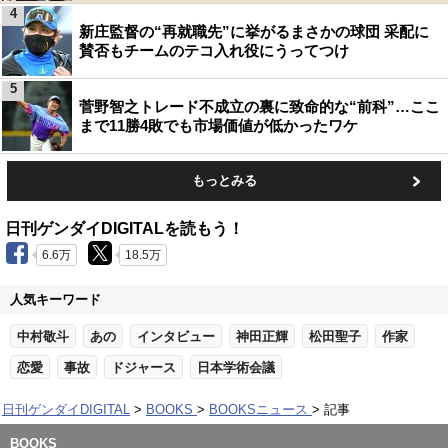
4
新庄監督の“再就職先”に挙がるまさかの球団 采配に
賛否もチームのテコ入れ役にうってつけ
5
菅野智之トレード不成立の裏に致命的な“前科”…ここ
まで11勝4敗でも市場価値が低かったワケ
もっとみる
日刊ゲンダイDIGITALを読もう！
6.6万
18.5万
人気キーワード
中村敬斗
あの
インタビュー
神田正輝
松田聖子
作家
恋愛
事故
ドジャース
日本学術会議
日刊ゲンダイDIGITAL
BOOKS
BOOKSニュース
記事
BOOKS