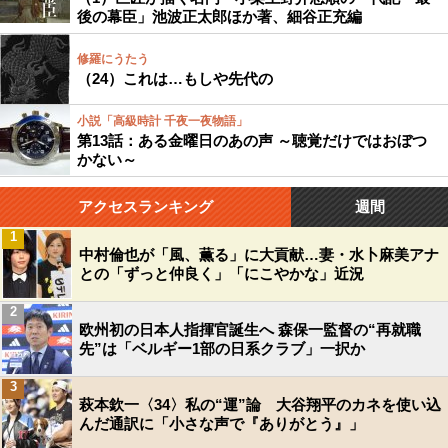
後の幕臣」池波正太郎ほか著、細谷正充編
修羅にうたう
（24）これは…もしや先代の
小説「高級時計 千夜一夜物語」
第13話：ある金曜日のあの声 ～聴覚だけではおぼつ
かない～
アクセスランキング
週間
1
中村倫也が「風、薫る」に大貢献…妻・水卜麻美アナ
との「ずっと仲良く」「にこやかな」近況
2
欧州初の日本人指揮官誕生へ 森保一監督の“再就職
先”は「ベルギー1部の日系クラブ」一択か
3
萩本欽一〈34〉私の“運”論 大谷翔平のカネを使い込
んだ通訳に「小さな声で『ありがとう』」