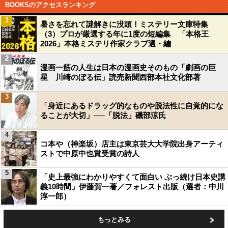
BOOKSのアクセスランキング
1
暑さを忘れて謎解きに没頭！ミステリー文庫特集
（3）プロが厳選する年に1度の短編集 「本格王
2026」本格ミステリ作家クラブ選・編
2
漫画一筋の人生は日本の漫画史そのもの「劇画の巨
星 川崎のぼる伝」読売新聞西部本社文化部著
3
「身近にあるドラッグ的なものや脱法性に自覚的にな
ることが大切」──「脱法」磯部涼氏
4
コ本や（神楽坂）店主は東京芸大大学院出身アーティ
ストで中原中也賞受賞の詩人
5
「史上最強にわかりやすくて面白い ぶっ続け日本史講
義10時間」伊藤賀一著／フォレスト出版（選者：中川
淳一郎）
もっとみる