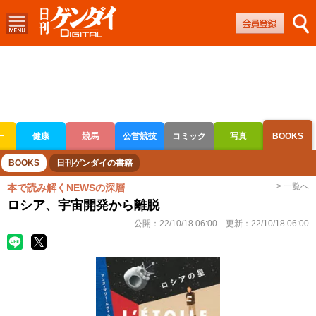
ー
健康
競馬
公営競技
コミック
写真
BOOKS
ボートレース
競輪
オートレース
BOOKS
日刊ゲンダイの書籍
> 一覧へ
本で読み解くNEWSの深層
ロシア、宇宙開発から離脱
公開：
22/10/18 06:00
更新：
22/10/18 06:00