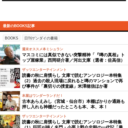
最新のBOOKS記事
BOOKS
日刊ゲンダイの書籍
週末オススメ本ミシュラン
マスコミには真似できない突撃精神「『噂の真相』ト
ップ屋稼業」西岡研介著／河出文庫（選者：佐高信）
ザッツエンターテインメント
読書の秋に肩慣らし 文庫で読むアンソロジー本特集
（2）過去の殺人現場に戻れると噂のマンションで再
び事件が「裏切りの捜査線」米澤穂信ほか著
本屋はワンダーランドだ！
古本あらえみし（宮城・仙台市）本棚ばかりか通路も
押し入れも神棚だったところも本、本、本！
ザッツエンターテインメント
読書の秋に肩慣らし 文庫で読むアンソロジー本特集
（1）巨匠が描く名門・小栗上野介忠順の一代記「最