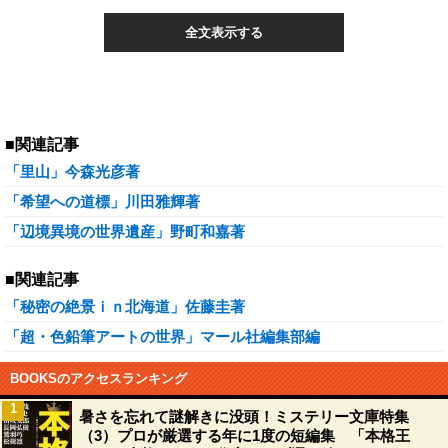
全文表示する
■関連記事
「里山」今森光彦著
「希望への道標」川田雅輝著
「辺境異境の世界遺産」野町和嘉著
■関連記事
「秘密の絶景ｉｎ北海道」佐藤圭著
「超・色鉛筆アートの世界」マール社編集部編
BOOKSのアクセスランキング
1
暑さを忘れて謎解きに没頭！ミステリー文庫特集
（3）プロが厳選する年に1度の短編集 「本格王