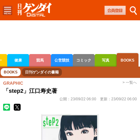
ー
健康
競馬
公営競技
コミック
写真
BOOKS
ボートレース
競輪
オートレース
BOOKS
日刊ゲンダイの書籍
> 一覧へ
GRAPHIC
「step2」江口寿史著
公開：
23/09/22 06:00
更新：
23/09/22 06:00