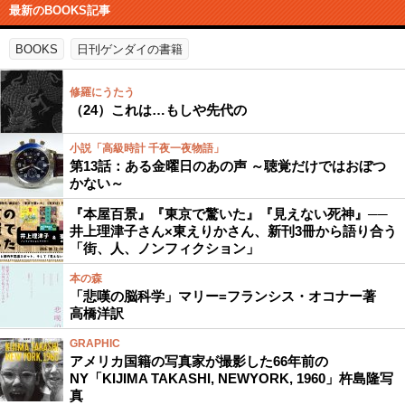
最新のBOOKS記事
BOOKS
日刊ゲンダイの書籍
修羅にうたう
（24）これは…もしや先代の
小説「高級時計 千夜一夜物語」
第13話：ある金曜日のあの声 ～聴覚だけではおぼつ
かない～
『本屋百景』『東京で驚いた』『見えない死神』──
井上理津子さん×東えりかさん、新刊3冊から語り合う
「街、人、ノンフィクション」
本の森
「悲嘆の脳科学」マリー=フランシス・オコナー著
高橋洋訳
GRAPHIC
アメリカ国籍の写真家が撮影した66年前の
NY「KIJIMA TAKASHI, NEWYORK, 1960」杵島隆写
真