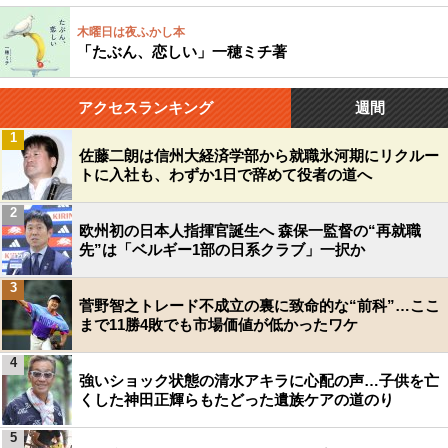
木曜日は夜ふかし本
「たぶん、恋しい」一穂ミチ著
アクセスランキング
週間
1
佐藤二朗は信州大経済学部から就職氷河期にリクルー
トに入社も、わずか1日で辞めて役者の道へ
2
欧州初の日本人指揮官誕生へ 森保一監督の“再就職
先”は「ベルギー1部の日系クラブ」一択か
3
菅野智之トレード不成立の裏に致命的な“前科”…ここ
まで11勝4敗でも市場価値が低かったワケ
4
強いショック状態の清水アキラに心配の声…子供を亡
くした神田正輝らもたどった遺族ケアの道のり
5