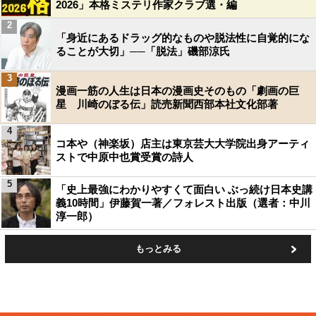
2026」本格ミステリ作家クラブ選・編
2
「身近にあるドラッグ的なものや脱法性に自覚的にな
ることが大切」──「脱法」磯部涼氏
3
漫画一筋の人生は日本の漫画史そのもの「劇画の巨
星 川崎のぼる伝」読売新聞西部本社文化部著
4
コ本や（神楽坂）店主は東京芸大大学院出身アーティ
ストで中原中也賞受賞の詩人
5
「史上最強にわかりやすくて面白い ぶっ続け日本史講
義10時間」伊藤賀一著／フォレスト出版（選者：中川
淳一郎）
もっとみる