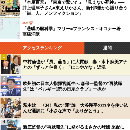
『本屋百景』『東京で驚いた』『見えない死神』──
井上理津子さん×東えりかさん、新刊3冊から語り合う
「街、人、ノンフィクション」
本の森
「悲嘆の脳科学」マリー=フランシス・オコナー著
高橋洋訳
アクセスランキング
週間
1
中村倫也が「風、薫る」に大貢献…妻・水卜麻美アナ
との「ずっと仲良く」「にこやかな」近況
2
欧州初の日本人指揮官誕生へ 森保一監督の“再就職
先”は「ベルギー1部の日系クラブ」一択か
3
萩本欽一〈34〉私の“運”論 大谷翔平のカネを使い込
んだ通訳に「小さな声で『ありがとう』」
4
新庄監督の“再就職先”に挙がるまさかの球団 采配に