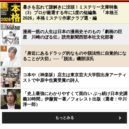
1
暑さを忘れて謎解きに没頭！ミステリー文庫特集
（3）プロが厳選する年に1度の短編集 「本格王
2026」本格ミステリ作家クラブ選・編
2
漫画一筋の人生は日本の漫画史そのもの「劇画の巨
星 川崎のぼる伝」読売新聞西部本社文化部著
3
「身近にあるドラッグ的なものや脱法性に自覚的にな
ることが大切」──「脱法」磯部涼氏
4
コ本や（神楽坂）店主は東京芸大大学院出身アーティ
ストで中原中也賞受賞の詩人
5
「史上最強にわかりやすくて面白い ぶっ続け日本史講
義10時間」伊藤賀一著／フォレスト出版（選者：中川
淳一郎）
もっとみる