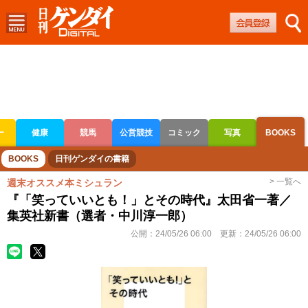
ー
健康
競馬
公営競技
コミック
写真
BOOKS
ボートレース
競輪
オートレース
BOOKS
日刊ゲンダイの書籍
> 一覧へ
週末オススメ本ミシュラン
『「笑っていいとも！」とその時代』太田省一著／
集英社新書（選者・中川淳一郎）
公開：
24/05/26 06:00
更新：
24/05/26 06:00