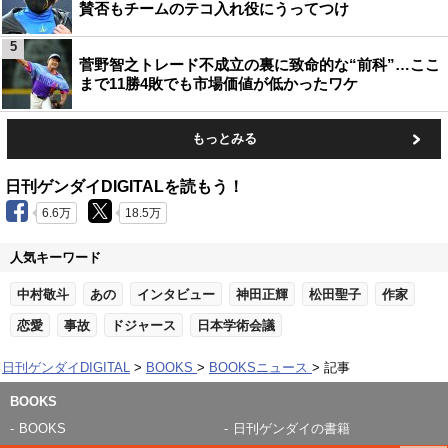
賛否もチームのテコ入れ役にうってつけ
5
菅野智之トレード不成立の裏に致命的な“前科”…ここ
まで11勝4敗でも市場価値が低かったワケ
もっとみる
日刊ゲンダイDIGITALを読もう！
6.6万
18.5万
人気キーワード
中村敬斗
あの
インタビュー
神田正輝
松田聖子
作家
恋愛
事故
ドジャース
日本学術会議
日刊ゲンダイDIGITAL
BOOKS
BOOKSニュース
記事
BOOKS
BOOKS
日刊ゲンダイの書籍