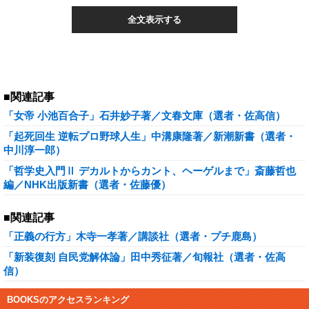
全文表示する
■関連記事
「女帝 小池百合子」石井妙子著／文春文庫（選者・佐高信）
「起死回生 逆転プロ野球人生」中溝康隆著／新潮新書（選者・
中川淳一郎）
「哲学史入門Ⅱ デカルトからカント、ヘーゲルまで」斎藤哲也
編／NHK出版新書（選者・佐藤優）
■関連記事
「正義の行方」木寺一孝著／講談社（選者・プチ鹿島）
「新装復刻 自民党解体論」田中秀征著／旬報社（選者・佐高
信）
BOOKSのアクセスランキング