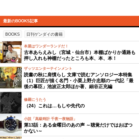
最新のBOOKS記事
BOOKS
日刊ゲンダイの書籍
本屋はワンダーランドだ！
古本あらえみし（宮城・仙台市）本棚ばかりか通路も
押し入れも神棚だったところも本、本、本！
ザッツエンターテインメント
読書の秋に肩慣らし 文庫で読むアンソロジー本特集
（1）巨匠が描く名門・小栗上野介忠順の一代記「最
後の幕臣」池波正太郎ほか著、細谷正充編
修羅にうたう
（24）これは…もしや先代の
小説「高級時計 千夜一夜物語」
第13話：ある金曜日のあの声 ～聴覚だけではおぼつ
かない～