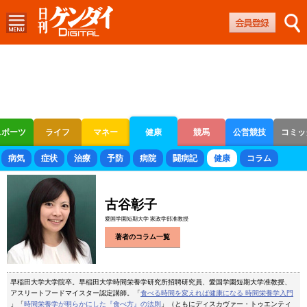
スポーツ
ライフ
マネー
健康
競馬
公営競技
コミッ
ボートレース
競輪
オートレース
病気
症状
治療
予防
病院
闘病記
健康
コラム
古谷彰子
愛国学園短期大学 家政学部准教授
著者のコラム一覧
早稲田大学大学院卒。早稲田大学時間栄養学研究所招聘研究員、愛国学園短期大学准教授、
アスリートフードマイスター認定講師。「
食べる時間を変えれば健康になる 時間栄養学入門
」「
時間栄養学が明らかにした『食べ方』の法則
」（ともにディスカヴァー・トゥエンティ