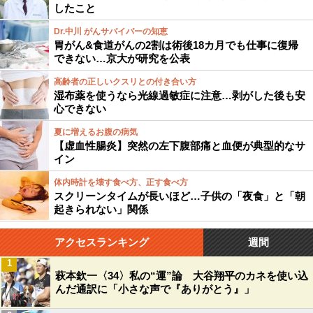
したこと
Dr.中川 がんサバイバーの知恵
胃がん&食道がんの2割は術後18カ月でも仕事に復帰
できない…京大が研究を公表
高齢者の正しいクスリとの付き合い方
湿布薬を使うなら光線過敏症に注意…剥がした後も安
心できない
夏に増えるお腹の病気
【虚血性腸炎】突然の左下腹部痛と血便が典型的なサ
イン
体内時計を壊す食べ方、正す食べ方
スクリーンタイムが長いほど…子供の「夜食」と「朝
起きられない」関係
アクセスランキング
週間
1
萩本欽一〈34〉私の“運”論 大谷翔平のカネを使い込
んだ通訳に「小さな声で『ありがとう』」