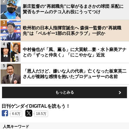
2
新庄監督の“再就職先”に挙がるまさかの球団 采配に
賛否もチームのテコ入れ役にうってつけ
3
欧州初の日本人指揮官誕生へ 森保一監督の“再就職
先”は「ベルギー1部の日系クラブ」一択か
4
中村倫也が「風、薫る」に大貢献…妻・水卜麻美アナ
との「ずっと仲良く」「にこやかな」近況
5
「恩人だけど、嫌いな人の代表」亡くなった板東英二
さんが複雑な感情を抱いたプロデューサーの名前
もっとみる
日刊ゲンダイDIGITALを読もう！
6.6万
18.5万
人気キーワード