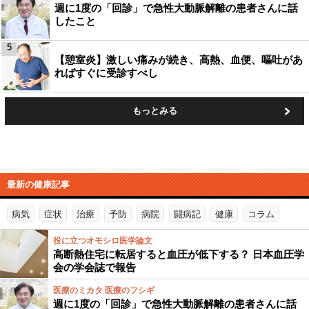
週に1度の「回診」で急性大動脈解離の患者さんに話
したこと
5
【憩室炎】激しい痛みが続き、高熱、血便、嘔吐があ
ればすぐに受診すべし
もっとみる
最新の健康記事
病気
症状
治療
予防
病院
闘病記
健康
コラム
役に立つオモシロ医学論文
高断熱住宅に転居すると血圧が低下する？ 日本血圧学
会の学会誌で報告
医療のミカタ 医療のフシギ
週に1度の「回診」で急性大動脈解離の患者さんに話