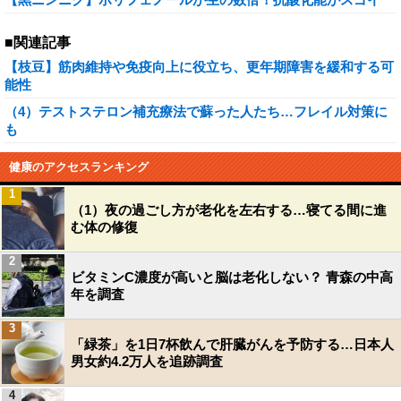
■関連記事
【枝豆】筋肉維持や免疫向上に役立ち、更年期障害を緩和する可
能性
（4）テストステロン補充療法で蘇った人たち…フレイル対策に
も
健康のアクセスランキング
1
（1）夜の過ごし方が老化を左右する…寝てる間に進
む体の修復
2
ビタミンC濃度が高いと脳は老化しない？ 青森の中高
年を調査
3
「緑茶」を1日7杯飲んで肝臓がんを予防する…日本人
男女約4.2万人を追跡調査
4