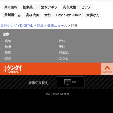
高市首相
板東英二
清水アキラ
高市政権
ピアノ
黄川田仁志
高橋成美
女性
Hey! Say! JUMP
大腸がん
日刊ゲンダイDIGITAL
健康
健康ニュース
記事
健康
病気
症状
治療
予防
病院
闘病記
健康
コラム
表示切り替え
（C）Nikkan Gendai