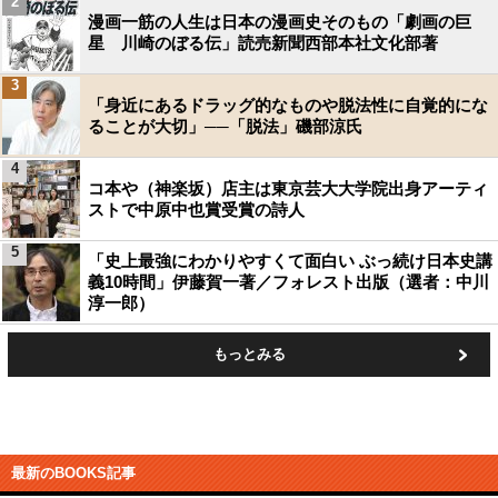
2
漫画一筋の人生は日本の漫画史そのもの「劇画の巨
星 川崎のぼる伝」読売新聞西部本社文化部著
3
「身近にあるドラッグ的なものや脱法性に自覚的にな
ることが大切」──「脱法」磯部涼氏
4
コ本や（神楽坂）店主は東京芸大大学院出身アーティ
ストで中原中也賞受賞の詩人
5
「史上最強にわかりやすくて面白い ぶっ続け日本史講
義10時間」伊藤賀一著／フォレスト出版（選者：中川
淳一郎）
もっとみる
最新のBOOKS記事