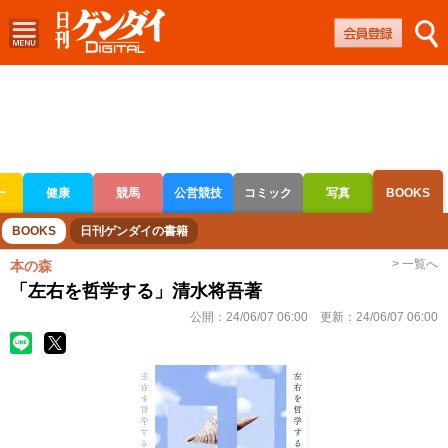
ー
健康
競馬
公営競技
コミック
写真
BOOKS
ボートレース
競輪
オートレース
BOOKS
日刊ゲンダイの書籍
> 一覧へ
本の森
「左右を哲学する」清水将吾著
公開：
24/06/07 06:00
更新：
24/06/07 06:00