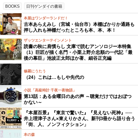
BOOKS
日刊ゲンダイの書籍
本屋はワンダーランドだ！
古本あらえみし（宮城・仙台市）本棚ばかりか通路も
押し入れも神棚だったところも本、本、本！
ザッツエンターテインメント
読書の秋に肩慣らし 文庫で読むアンソロジー本特集
（1）巨匠が描く名門・小栗上野介忠順の一代記「最
後の幕臣」池波正太郎ほか著、細谷正充編
修羅にうたう
（24）これは…もしや先代の
小説「高級時計 千夜一夜物語」
第13話：ある金曜日のあの声 ～聴覚だけではおぼつ
かない～
『本屋百景』『東京で驚いた』『見えない死神』──
井上理津子さん×東えりかさん、新刊3冊から語り合う
「街、人、ノンフィクション」
本の森