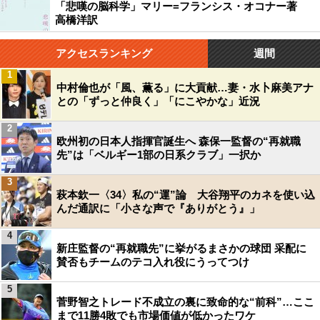
「悲嘆の脳科学」マリー=フランシス・オコナー著
高橋洋訳
アクセスランキング
週間
1
中村倫也が「風、薫る」に大貢献…妻・水卜麻美アナ
との「ずっと仲良く」「にこやかな」近況
2
欧州初の日本人指揮官誕生へ 森保一監督の“再就職
先”は「ベルギー1部の日系クラブ」一択か
3
萩本欽一〈34〉私の“運”論 大谷翔平のカネを使い込
んだ通訳に「小さな声で『ありがとう』」
4
新庄監督の“再就職先”に挙がるまさかの球団 采配に
賛否もチームのテコ入れ役にうってつけ
5
菅野智之トレード不成立の裏に致命的な“前科”…ここ
まで11勝4敗でも市場価値が低かったワケ