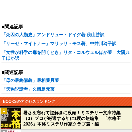
■関連記事
「死因の人類史」アンドリュー・ドイグ著 秋山勝訳
「リーゼ・マイトナー」マリッサ・モス著、中井川玲子訳
「女性が科学の扉を開くとき」リタ・コルウェルほか著 大隅典
子ほか訳
■関連記事
「母の最終講義」最相葉月著
「天狗説話考」久留島元著
BOOKSのアクセスランキング
1
暑さを忘れて謎解きに没頭！ミステリー文庫特集
（3）プロが厳選する年に1度の短編集 「本格王
2026」本格ミステリ作家クラブ選・編