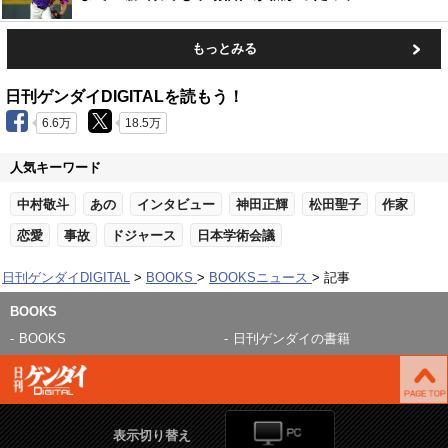
もっとみる
日刊ゲンダイDIGITALを読もう！
6.6万
18.5万
人気キーワード
中村敬斗
あの
インタビュー
神田正輝
松田聖子
作家
恋愛
事故
ドジャース
日本学術会議
日刊ゲンダイDIGITAL
BOOKS
BOOKSニュース
記事
BOOKS
BOOKS
日刊ゲンダイの書籍
表示切り替え