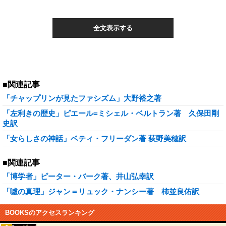
全文表示する
■関連記事
「チャップリンが見たファシズム」大野裕之著
「左利きの歴史」ピエール=ミシェル・ベルトラン著 久保田剛
史訳
「女らしさの神話」ベティ・フリーダン著 荻野美穂訳
■関連記事
「博学者」ピーター・バーク著、井山弘幸訳
「噓の真理」ジャン＝リュック・ナンシー著 柿並良佑訳
BOOKSのアクセスランキング