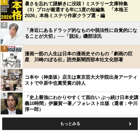
1
暑さを忘れて謎解きに没頭！ミステリー文庫特集
（3）プロが厳選する年に1度の短編集 「本格王
2026」本格ミステリ作家クラブ選・編
2
「身近にあるドラッグ的なものや脱法性に自覚的にな
ることが大切」──「脱法」磯部涼氏
3
漫画一筋の人生は日本の漫画史そのもの「劇画の巨
星 川崎のぼる伝」読売新聞西部本社文化部著
4
コ本や（神楽坂）店主は東京芸大大学院出身アーティ
ストで中原中也賞受賞の詩人
5
「史上最強にわかりやすくて面白い ぶっ続け日本史講
義10時間」伊藤賀一著／フォレスト出版（選者：中川
淳一郎）
もっとみる