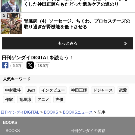
くした神田正輝らもたどった遺族ケアの道のり
5
腎臓病（4）ソーセージ、ちくわ、プロセスチーズの
取り過ぎが腎機能を低下させる
もっとみる
日刊ゲンダイDIGITALを読もう！
6.6万
18.5万
人気キーワード
中村敬斗
あの
インタビュー
神田正輝
ドジャース
恋愛
作家
竜星涼
アニメ
声優
日刊ゲンダイDIGITAL
BOOKS
BOOKSニュース
記事
BOOKS
BOOKS
日刊ゲンダイの書籍