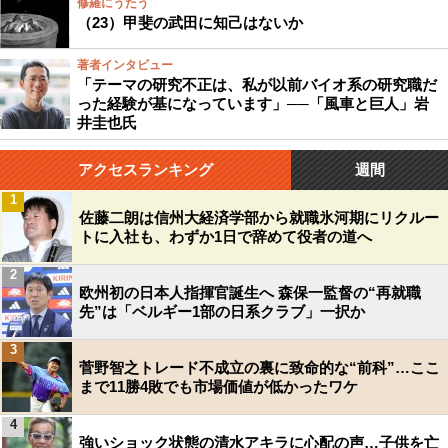
修羅にうたう
（23）甲斐の武田に知己はないか
著者インタビュー
「テーマの研究不正は、私が以前バイオ系の研究職だ
った経験が基になっています」──「風車と巨人」岩
井圭也氏
アクセスランキング
週間
1
佐藤二朗は信州大経済学部から就職氷河期にリクルー
トに入社も、わずか1日で辞めて役者の道へ
2
欧州初の日本人指揮官誕生へ 森保一監督の“再就職
先”は「ベルギー1部の日系クラブ」一択か
3
菅野智之トレード不成立の裏に致命的な“前科”…ここ
まで11勝4敗でも市場価値が低かったワケ
4
強いショック状態の清水アキラに心配の声…子供を亡