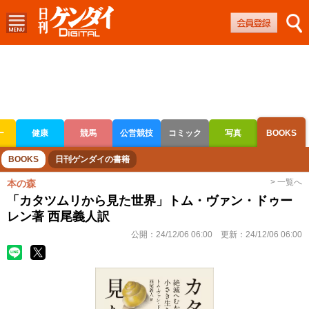
ー
健康
競馬
公営競技
コミック
写真
BOOKS
ボートレース
競輪
オートレース
BOOKS
日刊ゲンダイの書籍
> 一覧へ
本の森
「カタツムリから見た世界」トム・ヴァン・ドゥー
レン著 西尾義人訳
公開：
24/12/06 06:00
更新：
24/12/06 06:00