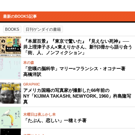
最新のBOOKS記事
BOOKS
日刊ゲンダイの書籍
『本屋百景』『東京で驚いた』『見えない死神』──
井上理津子さん×東えりかさん、新刊3冊から語り合う
「街、人、ノンフィクション」
本の森
「悲嘆の脳科学」マリー=フランシス・オコナー著
高橋洋訳
GRAPHIC
アメリカ国籍の写真家が撮影した66年前の
NY「KIJIMA TAKASHI, NEWYORK, 1960」杵島隆写
真
木曜日は夜ふかし本
「たぶん、恋しい」一穂ミチ著