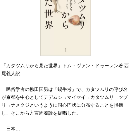
「カタツムリから見た世界」トム・ヴァン・ドゥーレン著 西
尾義人訳
民俗学者の柳田国男は「蝸牛考」で、カタツムリの呼び名
が京都を中心としてデデムシ→マイマイ→カタツムリ→ツブ
リ→ナメクジというように同心円状に分布することを指摘
し、そこから方言周圏論を提唱した。
日本…