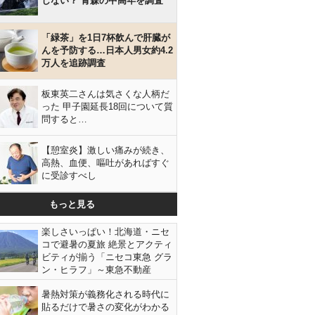
しない？ 青森の中高年を調査
「緑茶」を1日7杯飲んで肝臓が
んを予防する…日本人男女約4.2
万人を追跡調査
板東英二さんは気さくな人柄だ
った 甲子園延長18回について質
問すると…
【憩室炎】激しい痛みが続き、
高熱、血便、嘔吐があればすぐ
に受診すべし
もっと見る
楽しさいっぱい！北海道・ニセ
コで避暑の夏旅 絶景とアクティ
ビティが揃う「ニセコ東急 グラ
ン・ヒラフ」～東急不動産
暑熱対策が義務化される時代に
貼るだけで暑さの変化がわかる