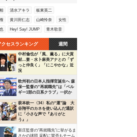
相
清水アキラ
板東英二
権
黄川田仁志
山崎怜奈
女性
也
Hey! Say! JUMP
青木歌音
アクセスランキング
週間
中村倫也が「風、薫る」に大貢
献…妻・水卜麻美アナとの「ず
っと仲良く」「にこやかな」近
況
欧州初の日本人指揮官誕生へ 森
保一監督の“再就職先”は「ベル
ギー1部の日系クラブ」一択か
萩本欽一〈34〉私の“運”論 大
谷翔平のカネを使い込んだ通訳
に「小さな声で『ありがと
う』」
新庄監督の“再就職先”に挙がるま
さかの球団 采配に賛否もチーム