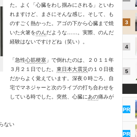
た。よく「心臓をわし掴みにされる」といわ
れますけど、まさにそんな感じ。そして、も
3
のすごく熱かった。アゴの下から心臓まで焼
いた火箸を
のん
だような……。実際、のんだ
経験はないですけどね（笑い）。
4
「急性
心筋梗塞
」で倒れたのは、２０１１年
３月２１日でした。
東日本大震災
の１０日後
5
だからよく覚えています。深夜０時ごろ、自
宅でマネジャーと次のライブの打ち合わせを
している時でした。突然、心臓に
あの
痛みが
PR
らない
PR