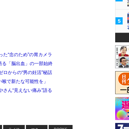
5
った“念のため”の胃カメラ
語る「脳出血」の一部始終
ゼロからの“男の妊活”秘話
い喉で新たな可能性を」
やさん“見えない痛み”語る