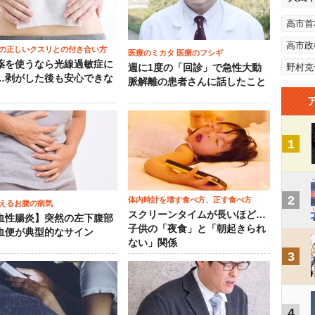
高市首
高市政
の正しいクスリとの付き合い方
医療のミカタ 医療のフシギ
薬を使うなら光線過敏症に
野村克
週に1度の「回診」で急性大動
…剥がした後も安心できな
脈解離の患者さんに話したこと
1
2
体内時計を壊す食べ方、正す食べ方
えるお腹の病気
スクリーンタイムが長いほど…
血性腸炎】突然の左下腹部
子供の「夜食」と「朝起きられ
血便が典型的なサイン
ない」関係
3
4