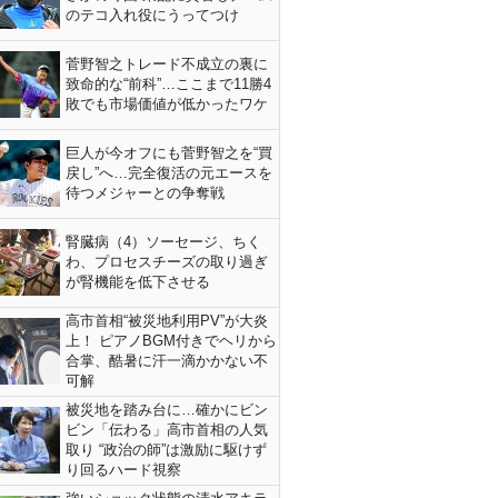
のテコ入れ役にうってつけ
菅野智之トレード不成立の裏に
致命的な“前科”…ここまで11勝4
敗でも市場価値が低かったワケ
巨人が今オフにも菅野智之を“買
戻し”へ…完全復活の元エースを
待つメジャーとの争奪戦
腎臓病（4）ソーセージ、ちく
わ、プロセスチーズの取り過ぎ
が腎機能を低下させる
高市首相“被災地利用PV”が大炎
上！ ピアノBGM付きでヘリから
合掌、酷暑に汗一滴かかない不
可解
被災地を踏み台に…確かにビン
ビン「伝わる」高市首相の人気
取り “政治の師”は激励に駆けず
り回るハード視察