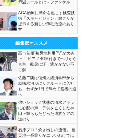
示温シールとは～ファンケル
AGA治療に革命を起こす検査技
術「スキャビジョン」銀クリが
提示する新しい薄毛治療のあり
方
編集部オススメ
高市首相“被災地利用PV”が大炎
上！ ピアノBGM付きでヘリから
合掌、酷暑に汗一滴かかない不
可解
佐藤二朗は信州大経済学部から
就職氷河期にリクルートに入社
も、わずか1日で辞めて役者の道
へ
強いショック状態の清水アキラ
に心配の声…子供を亡くした神
田正輝らもたどった遺族ケアの
道のり
石原プロ「炊き出しの流儀」 被
災地一番乗りがエラいわけでは