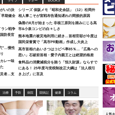
ライフ
マネー
BOOKS
まがいの決
シリーズ 保阪メモ「昭和史余話」（12）松岡外
「早期健全
相人事こそが宣戦布告通知遅れの間接的原因
偽善の8月が始まった 非核三原則を踏みにじる高
イラン戦争
市&小泉コンビの白々しさ
国防長官
熊本地震の被災地利用に続き…首相官邸が今度は
国民栄誉賞で「高市PR動画」作成し大炎上
穴”…慢性
高市首相のあいさつはコピペ率85％…「広島への
り
思い」石破前首相・愛子内親王とは絶望的格差
カレー味
食料品の消費減税分を賄う「恒久財源」ならすで
た
にある！ 25年度与党税制改正大綱は「法人税引
災者…支
き上げ」に言及
治療
予防
病院
闘病記
健康
コラム
人気