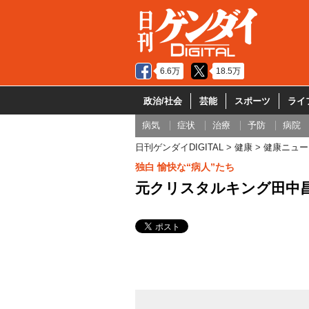
6.6万
18.5万
政治/社会
芸能
スポーツ
ライ
病気
症状
治療
予防
病院
日刊ゲンダイDIGITAL
健康
健康ニュー
独白 愉快な“病人”たち
元クリスタルキング田中昌