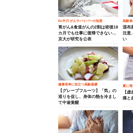
Dr.中川 がんサバイバーの知恵
高齢者
胃がん&食道がんの2割は術後18
湿布
カ月でも仕事に復帰できない…
注意
京大が研究を公表
い
健康長寿に役立つ高齢薬膳
夏に増
【グレープフルーツ】「気」の
【虚
巡りを促し、身体の熱を冷まし
痛と
て中途覚醒