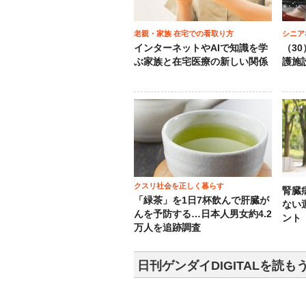
老親・家族 在宅での看取り方
シニア
インターネットやAIで知識を学
（3
ぶ家族と在宅医療の新しい関係
護施
クスリ社会を正しく暮らす
腎臓
「緑茶」を1日7杯飲んで肝臓が
ない
んを予防する…日本人男女約4.2
ント
万人を追跡調査
日刊ゲンダイDIGITALを読も