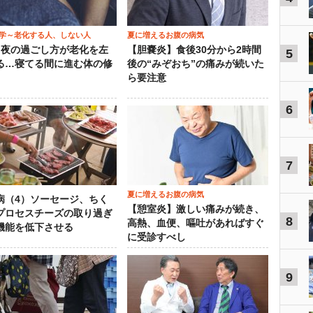
学～老化する人、しない人
夏に増えるお腹の病気
）夜の過ごし方が老化を左
【胆嚢炎】食後30分から2時間
5
る…寝てる間に進む体の修
後の“みぞおち”の痛みが続いた
ら要注意
6
7
夏に増えるお腹の病気
病（4）ソーセージ、ちく
【憩室炎】激しい痛みが続き、
プロセスチーズの取り過ぎ
8
高熱、血便、嘔吐があればすぐ
機能を低下させる
に受診すべし
9