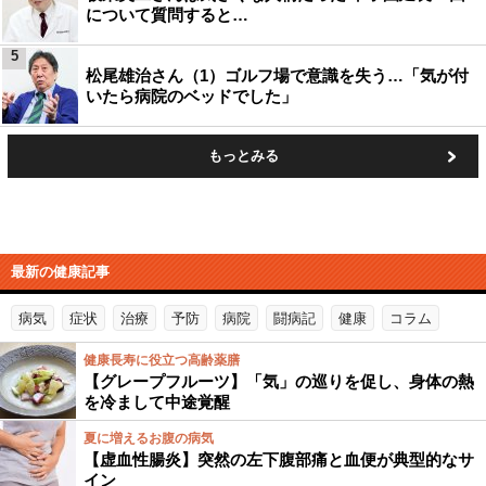
について質問すると…
5
松尾雄治さん（1）ゴルフ場で意識を失う…「気が付
いたら病院のベッドでした」
もっとみる
最新の健康記事
病気
症状
治療
予防
病院
闘病記
健康
コラム
健康長寿に役立つ高齢薬膳
【グレープフルーツ】「気」の巡りを促し、身体の熱
を冷まして中途覚醒
夏に増えるお腹の病気
【虚血性腸炎】突然の左下腹部痛と血便が典型的なサ
イン