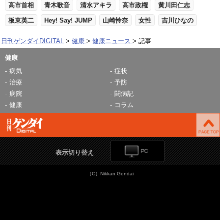
高市首相
青木歌音
清水アキラ
高市政権
黄川田仁志
板東英二
Hey! Say! JUMP
山崎怜奈
女性
吉川ひなの
日刊ゲンダイDIGITAL
健康
健康ニュース
記事
健康
病気
症状
治療
予防
病院
闘病記
健康
コラム
表示切り替え
（C）Nikkan Gendai