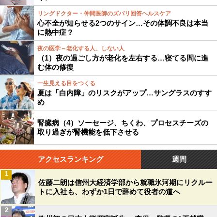
リングドクター・仲間医師のズバリ回答ヘルスケア
心不全が知らせる2つのサイン…その体調不良は本当
に熱中症？
夜の医学～老化する人、しない人
（1）夜の過ごし方が老化を左右する…寝てる間に進
む体の修復
一生見える目をつくる
夏は「白内障」のリスクがアップ…サングラスのすす
め
腎臓病（4）ソーセージ、ちくわ、プロセスチーズの
取り過ぎが腎機能を低下させる
アクセスランキング
週間
1
佐藤二朗は信州大経済学部から就職氷河期にリクルー
トに入社も、わずか1日で辞めて役者の道へ
2