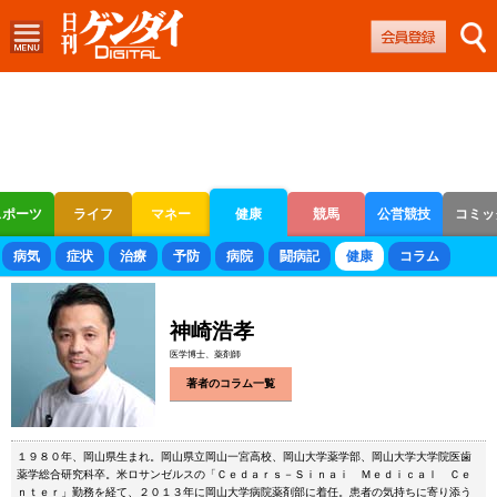
スポーツ
ライフ
マネー
健康
競馬
公営競技
コミッ
ボートレース
競輪
オートレース
病気
症状
治療
予防
病院
闘病記
健康
コラム
神崎浩孝
医学博士、薬剤師
著者のコラム一覧
１９８０年、岡山県生まれ。岡山県立岡山一宮高校、岡山大学薬学部、岡山大学大学院医歯
薬学総合研究科卒。米ロサンゼルスの「Ｃｅｄａｒｓ－Ｓｉｎａｉ Ｍｅｄｉｃａｌ Ｃｅ
ｎｔｅｒ」勤務を経て、２０１３年に岡山大学病院薬剤部に着任。患者の気持ちに寄り添う