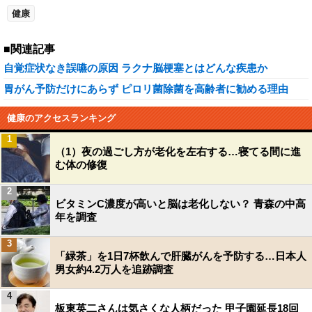
健康
■関連記事
自覚症状なき誤嚥の原因 ラクナ脳梗塞とはどんな疾患か
胃がん予防だけにあらず ピロリ菌除菌を高齢者に勧める理由
健康のアクセスランキング
1
（1）夜の過ごし方が老化を左右する…寝てる間に進
む体の修復
2
ビタミンC濃度が高いと脳は老化しない？ 青森の中高
年を調査
3
「緑茶」を1日7杯飲んで肝臓がんを予防する…日本人
男女約4.2万人を追跡調査
4
板東英二さんは気さくな人柄だった 甲子園延長18回