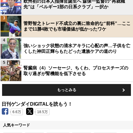
欧州初の日本人指揮官誕生へ 森保一監督の“再就職
先”は「ベルギー1部の日系クラブ」一択か
3
菅野智之トレード不成立の裏に致命的な“前科”…ここ
まで11勝4敗でも市場価値が低かったワケ
4
強いショック状態の清水アキラに心配の声…子供を亡
くした神田正輝らもたどった遺族ケアの道のり
5
腎臓病（4）ソーセージ、ちくわ、プロセスチーズの
取り過ぎが腎機能を低下させる
もっとみる
日刊ゲンダイDIGITALを読もう！
6.6万
18.5万
人気キーワード