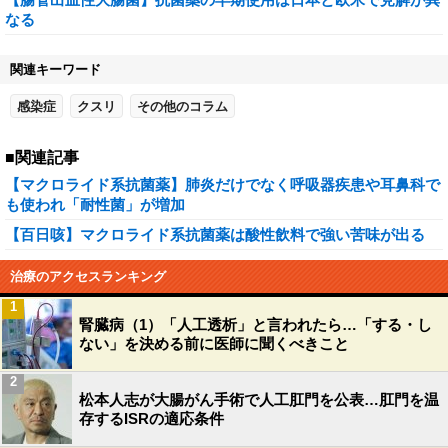
なる
関連キーワード
感染症
クスリ
その他のコラム
■関連記事
【マクロライド系抗菌薬】肺炎だけでなく呼吸器疾患や耳鼻科で
も使われ「耐性菌」が増加
【百日咳】マクロライド系抗菌薬は酸性飲料で強い苦味が出る
治療のアクセスランキング
1
腎臓病（1）「人工透析」と言われたら…「する・し
ない」を決める前に医師に聞くべきこと
2
松本人志が大腸がん手術で人工肛門を公表…肛門を温
存するISRの適応条件