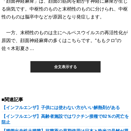
「顔面神経麻痺」は、顔面の筋肉を動かす神経に麻痺が生じ
る病気です。中枢性のものと末梢性のものに分けられ、中枢
性のものは脳卒中などが原因となり発症します。
一方、末梢性のものは主にヘルペスウイルスの再活性化が
原因で、顔面神経麻痺の多くはこちらです。“ももクロ”の
佐々木彩夏さ…
全文表示する
■関連記事
【インフルエンザ】子供には使わない方がいい解熱剤がある
【インフルエンザ】高齢者施設ではワクチン接種で82％の死亡を
阻止
【腸管出血性大腸菌】抗菌薬の早期使用は日本と欧米で見解が異