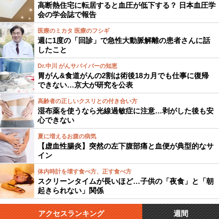
高断熱住宅に転居すると血圧が低下する？ 日本血圧学
会の学会誌で報告
医療のミカタ 医療のフシギ
週に1度の「回診」で急性大動脈解離の患者さんに話
したこと
Dr.中川 がんサバイバーの知恵
胃がん&食道がんの2割は術後18カ月でも仕事に復帰
できない…京大が研究を公表
高齢者の正しいクスリとの付き合い方
湿布薬を使うなら光線過敏症に注意…剥がした後も安
心できない
夏に増えるお腹の病気
【虚血性腸炎】突然の左下腹部痛と血便が典型的なサ
イン
体内時計を壊す食べ方、正す食べ方
スクリーンタイムが長いほど…子供の「夜食」と「朝
起きられない」関係
アクセスランキング
週間