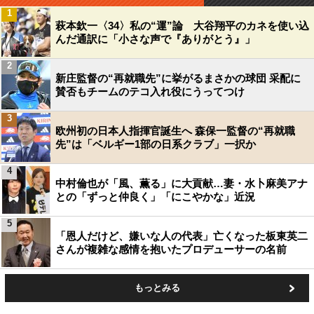
1
萩本欽一〈34〉私の“運”論 大谷翔平のカネを使い込
んだ通訳に「小さな声で『ありがとう』」
2
新庄監督の“再就職先”に挙がるまさかの球団 采配に
賛否もチームのテコ入れ役にうってつけ
3
欧州初の日本人指揮官誕生へ 森保一監督の“再就職
先”は「ベルギー1部の日系クラブ」一択か
4
中村倫也が「風、薫る」に大貢献…妻・水卜麻美アナ
との「ずっと仲良く」「にこやかな」近況
5
「恩人だけど、嫌いな人の代表」亡くなった板東英二
さんが複雑な感情を抱いたプロデューサーの名前
もっとみる