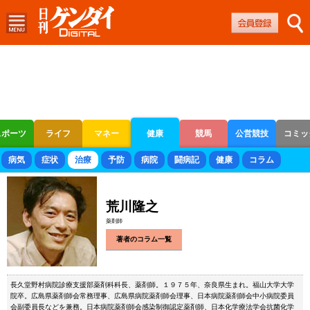
スポーツ
ライフ
マネー
健康
競馬
公営競技
コミッ
ボートレース
競輪
オートレース
病気
症状
治療
予防
病院
闘病記
健康
コラム
荒川隆之
薬剤師
著者のコラム一覧
長久堂野村病院診療支援部薬剤科科長、薬剤師。１９７５年、奈良県生まれ。福山大学大学
院卒。広島県薬剤師会常務理事、広島県病院薬剤師会理事、日本病院薬剤師会中小病院委員
会副委員長などを兼務。日本病院薬剤師会感染制御認定薬剤師、日本化学療法学会抗菌化学