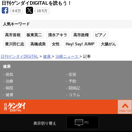
日刊ゲンダイDIGITALを読もう！
6.6万
18.5万
人気キーワード
高市首相
板東英二
清水アキラ
高市政権
ピアノ
黄川田仁志
高橋成美
女性
Hey! Say! JUMP
大腸がん
日刊ゲンダイDIGITAL
健康
治療ニュース
記事
健康
病気
症状
治療
予防
病院
闘病記
健康
コラム
表示切り替え