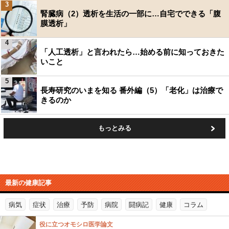
3
腎臓病（2）透析を生活の一部に…自宅でできる「腹
膜透析」
4
「人工透析」と言われたら…始める前に知っておきた
いこと
5
長寿研究のいまを知る 番外編（5）「老化」は治療で
きるのか
もっとみる
最新の健康記事
病気
症状
治療
予防
病院
闘病記
健康
コラム
役に立つオモシロ医学論文