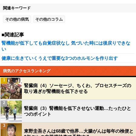
関連キーワード
その他の病気
その他のコラム
■関連記事
腎機能が低下しても自覚症状なし 気づいた時には後戻りできな
い
健康に生きていくうえで重要な3つのホルモンを作り出す
病気のアクセスランキング
1
腎臓病（4）ソーセージ、ちくわ、プロセスチーズの
取り過ぎが腎機能を低下させる
2
腎臓病（3）腎機能を低下させない運動…たったひと
つのポイント
3
東野圭吾さんは68歳で他界…大腸がんは毎年の検便と