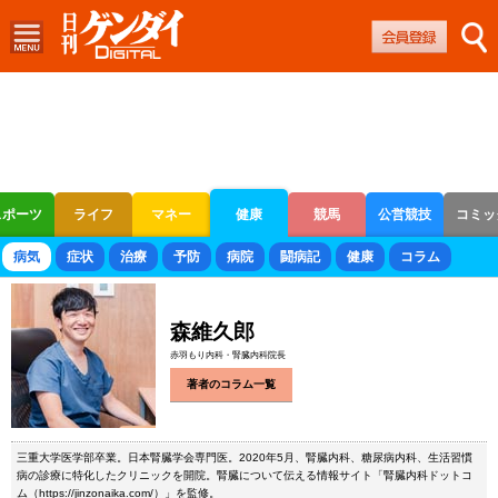
スポーツ
ライフ
マネー
健康
競馬
公営競技
コミッ
ボートレース
競輪
オートレース
病気
症状
治療
予防
病院
闘病記
健康
コラム
森維久郎
赤羽もり内科・腎臓内科院長
著者のコラム一覧
三重大学医学部卒業。日本腎臓学会専門医。2020年5月、腎臓内科、糖尿病内科、生活習慣
病の診療に特化したクリニックを開院。腎臓について伝える情報サイト「腎臓内科ドットコ
ム（https://jinzonaika.com/）」を監修。