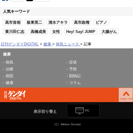
人気キーワード
高市首相
板東英二
清水アキラ
高市政権
ピアノ
黄川田仁志
高橋成美
女性
Hey! Say! JUMP
大腸がん
日刊ゲンダイDIGITAL
健康
病気ニュース
記事
健康
病気
症状
治療
予防
病院
闘病記
健康
コラム
表示切り替え
（C）Nikkan Gendai