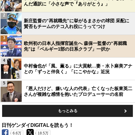
んだ通訳に「小さな声で『ありがとう』」
2
新庄監督の“再就職先”に挙がるまさかの球団 采配に
賛否もチームのテコ入れ役にうってつけ
3
欧州初の日本人指揮官誕生へ 森保一監督の“再就職
先”は「ベルギー1部の日系クラブ」一択か
4
中村倫也が「風、薫る」に大貢献…妻・水卜麻美アナ
との「ずっと仲良く」「にこやかな」近況
5
「恩人だけど、嫌いな人の代表」亡くなった板東英二
さんが複雑な感情を抱いたプロデューサーの名前
もっとみる
日刊ゲンダイDIGITALを読もう！
6.6万
18.5万