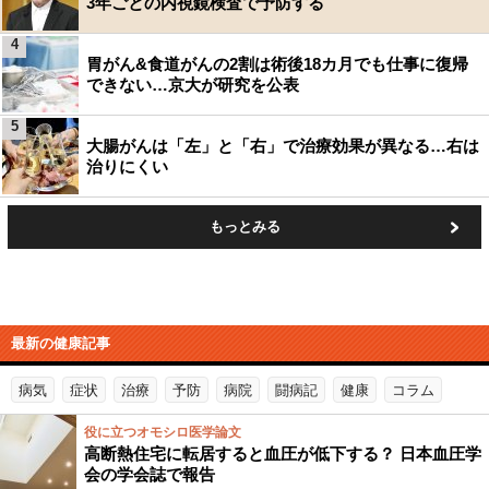
3年ごとの内視鏡検査で予防する
4
胃がん&食道がんの2割は術後18カ月でも仕事に復帰
できない…京大が研究を公表
5
大腸がんは「左」と「右」で治療効果が異なる…右は
治りにくい
もっとみる
最新の健康記事
病気
症状
治療
予防
病院
闘病記
健康
コラム
役に立つオモシロ医学論文
高断熱住宅に転居すると血圧が低下する？ 日本血圧学
会の学会誌で報告