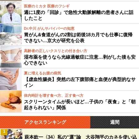
医療のミカタ 医療のフシギ
週に1度の「回診」で急性大動脈解離の患者さんに話
したこと
Dr.中川 がんサバイバーの知恵
胃がん&食道がんの2割は術後18カ月でも仕事に復帰
できない…京大が研究を公表
高齢者の正しいクスリとの付き合い方
湿布薬を使うなら光線過敏症に注意…剥がした後も安
心できない
夏に増えるお腹の病気
【虚血性腸炎】突然の左下腹部痛と血便が典型的なサ
イン
体内時計を壊す食べ方、正す食べ方
スクリーンタイムが長いほど…子供の「夜食」と「朝
起きられない」関係
アクセスランキング
週間
1
萩本欽一〈34〉私の“運”論 大谷翔平のカネを使い込