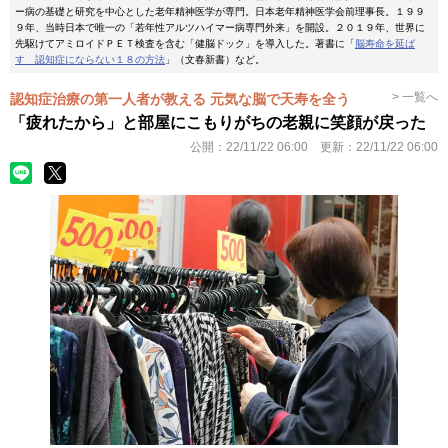
ー病の基礎と研究を中心とした老年精神医学が専門。日本老年精神医学会前理事長。１９９
９年、当時日本で唯一の「若年性アルツハイマー病専門外来」を開設。２０１９年、世界に
先駆けてアミロイドＰＥＴ検査を含む「健脳ドック」を導入した。著書に「
脳寿命を延ば
す 認知症にならない１８の方法
」（文春新書）など。
> 一覧へ
認知症治療の第一人者が教える 元気な脳で天寿を全う
「疲れたから」と部屋にこもりがちの老親に笑顔が戻った
公開：
22/11/22 06:00
更新：
22/11/22 06:00