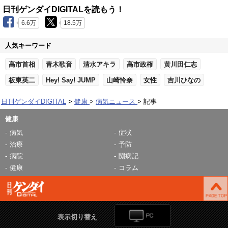
日刊ゲンダイDIGITALを読もう！
6.6万
18.5万
人気キーワード
高市首相
青木歌音
清水アキラ
高市政権
黄川田仁志
板東英二
Hey! Say! JUMP
山崎怜奈
女性
吉川ひなの
日刊ゲンダイDIGITAL
健康
病気ニュース
記事
健康
病気
症状
治療
予防
病院
闘病記
健康
コラム
表示切り替え