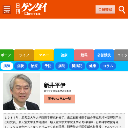
スポーツ
ライフ
マネー
健康
競馬
公営競技
コミッ
ボートレース
競輪
オートレース
病気
症状
治療
予防
病院
闘病記
健康
コラム
新井平伊
順天堂大学医学部名誉教授
著者のコラム一覧
１９８４年、順天堂大学大学院医学研究科修了。東京都精神医学総合研究所精神薬理部門主
任研究員、順天堂大学医学部講師、順天堂大学大学院医学研究科精神・行動科学教授を経
て、２０１９年からアルツクリニック東京院長。順天堂大学医学部名誉教授。アルツハイマ