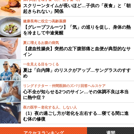
スクリーンタイムが長いほど…子供の「夜食」と「朝
起きられない」関係
健康長寿に役立つ高齢薬膳
【グレープフルーツ】「気」の巡りを促し、身体の熱
を冷まして中途覚醒
夏に増えるお腹の病気
【虚血性腸炎】突然の左下腹部痛と血便が典型的なサ
イン
一生見える目をつくる
夏は「白内障」のリスクがアップ…サングラスのすす
め
リングドクター・仲間医師のズバリ回答ヘルスケア
心不全が知らせる2つのサイン…その体調不良は本当
に熱中症？
夜の医学～老化する人、しない人
（1）夜の過ごし方が老化を左右する…寝てる間に進
む体の修復
アクセスランキング
週間