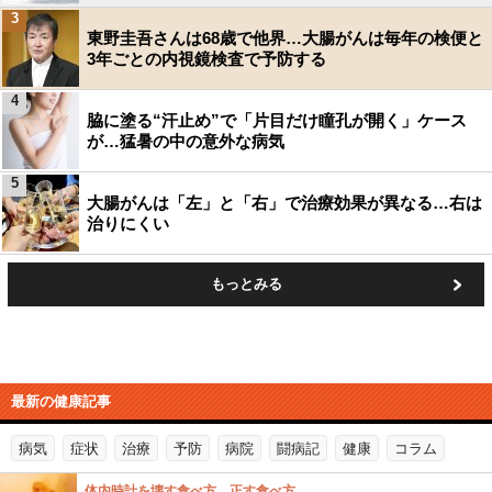
3
東野圭吾さんは68歳で他界…大腸がんは毎年の検便と
3年ごとの内視鏡検査で予防する
4
脇に塗る“汗止め”で「片目だけ瞳孔が開く」ケース
が…猛暑の中の意外な病気
5
大腸がんは「左」と「右」で治療効果が異なる…右は
治りにくい
もっとみる
最新の健康記事
病気
症状
治療
予防
病院
闘病記
健康
コラム
体内時計を壊す食べ方、正す食べ方