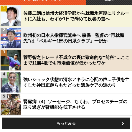
1
佐藤二朗は信州大経済学部から就職氷河期にリクルー
トに入社も、わずか1日で辞めて役者の道へ
2
欧州初の日本人指揮官誕生へ 森保一監督の“再就職
先”は「ベルギー1部の日系クラブ」一択か
3
菅野智之トレード不成立の裏に致命的な“前科”…ここ
まで11勝4敗でも市場価値が低かったワケ
4
強いショック状態の清水アキラに心配の声…子供を亡
くした神田正輝らもたどった遺族ケアの道のり
5
腎臓病（4）ソーセージ、ちくわ、プロセスチーズの
取り過ぎが腎機能を低下させる
もっとみる