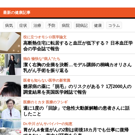
最新の健康記事
病気
症状
治療
予防
病院
闘病記
健康
コラム
役に立つオモシロ医学論文
高断熱住宅に転居すると血圧が低下する？ 日本血圧学
会の学会誌で報告
独白 愉快な“病人”たち
潔く右胸の全摘を決断…モデル講師の桐嶋カオリさん
乳がん手術を振り返る
医者も知らない医学の新常識
糖尿病の薬に「脱毛」のリスクがある？ 1万2000人の
調査結果を英国医学雑誌で報告
医療のミカタ 医療のフシギ
週に1度の「回診」で急性大動脈解離の患者さんに話
したこと
Dr.中川 がんサバイバーの知恵
胃がん&食道がんの2割は術後18カ月でも仕事に復帰