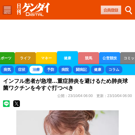
スポーツ
ライフ
マネー
健康
競馬
公営競技
コミッ
ボートレース
競輪
オートレース
病気
症状
治療
予防
病院
闘病記
健康
コラム
インフル患者が急増…重症肺炎を避けるため肺炎球
菌ワクチンを今すぐ打つべき
公開：
23/10/04 06:00
更新：
23/10/04 06:00