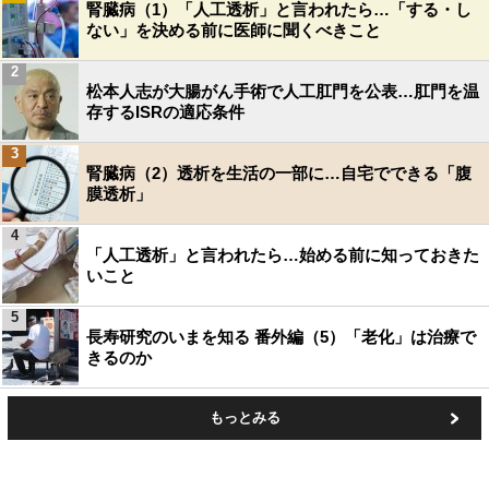
腎臓病（1）「人工透析」と言われたら…「する・し
ない」を決める前に医師に聞くべきこと
2
松本人志が大腸がん手術で人工肛門を公表…肛門を温
存するISRの適応条件
3
腎臓病（2）透析を生活の一部に…自宅でできる「腹
膜透析」
4
「人工透析」と言われたら…始める前に知っておきた
いこと
5
長寿研究のいまを知る 番外編（5）「老化」は治療で
きるのか
もっとみる