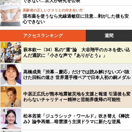
できない…京大が研究を公表
高齢者の正しいクスリとの付き合い方
湿布薬を使うなら光線過敏症に注意…剥がした後も安
心できない
アクセスランキング
週間
1
萩本欽一〈34〉私の“運”論 大谷翔平のカネを使い込
んだ通訳に「小さな声で『ありがとう』」
2
高橋成美「渋幕→慶応」だけでは読み解けないズバ抜
けた回転の速さ 世界選手権ペアで日本人初の銅メダル
3
中居正広氏が熊本地震被災地を支援と報道 引退後も変
わらないチャリティー精神と芸能界復帰の可能性
4
松本若菜「ジュラシック・ワールド」吹き替え《棒読
み》論争再燃…暗雲漂う主演ドラマに新たな逆風