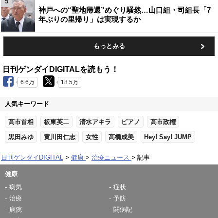
5
神戸への“聖地帰還”めぐり騒然…山口組・司組長「7
年ぶりの里帰り」は実現するか
もっとみる
日刊ゲンダイDIGITALを読もう！
6.6万
18.5万
人気キーワード
高市首相
板東英二
清水アキラ
ピアノ
高市政権
黒田みゆ
黄川田仁志
女性
高橋成美
Hey! Say! JUMP
日刊ゲンダイDIGITAL
健康
治療ニュース
記事
健康
病気
症状
治療
予防
病院
闘病記