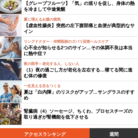
【グレープフルーツ】「気」の巡りを促し、身体の熱
を冷まして中途覚醒
夏に増えるお腹の病気
【虚血性腸炎】突然の左下腹部痛と血便が典型的なサ
イン
リングドクター・仲間医師のズバリ回答ヘルスケア
心不全が知らせる2つのサイン…その体調不良は本当
に熱中症？
夜の医学～老化する人、しない人
（1）夜の過ごし方が老化を左右する…寝てる間に進
む体の修復
一生見える目をつくる
夏は「白内障」のリスクがアップ…サングラスのすす
め
腎臓病（4）ソーセージ、ちくわ、プロセスチーズの
取り過ぎが腎機能を低下させる
アクセスランキング
週間