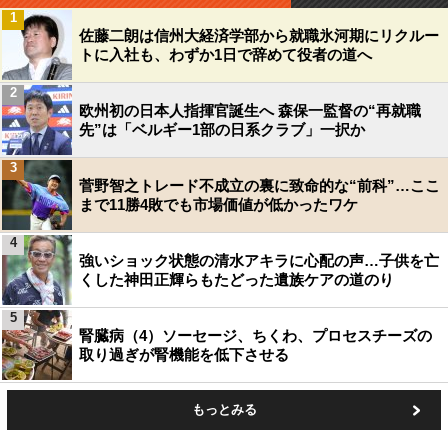
1
佐藤二朗は信州大経済学部から就職氷河期にリクルー
トに入社も、わずか1日で辞めて役者の道へ
2
欧州初の日本人指揮官誕生へ 森保一監督の“再就職
先”は「ベルギー1部の日系クラブ」一択か
3
菅野智之トレード不成立の裏に致命的な“前科”…ここ
まで11勝4敗でも市場価値が低かったワケ
4
強いショック状態の清水アキラに心配の声…子供を亡
くした神田正輝らもたどった遺族ケアの道のり
5
腎臓病（4）ソーセージ、ちくわ、プロセスチーズの
取り過ぎが腎機能を低下させる
もっとみる