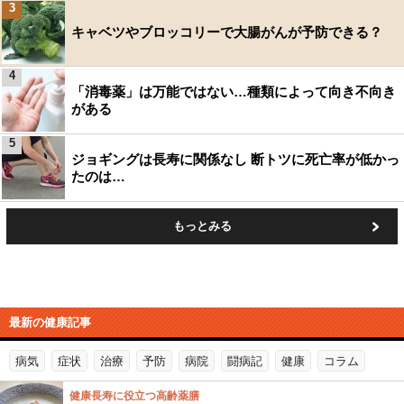
3
キャベツやブロッコリーで大腸がんが予防できる？
4
「消毒薬」は万能ではない…種類によって向き不向き
がある
5
ジョギングは長寿に関係なし 断トツに死亡率が低かっ
たのは…
もっとみる
最新の健康記事
病気
症状
治療
予防
病院
闘病記
健康
コラム
健康長寿に役立つ高齢薬膳