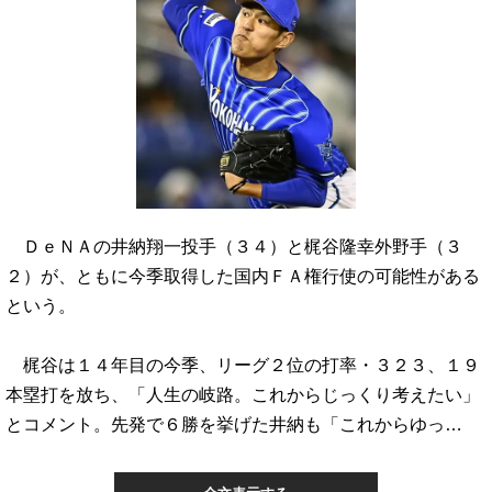
ＤｅＮＡの井納翔一投手（３４）と梶谷隆幸外野手（３
２）が、ともに今季取得した国内ＦＡ権行使の可能性がある
という。
梶谷は１４年目の今季、リーグ２位の打率・３２３、１９
本塁打を放ち、「人生の岐路。これからじっくり考えたい」
とコメント。先発で６勝を挙げた井納も「これからゆっ…