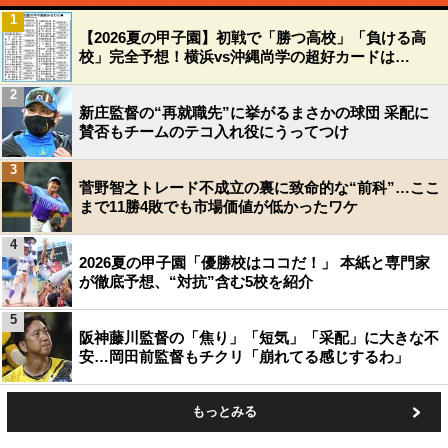
1
【2026夏の甲子園】初戦で「勝つ高校」「負ける高
校」完全予想！横浜vs沖縄尚学の超好カードは…
2
新庄監督の“再就職先”に挙がるまさかの球団 采配に
賛否もチームのテコ入れ役にうってつけ
3
菅野智之トレード不成立の裏に致命的な“前科”…ここ
まで11勝4敗でも市場価値が低かったワケ
4
2026夏の甲子園「優勝校はココだ！」 本紙と専門家
が徹底予想、“対抗”含む5校を紹介
5
阪神藤川監督の「焦り」「短気」「采配」に大きな不
安…岡田前監督もチクリ「崩れてる感じするわ」
もっとみる