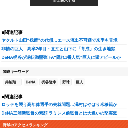
全文表示する
■関連記事
ヤクルト山田“残留”の代償…エース流出不可避で来季も苦境
非情の巨人…高卒2年目・直江と山下に「育成」の生き地獄
DeNA梶谷が逆転満塁弾 FA“隠れ1番人気”巨人に猛アピールか
関連キーワード
井納翔一
DeNA
梶谷隆幸
野球
巨人
■関連記事
ロッテを襲う高年俸選手の去就問題…澤村はやはり米移籍か
DeNA三浦新監督の素顔 ラミレス前監督とは大違いの堅実派
野球のアクセスランキング