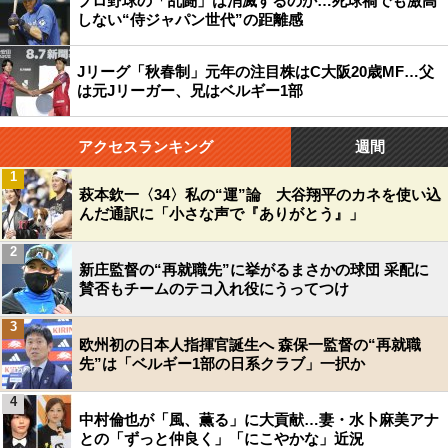
プロ野球の「乱闘」は消滅するのか…死球禍でも激高
しない“侍ジャパン世代”の距離感
Jリーグ「秋春制」元年の注目株はC大阪20歳MF…父
は元Jリーガー、兄はベルギー1部
アクセスランキング
週間
1
萩本欽一〈34〉私の“運”論 大谷翔平のカネを使い込
んだ通訳に「小さな声で『ありがとう』」
2
新庄監督の“再就職先”に挙がるまさかの球団 采配に
賛否もチームのテコ入れ役にうってつけ
3
欧州初の日本人指揮官誕生へ 森保一監督の“再就職
先”は「ベルギー1部の日系クラブ」一択か
4
中村倫也が「風、薫る」に大貢献…妻・水卜麻美アナ
との「ずっと仲良く」「にこやかな」近況