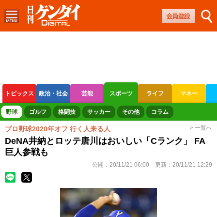
トピックス
政治・社会
芸能
スポーツ
ライフ
マネー
ボートレース
競輪
オートレース
野球
ゴルフ
格闘技
サッカー
その他
コラム
> 一覧へ
プロ野球2020年オフ 行く人来る人
DeNA井納とロッテ唐川はおいしい「Cランク」 FA
巨人参戦も
公開：
20/11/21 06:00
更新：
20/11/21 12:29