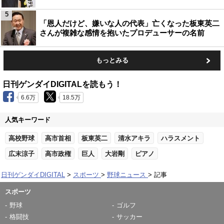
5
「恩人だけど、嫌いな人の代表」亡くなった板東英二
さんが複雑な感情を抱いたプロデューサーの名前
もっとみる
日刊ゲンダイDIGITALを読もう！
6.6万
18.5万
人気キーワード
高校野球
高市首相
板東英二
清水アキラ
ハラスメント
広末涼子
高市政権
巨人
大岩剛
ピアノ
日刊ゲンダイDIGITAL
スポーツ
野球ニュース
記事
スポーツ
野球
ゴルフ
格闘技
サッカー