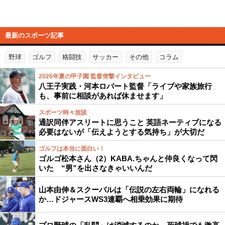
最新のスポーツ記事
野球
ゴルフ
格闘技
サッカー
その他
コラム
2026年夏の甲子園 監督突撃インタビュー
八王子実践・河本ロバート監督「ライブや家族旅行
も、事前に相談があれば休ませます」
スポーツ時々放談
通訳同伴アスリートに思うこと 英語ネーティブになる
必要はないが「伝えようとする気持ち」が大切だ
ゴルフは本当に面白い！
ゴルゴ松本さん（2）KABA.ちゃんと仲良くなって閃
いた “男”を出さなきゃいいんだ
山本由伸＆スクーバルは「伝説の左右両輪」になれる
か…ドジャースWS3連覇へ相乗効果に期待