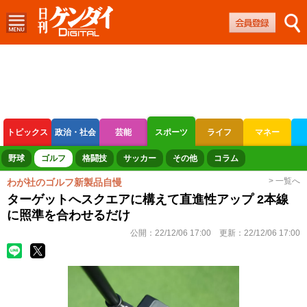
トピックス
政治・社会
芸能
スポーツ
ライフ
マネー
ボートレース
競輪
オートレース
野球
ゴルフ
格闘技
サッカー
その他
コラム
> 一覧へ
わが社のゴルフ新製品自慢
ターゲットへスクエアに構えて直進性アップ 2本線
に照準を合わせるだけ
公開：
22/12/06 17:00
更新：
22/12/06 17:00