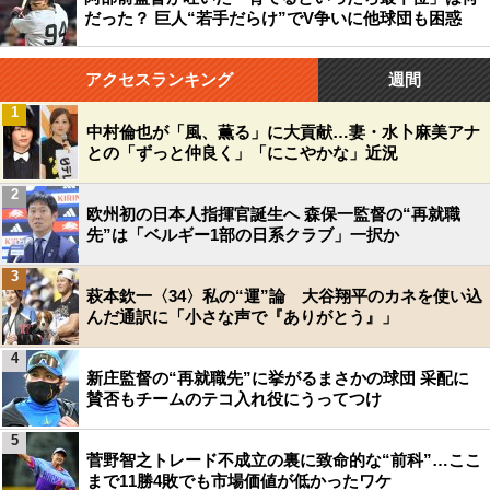
だった？ 巨人“若手だらけ”でV争いに他球団も困惑
アクセスランキング
週間
1
中村倫也が「風、薫る」に大貢献…妻・水卜麻美アナ
との「ずっと仲良く」「にこやかな」近況
2
欧州初の日本人指揮官誕生へ 森保一監督の“再就職
先”は「ベルギー1部の日系クラブ」一択か
3
萩本欽一〈34〉私の“運”論 大谷翔平のカネを使い込
んだ通訳に「小さな声で『ありがとう』」
4
新庄監督の“再就職先”に挙がるまさかの球団 采配に
賛否もチームのテコ入れ役にうってつけ
5
菅野智之トレード不成立の裏に致命的な“前科”…ここ
まで11勝4敗でも市場価値が低かったワケ