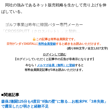
同社の強みであるネット販売戦略を生かして売り上げを伸
ばしている。
ゴルフ事業は昨年に韓国パター専門メーカー
「CROSSPUTT（クロスパット）」と契約…
この記事は有料会員限定です。
日刊ゲンダイDIGITALに
有料会員登録
すると続きをお読みいただけます。
(残り886文字／全文1,027文字)
ログインして読む
【ログインしていただくと記事中の広告が非表示になります】
今なら！
メルマガ会員（無料）に登録
すると
有料会員限定記事が3本お読みいただけます。
■関連記事
森保J激闘125分も4度目“8強の壁”に散る…お粗末PK「3本失敗」
で露呈したひ弱さと経験不足