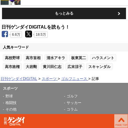
もっとみる
日刊ゲンダイDIGITALを読もう！
6.6万
18.5万
人気キーワード
高校野球
高市首相
清水アキラ
板東英二
ハラスメント
高市政権
大岩剛
黄川田仁志
広末涼子
スキャンダル
日刊ゲンダイDIGITAL
スポーツ
ゴルフニュース
記事
スポーツ
野球
ゴルフ
格闘技
サッカー
その他
コラム