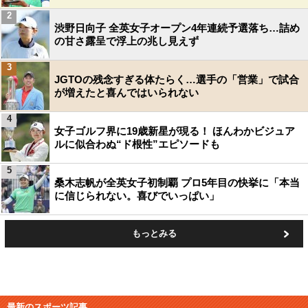
2
渋野日向子 全英女子オープン4年連続予選落ち…詰め
の甘さ露呈で浮上の兆し見えず
3
JGTOの残念すぎる体たらく…選手の「営業」で試合
が増えたと喜んではいられない
4
女子ゴルフ界に19歳新星が現る！ ほんわかビジュア
ルに似合わぬ“ド根性”エピソードも
5
桑木志帆が全英女子初制覇 プロ5年目の快挙に「本当
に信じられない。喜びでいっぱい」
もっとみる
最新のスポーツ記事