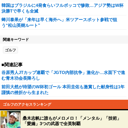
韓国はブラジルに4発食らいフルボッコで惨敗…アジア勢はW杯
決勝Tで早くも全滅
蝉川泰果が「来年は早く海外へ」米ツアースポット参戦で狙
う“松山英樹ルート”
関連キーワード
ゴルフ
■関連記事
谷原秀人JTカップ連覇で「JGTO内部抗争」激化か…水面下で進
む青木功会長降ろし
前田大然が待望のW杯初ゴール 本田圭佑も激賞した献身性は1年
謹慎の挫折から生まれた
ゴルフのアクセスランキング
1
桑木志帆に誰もがメロメロ！「メンタル」「技術」
「愛嬌」3つの武器で全英制覇