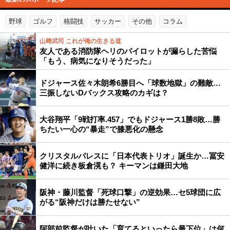
野球
ゴルフ
格闘技
サッカー
その他
コラム
山﨑武司 これが俺の生きる道
友人である消防隊ヘリのパイロットが漏らした苦悩
「もう、病気になりそうだった」
ドジャース佐々木朗希6勝目へ「球数地獄」の難敵…
三振しないDバックス攻略のカギは？
大谷翔平「9戦打率.457」でもドジャース1勝8敗…勝
ちたい一心の“暴走”で膝悪化の懸念
クリスタルパレスに「日本代表トリオ」誕生か…冨安
健洋に続き板倉滉も？ キーマンは鎌田大地
阪神・藤川監督「死球口撃」の逆効果…セ5球団に広
がる“阪神だけは勝たせない”
阿部前監督が吐いた「育てるといったら最下位」は何