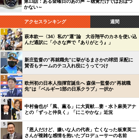
第13話：ある金曜日のあの声 ～聴覚だけではおぼつ
かない～
アクセスランキング
週間
1
萩本欽一〈34〉私の“運”論 大谷翔平のカネを使い込
んだ通訳に「小さな声で『ありがとう』」
2
新庄監督の“再就職先”に挙がるまさかの球団 采配に
賛否もチームのテコ入れ役にうってつけ
3
欧州初の日本人指揮官誕生へ 森保一監督の“再就職
先”は「ベルギー1部の日系クラブ」一択か
4
中村倫也が「風、薫る」に大貢献…妻・水卜麻美アナ
との「ずっと仲良く」「にこやかな」近況
5
「恩人だけど、嫌いな人の代表」亡くなった板東英二
さんが複雑な感情を抱いたプロデューサーの名前