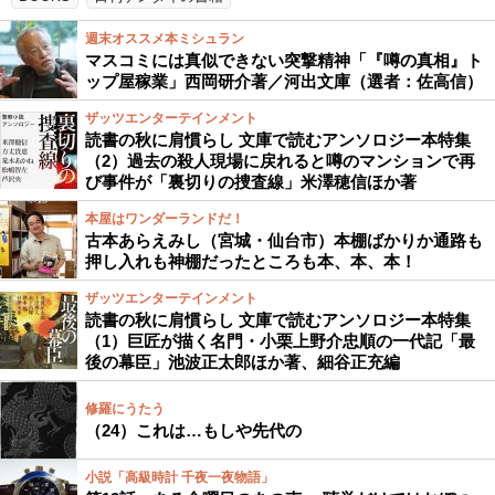
週末オススメ本ミシュラン
マスコミには真似できない突撃精神「『噂の真相』ト
ップ屋稼業」西岡研介著／河出文庫（選者：佐高信）
ザッツエンターテインメント
読書の秋に肩慣らし 文庫で読むアンソロジー本特集
（2）過去の殺人現場に戻れると噂のマンションで再
び事件が「裏切りの捜査線」米澤穂信ほか著
本屋はワンダーランドだ！
古本あらえみし（宮城・仙台市）本棚ばかりか通路も
押し入れも神棚だったところも本、本、本！
ザッツエンターテインメント
読書の秋に肩慣らし 文庫で読むアンソロジー本特集
（1）巨匠が描く名門・小栗上野介忠順の一代記「最
後の幕臣」池波正太郎ほか著、細谷正充編
修羅にうたう
（24）これは…もしや先代の
小説「高級時計 千夜一夜物語」