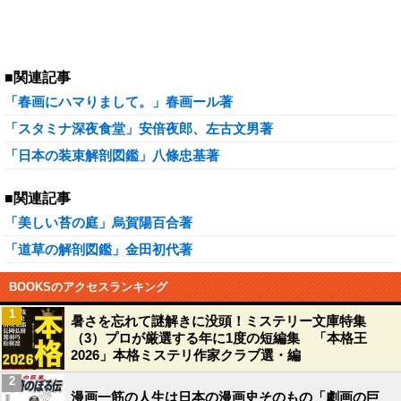
■関連記事
「春画にハマりまして。」春画ール著
「スタミナ深夜食堂」安倍夜郎、左古文男著
「日本の装束解剖図鑑」八條忠基著
■関連記事
「美しい苔の庭」烏賀陽百合著
「道草の解剖図鑑」金田初代著
BOOKSのアクセスランキング
1
暑さを忘れて謎解きに没頭！ミステリー文庫特集
（3）プロが厳選する年に1度の短編集 「本格王
2026」本格ミステリ作家クラブ選・編
2
漫画一筋の人生は日本の漫画史そのもの「劇画の巨