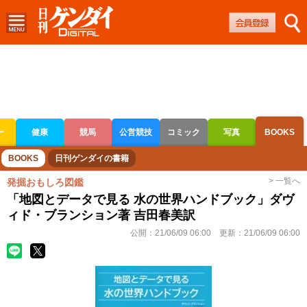
ー
健康
競馬
公営競技
コミック
写真
BOOKS
ボートレース
競輪
オートレース
BOOKS
日刊ゲンダイの書籍
> 一覧へ
発掘おもしろ図鑑
「地図とデータで見る 水の世界ハンドブック」ダヴ
ィド・ブランション著 吉田春美訳
公開：
21/06/09 06:00
更新：
21/06/09 06:00