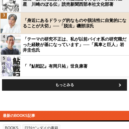
星 川崎のぼる伝」読売新聞西部本社文化部著
3
「身近にあるドラッグ的なものや脱法性に自覚的にな
ることが大切」──「脱法」磯部涼氏
4
「テーマの研究不正は、私が以前バイオ系の研究職だ
った経験が基になっています」──「風車と巨人」岩
井圭也氏
5
「『鮎戦記』有岡只祐」世良康著
もっとみる
最新のBOOKS記事
BOOKS
日刊ゲンダイの書籍