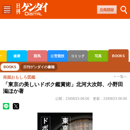
ー
健康
競馬
公営競技
コミック
写真
BOOKS
ボートレース
競輪
オートレース
BOOKS
日刊ゲンダイの書籍
> 一覧へ
発掘おもしろ図鑑
「東京の美しいドボク鑑賞術」北河大次郎、小野田
滋ほか著
公開：
23/08/23 06:00
更新：
23/08/23 06:00