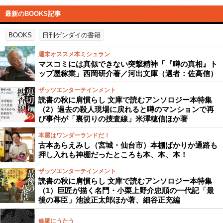
最新のBOOKS記事
BOOKS
日刊ゲンダイの書籍
週末オススメ本ミシュラン
マスコミには真似できない突撃精神「『噂の真相』ト
ップ屋稼業」西岡研介著／河出文庫（選者：佐高信）
ザッツエンターテインメント
読書の秋に肩慣らし 文庫で読むアンソロジー本特集
（2）過去の殺人現場に戻れると噂のマンションで再
び事件が「裏切りの捜査線」米澤穂信ほか著
本屋はワンダーランドだ！
古本あらえみし（宮城・仙台市）本棚ばかりか通路も
押し入れも神棚だったところも本、本、本！
ザッツエンターテインメント
読書の秋に肩慣らし 文庫で読むアンソロジー本特集
（1）巨匠が描く名門・小栗上野介忠順の一代記「最
後の幕臣」池波正太郎ほか著、細谷正充編
修羅にうたう