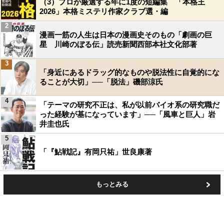
（3）プロが厳選する年に1度の短編集 「本格王
2026」本格ミステリ作家クラブ選・編
2
漫画一筋の人生は日本の漫画史そのもの「劇画の巨
星 川崎のぼる伝」読売新聞西部本社文化部著
3
「身近にあるドラッグ的なものや脱法性に自覚的にな
ることが大切」──「脱法」磯部涼氏
4
「テーマの研究不正は、私が以前バイオ系の研究職だ
った経験が基になっています」──「風車と巨人」岩
井圭也氏
5
「『鮎戦記』有岡只祐」世良康著
もっとみる