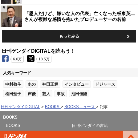
5
「恩人だけど、嫌いな人の代表」亡くなった板東英二
さんが複雑な感情を抱いたプロデューサーの名前
もっとみる
日刊ゲンダイDIGITALを読もう！
6.6万
18.5万
人気キーワード
中村敬斗
あの
神田正輝
インタビュー
ドジャース
松田聖子
声優
芸人
事故
池田佳隆
日刊ゲンダイDIGITAL
BOOKS
BOOKSニュース
記事
BOOKS
BOOKS
日刊ゲンダイの書籍