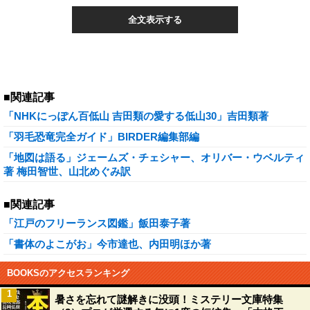
全文表示する
■関連記事
「NHKにっぽん百低山 吉田類の愛する低山30」吉田類著
「羽毛恐竜完全ガイド」BIRDER編集部編
「地図は語る」ジェームズ・チェシャー、オリバー・ウベルティ
著 梅田智世、山北めぐみ訳
■関連記事
「江戸のフリーランス図鑑」飯田泰子著
「書体のよこがお」今市達也、内田明ほか著
BOOKSのアクセスランキング
1
暑さを忘れて謎解きに没頭！ミステリー文庫特集