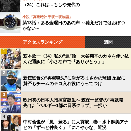
（24）これは…もしや先代の
小説「高級時計 千夜一夜物語」
第13話：ある金曜日のあの声 ～聴覚だけではおぼつ
かない～
アクセスランキング
週間
1
萩本欽一〈34〉私の“運”論 大谷翔平のカネを使い込
んだ通訳に「小さな声で『ありがとう』」
2
新庄監督の“再就職先”に挙がるまさかの球団 采配に
賛否もチームのテコ入れ役にうってつけ
3
欧州初の日本人指揮官誕生へ 森保一監督の“再就職
先”は「ベルギー1部の日系クラブ」一択か
4
中村倫也が「風、薫る」に大貢献…妻・水卜麻美アナ
との「ずっと仲良く」「にこやかな」近況