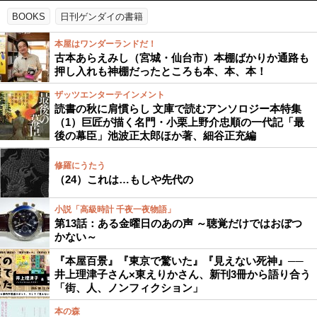
BOOKS
日刊ゲンダイの書籍
本屋はワンダーランドだ！
古本あらえみし（宮城・仙台市）本棚ばかりか通路も
押し入れも神棚だったところも本、本、本！
ザッツエンターテインメント
読書の秋に肩慣らし 文庫で読むアンソロジー本特集
（1）巨匠が描く名門・小栗上野介忠順の一代記「最
後の幕臣」池波正太郎ほか著、細谷正充編
修羅にうたう
（24）これは…もしや先代の
小説「高級時計 千夜一夜物語」
第13話：ある金曜日のあの声 ～聴覚だけではおぼつ
かない～
『本屋百景』『東京で驚いた』『見えない死神』──
井上理津子さん×東えりかさん、新刊3冊から語り合う
「街、人、ノンフィクション」
本の森