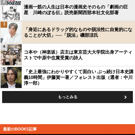
2
漫画一筋の人生は日本の漫画史そのもの「劇画の巨
星 川崎のぼる伝」読売新聞西部本社文化部著
3
「身近にあるドラッグ的なものや脱法性に自覚的にな
ることが大切」──「脱法」磯部涼氏
4
コ本や（神楽坂）店主は東京芸大大学院出身アーティ
ストで中原中也賞受賞の詩人
5
「史上最強にわかりやすくて面白い ぶっ続け日本史講
義10時間」伊藤賀一著／フォレスト出版（選者：中川
淳一郎）
もっとみる
最新のBOOKS記事