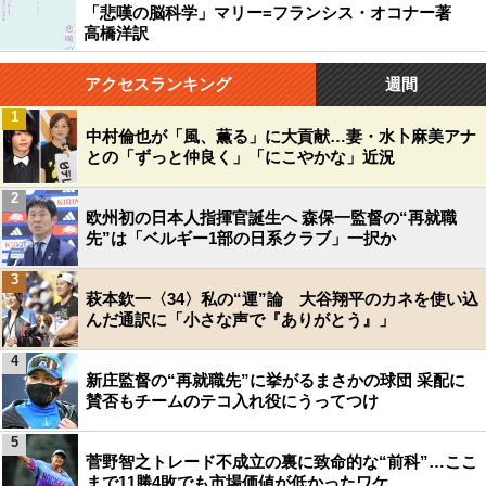
「悲嘆の脳科学」マリー=フランシス・オコナー著
高橋洋訳
アクセスランキング
週間
1
中村倫也が「風、薫る」に大貢献…妻・水卜麻美アナ
との「ずっと仲良く」「にこやかな」近況
2
欧州初の日本人指揮官誕生へ 森保一監督の“再就職
先”は「ベルギー1部の日系クラブ」一択か
3
萩本欽一〈34〉私の“運”論 大谷翔平のカネを使い込
んだ通訳に「小さな声で『ありがとう』」
4
新庄監督の“再就職先”に挙がるまさかの球団 采配に
賛否もチームのテコ入れ役にうってつけ
5
菅野智之トレード不成立の裏に致命的な“前科”…ここ
まで11勝4敗でも市場価値が低かったワケ