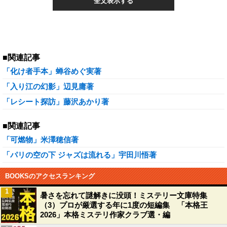
全文表示する
■関連記事
「化け者手本」蝉谷めぐ実著
「入り江の幻影」辺見庸著
「レシート探訪」藤沢あかり著
■関連記事
「可燃物」米澤穂信著
「パリの空の下 ジャズは流れる」宇田川悟著
BOOKSのアクセスランキング
1
暑さを忘れて謎解きに没頭！ミステリー文庫特集
（3）プロが厳選する年に1度の短編集 「本格王
2026」本格ミステリ作家クラブ選・編