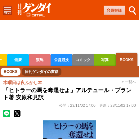
ー
健康
競馬
公営競技
コミック
写真
BOOKS
ボートレース
競輪
オートレース
BOOKS
日刊ゲンダイの書籍
> 一覧へ
木曜日は夜ふかし本
「ヒトラーの馬を奪還せよ」アルテュール・ブラン
ト著 安原和見訳
公開：
23/11/02 17:00
更新：
23/11/02 17:00