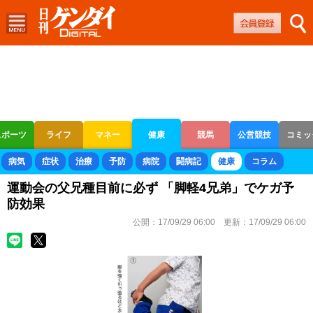
スポーツ
ライフ
マネー
健康
競馬
公営競技
コミッ
ボートレース
競輪
オートレース
病気
症状
治療
予防
病院
闘病記
健康
コラム
運動会の父兄種目前に必ず 「脚軽4兄弟」でケガ予
防効果
公開：
17/09/29 06:00
更新：
17/09/29 06:00