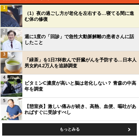
1
（1）夜の過ごし方が老化を左右する…寝てる間に進
む体の修復
2
週に1度の「回診」で急性大動脈解離の患者さんに話
したこと
3
「緑茶」を1日7杯飲んで肝臓がんを予防する…日本人
男女約4.2万人を追跡調査
4
ビタミンC濃度が高いと脳は老化しない？ 青森の中高
年を調査
5
【憩室炎】激しい痛みが続き、高熱、血便、嘔吐があ
ればすぐに受診すべし
もっとみる