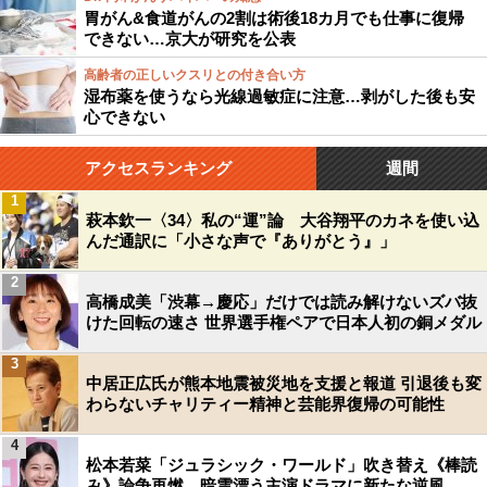
胃がん&食道がんの2割は術後18カ月でも仕事に復帰
できない…京大が研究を公表
高齢者の正しいクスリとの付き合い方
湿布薬を使うなら光線過敏症に注意…剥がした後も安
心できない
アクセスランキング
週間
1
萩本欽一〈34〉私の“運”論 大谷翔平のカネを使い込
んだ通訳に「小さな声で『ありがとう』」
2
高橋成美「渋幕→慶応」だけでは読み解けないズバ抜
けた回転の速さ 世界選手権ペアで日本人初の銅メダル
3
中居正広氏が熊本地震被災地を支援と報道 引退後も変
わらないチャリティー精神と芸能界復帰の可能性
4
松本若菜「ジュラシック・ワールド」吹き替え《棒読
み》論争再燃…暗雲漂う主演ドラマに新たな逆風