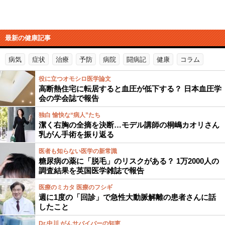
最新の健康記事
病気
症状
治療
予防
病院
闘病記
健康
コラム
役に立つオモシロ医学論文
高断熱住宅に転居すると血圧が低下する？ 日本血圧学
会の学会誌で報告
独白 愉快な“病人”たち
潔く右胸の全摘を決断…モデル講師の桐嶋カオリさん
乳がん手術を振り返る
医者も知らない医学の新常識
糖尿病の薬に「脱毛」のリスクがある？ 1万2000人の
調査結果を英国医学雑誌で報告
医療のミカタ 医療のフシギ
週に1度の「回診」で急性大動脈解離の患者さんに話
したこと
Dr.中川 がんサバイバーの知恵