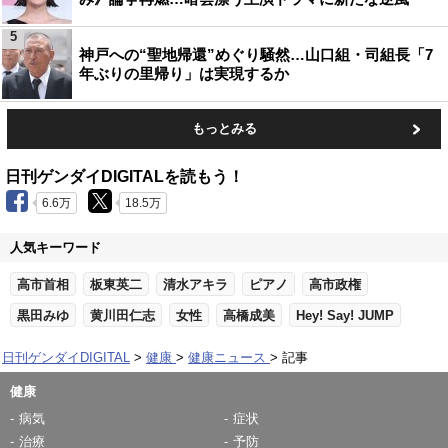
5
神戸への“聖地帰還”めぐり騒然…山口組・司組長「7
年ぶりの里帰り」は実現するか
もっとみる
日刊ゲンダイDIGITALを読もう！
6.6万
18.5万
人気キーワード
高市首相
板東英二
清水アキラ
ピアノ
高市政権
黒田みゆ
黄川田仁志
女性
高橋成美
Hey! Say! JUMP
日刊ゲンダイDIGITAL
健康
健康ニュース
記事
健康
病気
症状
治療
予防